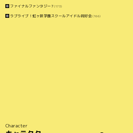
ファイナルファンタジー7
(173)
ラブライブ！虹ヶ咲学園スクールアイドル同好会
(166)
Character