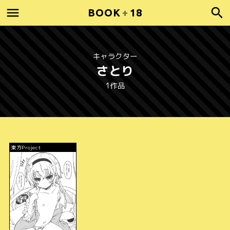
BOOK
+
18
キャラクター
さとり
1作品
東方Project