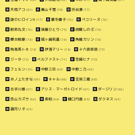
天雨アコ
桑山千雪
渋谷凛
(81)
(78)
(77)
謎のヒロインX
黛冬優子
ペコリーヌ
(77)
(76)
(76)
射命丸文
後藤ひとり
胡蝶しのぶ
(76)
(75)
(74)
櫻井桃華
城ヶ崎莉嘉
角楯カリン
(74)
(74)
(74)
飛鳥馬トキ
伊落マリー
十六夜咲夜
(74)
(74)
(73)
ジータ
ベルファスト
空崎ヒナ
(72)
(71)
(70)
フェルン
中野三玖
中野二乃
(70)
(69)
(69)
井ノ上たきな
キャル
玄奘三蔵
(69)
(68)
(68)
古手川唯
アリス・マーガトロイド
ダージリン
(67)
(67)
(66)
杏山カズサ
美柑
樋口円香
ダクネス
(66)
(64)
(63)
(63)
調月リオ
(63)