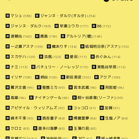
マシュ
ジャンヌ・ダルク(オルタ)
(338)
(254)
ジャンヌ・ダルク
早瀬ユウカ
BB
(185)
(177)
(172)
源頼光
鹿島
アルトリア(槍)
(160)
(159)
(149)
一之瀬アスナ
橘ありす
結城明日奈(アスナ)
(139)
(134)
(132)
スカサハ
浜風
愛宕
めぐみん
(129)
(123)
(117)
(114)
ナミ
パチュリー・ノーレッジ
東風谷早苗
(113)
(113)
(112)
イリヤ
鈴谷
新田美波
アクア
(109)
(103)
(101)
(100)
鷺沢文香
聖園ミカ
宮本武蔵
刑部姫
(99)
(99)
(98)
(96)
高雄
ナイチンゲール
桐ヶ谷直葉(リーファ)
(96)
(96)
(95)
アビゲイル・ウィリアムズ
コッコロ
加賀
(93)
(91)
(91)
錦木千束
酒呑童子
博麗霊夢
生塩ノア
(90)
(84)
(84)
(84)
クロエ
喜多川海夢
玉藻の前
(83)
(83)
(83)
宝鐘マリン
沖田総司
ネロ
城ヶ崎美嘉
(82)
(82)
(81)
(81)