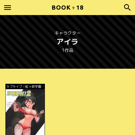
BOOK
+
18
キャラクター
アイラ
1作品
ラブライブ！虹ヶ咲学園ス
クールアイドル同好会