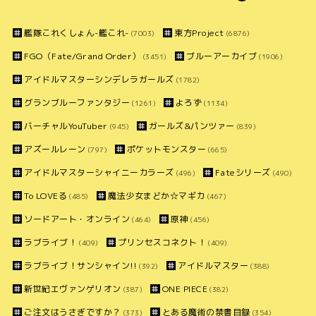
艦隊これくしょん-艦これ-
東方Project
(7003)
(6876)
FGO（Fate/Grand Order）
ブルーアーカイブ
(3451)
(1906)
アイドルマスターシンデレラガールズ
(1782)
グランブルーファンタジー
よろず
(1261)
(1134)
バーチャルYouTuber
ガールズ&パンツァー
(945)
(839)
アズールレーン
ポケットモンスター
(797)
(665)
アイドルマスターシャイニーカラーズ
Fateシリーズ
(496)
(490)
To LOVEる
魔法少女まどか☆マギカ
(485)
(467)
ソードアート・オンライン
原神
(464)
(456)
ラブライブ！
プリンセスコネクト！
(409)
(409)
ラブライブ！サンシャイン!!
アイドルマスター
(392)
(388)
新世紀エヴァンゲリオン
ONE PIECE
(387)
(382)
ご注文はうさぎですか？
とある魔術の禁書目録
(373)
(354)