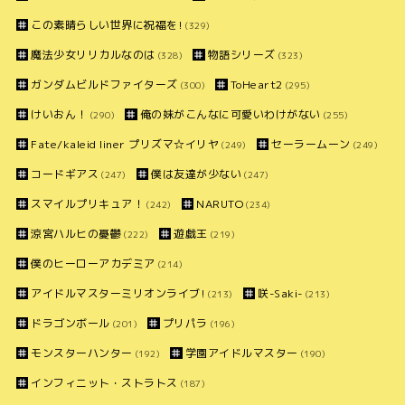
この素晴らしい世界に祝福を!
(329)
魔法少女リリカルなのは
物語シリーズ
(328)
(323)
ガンダムビルドファイターズ
ToHeart2
(300)
(295)
けいおん！
俺の妹がこんなに可愛いわけがない
(290)
(255)
Fate/kaleid liner プリズマ☆イリヤ
セーラームーン
(249)
(249)
コードギアス
僕は友達が少ない
(247)
(247)
スマイルプリキュア！
NARUTO
(242)
(234)
涼宮ハルヒの憂鬱
遊戯王
(222)
(219)
僕のヒーローアカデミア
(214)
アイドルマスターミリオンライブ!
咲-Saki-
(213)
(213)
ドラゴンボール
プリパラ
(201)
(196)
モンスターハンター
学園アイドルマスター
(192)
(190)
インフィニット・ストラトス
(187)