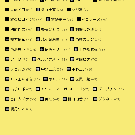
天雨アコ
桑山千雪
渋谷凛
(81)
(78)
(77)
謎のヒロインX
黛冬優子
ペコリーヌ
(77)
(76)
(76)
射命丸文
後藤ひとり
胡蝶しのぶ
(76)
(75)
(74)
櫻井桃華
城ヶ崎莉嘉
角楯カリン
(74)
(74)
(74)
飛鳥馬トキ
伊落マリー
十六夜咲夜
(74)
(74)
(73)
ジータ
ベルファスト
空崎ヒナ
(72)
(71)
(70)
フェルン
中野三玖
中野二乃
(70)
(69)
(69)
井ノ上たきな
キャル
玄奘三蔵
(69)
(68)
(68)
古手川唯
アリス・マーガトロイド
ダージリン
(67)
(67)
(66)
杏山カズサ
美柑
樋口円香
ダクネス
(66)
(64)
(63)
(63)
調月リオ
(63)