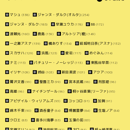
マシュ
ジャンヌ・ダルク(オルタ)
(338)
(254)
ジャンヌ・ダルク
早瀬ユウカ
BB
(185)
(178)
(172)
源頼光
鹿島
アルトリア(槍)
(160)
(159)
(149)
一之瀬アスナ
橘ありす
結城明日奈(アスナ)
(139)
(134)
(132)
スカサハ
浜風
愛宕
めぐみん
(129)
(123)
(117)
(114)
ナミ
パチュリー・ノーレッジ
東風谷早苗
(113)
(113)
(112)
イリヤ
鈴谷
新田美波
アクア
(109)
(103)
(101)
(100)
鷺沢文香
聖園ミカ
宮本武蔵
刑部姫
(99)
(99)
(98)
(96)
高雄
ナイチンゲール
桐ヶ谷直葉(リーファ)
(96)
(96)
(95)
アビゲイル・ウィリアムズ
コッコロ
加賀
(93)
(91)
(91)
錦木千束
酒呑童子
博麗霊夢
生塩ノア
(90)
(84)
(84)
(84)
クロエ
喜多川海夢
玉藻の前
(83)
(83)
(83)
宝鐘マリン
沖田総司
ネロ
城ヶ崎美嘉
(82)
(82)
(81)
(81)