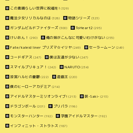
この素晴らしい世界に祝福を!
(329)
魔法少女リリカルなのは
物語シリーズ
(328)
(323)
ガンダムビルドファイターズ
ToHeart2
(300)
(295)
けいおん！
俺の妹がこんなに可愛いわけがない
(290)
(255)
Fate/kaleid liner プリズマ☆イリヤ
セーラームーン
(249)
(249)
コードギアス
僕は友達が少ない
(247)
(247)
スマイルプリキュア！
NARUTO
(242)
(234)
涼宮ハルヒの憂鬱
遊戯王
(222)
(220)
僕のヒーローアカデミア
(214)
アイドルマスターミリオンライブ!
咲-Saki-
(213)
(213)
ドラゴンボール
プリパラ
(201)
(196)
モンスターハンター
学園アイドルマスター
(192)
(192)
インフィニット・ストラトス
(187)