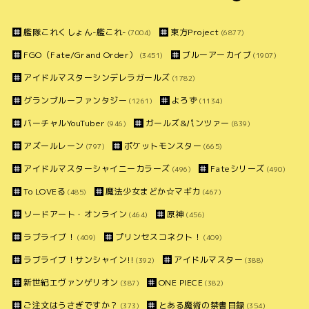
艦隊これくしょん-艦これ-
東方Project
(7004)
(6877)
FGO（Fate/Grand Order）
ブルーアーカイブ
(3451)
(1907)
アイドルマスターシンデレラガールズ
(1782)
グランブルーファンタジー
よろず
(1261)
(1134)
バーチャルYouTuber
ガールズ&パンツァー
(946)
(839)
アズールレーン
ポケットモンスター
(797)
(665)
アイドルマスターシャイニーカラーズ
Fateシリーズ
(496)
(490)
To LOVEる
魔法少女まどか☆マギカ
(485)
(467)
ソードアート・オンライン
原神
(464)
(456)
ラブライブ！
プリンセスコネクト！
(409)
(409)
ラブライブ！サンシャイン!!
アイドルマスター
(392)
(388)
新世紀エヴァンゲリオン
ONE PIECE
(387)
(382)
ご注文はうさぎですか？
とある魔術の禁書目録
(373)
(354)