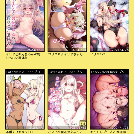
2024/6/27
2024/6/1
2024/4/25
イリヤとお兄ちゃんの終
プリズマ☆イリヤちゃん
イリヤEX3
わらない夏休み
Fate/kaleid liner プリズ
Fate/kaleid liner プリズ
Fate/kaleid liner プリズ
マ☆イリヤ
マ☆イリヤ
マ☆イリヤ
2024/4/3
2024/3/12
2024/1/28
本番イリヤ＆クロエ
どスケベ魔法少女なんて
わんわんプリズマMB部服