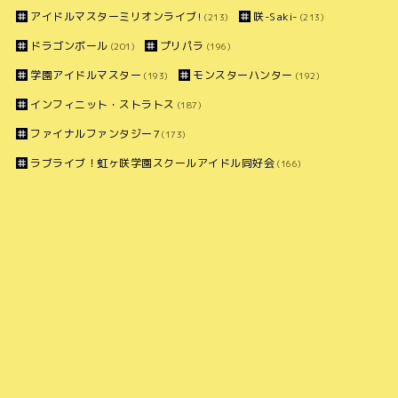
アイドルマスターミリオンライブ!
咲-Saki-
(213)
(213)
ドラゴンボール
プリパラ
(201)
(196)
学園アイドルマスター
モンスターハンター
(193)
(192)
インフィニット・ストラトス
(187)
ファイナルファンタジー7
(173)
ラブライブ！虹ヶ咲学園スクールアイドル同好会
(166)