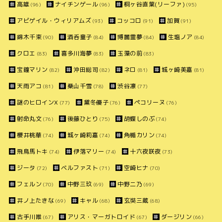
高雄
ナイチンゲール
桐ヶ谷直葉(リーファ)
(96)
(96)
(95)
アビゲイル・ウィリアムズ
コッコロ
加賀
(93)
(91)
(91)
錦木千束
酒呑童子
博麗霊夢
生塩ノア
(90)
(84)
(84)
(84)
クロエ
喜多川海夢
玉藻の前
(83)
(83)
(83)
宝鐘マリン
沖田総司
ネロ
城ヶ崎美嘉
(82)
(82)
(81)
(81)
天雨アコ
桑山千雪
渋谷凛
(81)
(78)
(77)
謎のヒロインX
黛冬優子
ペコリーヌ
(77)
(76)
(76)
射命丸文
後藤ひとり
胡蝶しのぶ
(76)
(75)
(74)
櫻井桃華
城ヶ崎莉嘉
角楯カリン
(74)
(74)
(74)
飛鳥馬トキ
伊落マリー
十六夜咲夜
(74)
(74)
(73)
ジータ
ベルファスト
空崎ヒナ
(72)
(71)
(70)
フェルン
中野三玖
中野二乃
(70)
(69)
(69)
井ノ上たきな
キャル
玄奘三蔵
(69)
(68)
(68)
古手川唯
アリス・マーガトロイド
ダージリン
(67)
(67)
(66)