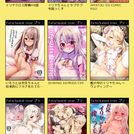
2023/8/9
2023/8/9
2023/8/9
イリヤクロエ搾精MB部
イリヤちゃんとラブラブ
AMATOU-05 COMIC
令呪っくす
FGO
Fate/kaleid liner プリズ
Fate/kaleid liner プリズ
Fate/kaleid liner プリズ
マ☆イリヤ
マ☆イリヤ
マ☆イリヤ
2023/8/8
2023/8/8
2023/8/8
いもうとはお兄ちゃんと
SHINING EXPRESS C99
檻の中のイリヤちゃん～
将来的にフラグをたてた
ウェディング～
い
Fate/kaleid liner プリズ
Fate/kaleid liner プリズ
Fate/kaleid liner プリズ
マ☆イリヤ
マ☆イリヤ
マ☆イリヤ