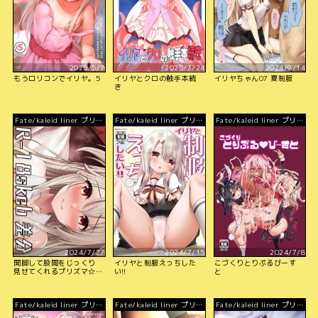
2025/5/7
2025/3/24
2024/9/14
もうロリコンでイリヤ。5
イリヤとクロの触手本続
イリヤちゃん07 夏制服
き
Fate/kaleid liner プリズ
Fate/kaleid liner プリズ
Fate/kaleid liner プリズ
マ☆イリヤ
マ☆イリヤ
マ☆イリヤ
2024/7/27
2024/7/15
2024/7/8
開脚して股間をじっくり
イリヤと制服えっちした
こづくりとりぷるびーす
見せてくれるプリズマ☆
い!!
と
イリヤのイリヤとえっち
Fate/kaleid liner プリズ
Fate/kaleid liner プリズ
Fate/kaleid liner プリズ
マ☆イリヤ
マ☆イリヤ
マ☆イリヤ