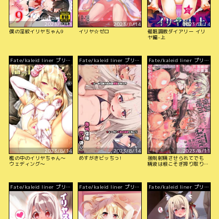
2023/8/14
2023/8/14
2023/8/14
僕の淫紋イリヤちゃん9
イリヤ☆ゼロ
催眠調教ダイアリー イリ
ヤ編-上
Fate/kaleid liner プリズ
Fate/kaleid liner プリズ
Fate/kaleid liner プリズ
マ☆イリヤ
マ☆イリヤ
マ☆イリヤ
2023/8/14
2023/8/14
2023/8/11
檻の中のイリヤちゃん～
めすがきビッちっ!
強制射精させられてでも
ウェディング～
精液は根こそぎ搾り取り
ます
Fate/kaleid liner プリズ
Fate/kaleid liner プリズ
Fate/kaleid liner プリズ
マ☆イリヤ
マ☆イリヤ
マ☆イリヤ