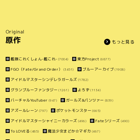
Original
原作
もっと見る
艦隊これくしょん-艦これ-
東方Project
(7004)
(6877)
FGO（Fate/Grand Order）
ブルーアーカイブ
(3451)
(1908)
アイドルマスターシンデレラガールズ
(1782)
グランブルーファンタジー
よろず
(1261)
(1134)
バーチャルYouTuber
ガールズ&パンツァー
(947)
(839)
アズールレーン
ポケットモンスター
(797)
(665)
アイドルマスターシャイニーカラーズ
Fateシリーズ
(496)
(490)
To LOVEる
魔法少女まどか☆マギカ
(485)
(467)