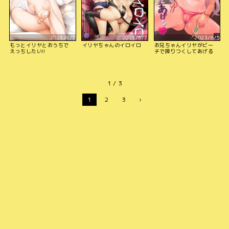
2023/8/7
2023/8/7
2023/8/5
もっとイリヤとおうちで
イリヤちゃんのイロイロ
お兄ちゃんイリヤがビー
えっちしたい!!
チで搾りつくしてあげる
1 / 3
1
2
3
›