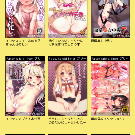
2023/8/10
2023/8/10
2023/8/10
イリヤスフィールのお兄
幼くてかわいいイリヤに
吸精魔力中毒 7
ちゃんは忙しい
ガチ恋されてしまう本
Fate/kaleid liner プリズ
Fate/kaleid liner プリズ
Fate/kaleid liner プリズ
マ☆イリヤ
マ☆イリヤ
マ☆イリヤ
2023/8/10
2023/8/10
2023/8/9
イリヤのアブナイお仕事
どうしてもイリヤちゃん
僕の淫紋イリヤちゃん7
のおなかにしゃせいした
いので