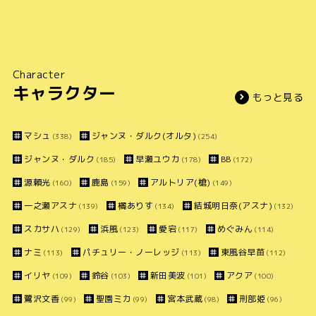
Character
キャラクター
もっと見る
マシュ
ジャンヌ・ダルク(オルタ)
(338)
(254)
ジャンヌ・ダルク
早瀬ユウカ
BB
(185)
(178)
(172)
源頼光
鹿島
アルトリア(槍)
(160)
(159)
(149)
一之瀬アスナ
橘ありす
結城明日奈(アスナ)
(139)
(134)
(132)
スカサハ
浜風
愛宕
めぐみん
(129)
(123)
(117)
(114)
ナミ
パチュリー・ノーレッジ
東風谷早苗
(113)
(113)
(112)
イリヤ
鈴谷
新田美波
アクア
(109)
(103)
(101)
(100)
鷺沢文香
聖園ミカ
宮本武蔵
刑部姫
(99)
(99)
(98)
(96)