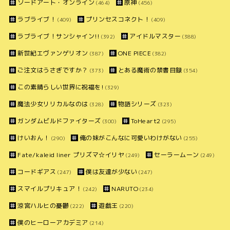
ソードアート・オンライン
原神
(464)
(456)
ラブライブ！
プリンセスコネクト！
(409)
(409)
ラブライブ！サンシャイン!!
アイドルマスター
(392)
(388)
新世紀エヴァンゲリオン
ONE PIECE
(387)
(382)
ご注文はうさぎですか？
とある魔術の禁書目録
(373)
(354)
この素晴らしい世界に祝福を!
(329)
魔法少女リリカルなのは
物語シリーズ
(328)
(323)
ガンダムビルドファイターズ
ToHeart2
(300)
(295)
けいおん！
俺の妹がこんなに可愛いわけがない
(290)
(255)
Fate/kaleid liner プリズマ☆イリヤ
セーラームーン
(249)
(249)
コードギアス
僕は友達が少ない
(247)
(247)
スマイルプリキュア！
NARUTO
(242)
(234)
涼宮ハルヒの憂鬱
遊戯王
(222)
(220)
僕のヒーローアカデミア
(214)