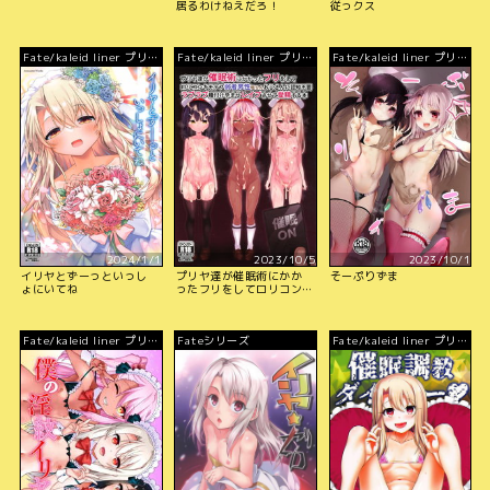
居るわけねえだろ！
従っクス
Fate/kaleid liner プリズ
Fate/kaleid liner プリズ
Fate/kaleid liner プリズ
マ☆イリヤ
マ☆イリヤ
マ☆イリヤ
2024/1/1
2023/10/5
2023/10/1
イリヤとずーっといっし
プリヤ達が催眠術にかか
そーぷりずま
ょにいてね
ったフリをしてロリコン
キモデブ弱者男性粗ちん
おじさんに 認知不要ラブ
ラブ種付け孕ませレイプ
Fate/kaleid liner プリズ
Fateシリーズ
Fate/kaleid liner プリズ
させて受精する本
マ☆イリヤ
マ☆イリヤ