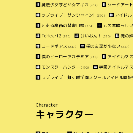
魔法少女まどか☆マギカ
ソードアー
(467)
ラブライブ！サンシャイン!!
アイドル
(392)
とある魔術の禁書目録
この素晴らしい
(354)
ToHeart2
けいおん！
俺の
(295)
(290)
コードギアス
僕は友達が少ない
(247)
(247)
僕のヒーローアカデミア
アイドルマス
(214)
モンスターハンター
学園アイドルマ
(192)
ラブライブ！虹ヶ咲学園スクールアイドル同好
Character
キャラクター