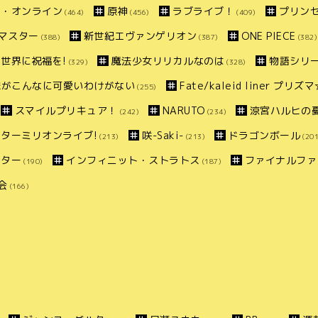
ト・オンライン
原神
ラブライブ！
プリン
(464)
(456)
(409)
マスター
新世紀エヴァンゲリオン
ONE PIECE
(388)
(387)
(382)
世界に祝福を!
魔法少女リリカルなのは
物語シリ
(329)
(328)
妹がこんなに可愛いわけがない
Fate/kaleid liner プリ
(255)
スマイルプリキュア！
NARUTO
涼宮ハルヒの
(242)
(234)
ターミリオンライブ!
咲-Saki-
ドラゴンボール
(213)
(213)
(201
スター
インフィニット・ストラトス
ファイナルファ
(190)
(187)
会
(166)