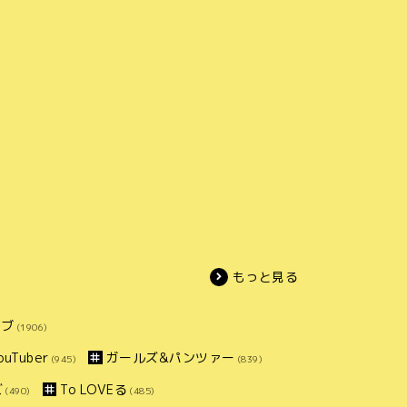
もっと見る
イブ
(1906)
uTuber
ガールズ&パンツァー
(945)
(839)
ズ
To LOVEる
(490)
(485)