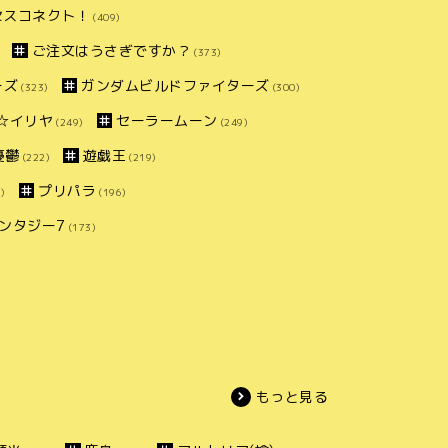
セスコネクト！
(409)
ご注文はうさぎですか？
(373)
ーズ
ガンダムビルドファイターズ
(323)
(300)
ズマ☆イリヤ
セーラームーン
(249)
(249)
憂鬱
遊戯王
(222)
(219)
プリパラ
)
(196)
ンタジー7
(173)
もっと見る