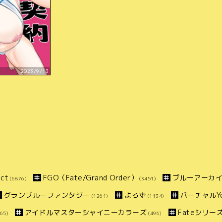
2023/9/13
ct
FGO（Fate/Grand Order）
ブルーアーカ
(6876)
(3451)
グランブルーファンタジー
よろず
バーチャルYo
(1261)
(1134)
アイドルマスターシャイニーカラーズ
Fateシリー
65)
(496)