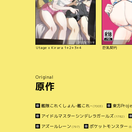
2025/10/4
Utage x Kirara 1+2+3+4
巨乳契约
Original
原作
艦隊これくしょん-艦これ-
東方Proje
(7003)
アイドルマスターシンデレラガールズ
(1782)
アズールレーン
ポケットモンスター
(797)
(6