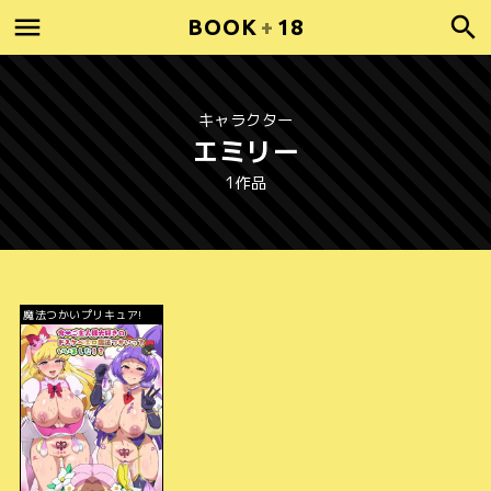
BOOK
+
18
キャラクター
エミリー
1作品
魔法つかいプリキュア!