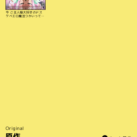
2025/9/17
今 ご主人様大好きのドス
ケベエロ魔法つかいってい
いました！？
Original
原作