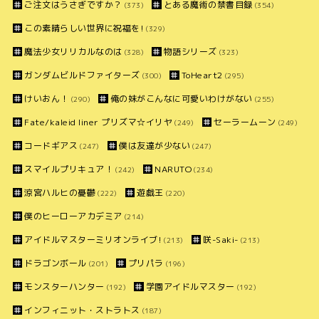
ご注文はうさぎですか？
とある魔術の禁書目録
(373)
(354)
この素晴らしい世界に祝福を!
(329)
魔法少女リリカルなのは
物語シリーズ
(328)
(323)
ガンダムビルドファイターズ
ToHeart2
(300)
(295)
けいおん！
俺の妹がこんなに可愛いわけがない
(290)
(255)
Fate/kaleid liner プリズマ☆イリヤ
セーラームーン
(249)
(249)
コードギアス
僕は友達が少ない
(247)
(247)
スマイルプリキュア！
NARUTO
(242)
(234)
涼宮ハルヒの憂鬱
遊戯王
(222)
(220)
僕のヒーローアカデミア
(214)
アイドルマスターミリオンライブ!
咲-Saki-
(213)
(213)
ドラゴンボール
プリパラ
(201)
(196)
モンスターハンター
学園アイドルマスター
(192)
(192)
インフィニット・ストラトス
(187)