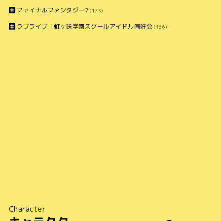
ファイナルファンタジー7
(173)
ラブライブ！虹ヶ咲学園スクールアイドル同好会
(166)
Character