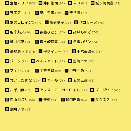
宝鐘マリン
沖田総司
ネロ
城ヶ崎美嘉
(82)
(82)
(81)
(81)
天雨アコ
桑山千雪
渋谷凛
(81)
(78)
(77)
謎のヒロインX
黛冬優子
ペコリーヌ
(77)
(76)
(76)
射命丸文
後藤ひとり
胡蝶しのぶ
(76)
(75)
(74)
櫻井桃華
城ヶ崎莉嘉
角楯カリン
(74)
(74)
(74)
飛鳥馬トキ
伊落マリー
十六夜咲夜
(74)
(74)
(73)
ジータ
ベルファスト
空崎ヒナ
(72)
(71)
(70)
フェルン
中野三玖
中野二乃
(70)
(69)
(69)
井ノ上たきな
キャル
玄奘三蔵
(69)
(68)
(68)
古手川唯
アリス・マーガトロイド
ダージリン
(67)
(67)
(66)
杏山カズサ
美柑
樋口円香
ダクネス
(66)
(64)
(63)
(63)
調月リオ
(63)