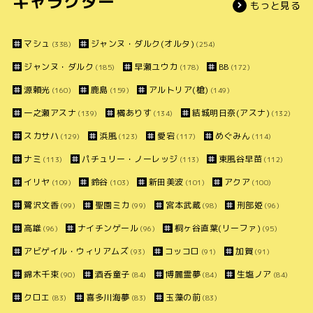
キャラクター
もっと見る
マシュ
ジャンヌ・ダルク(オルタ)
(338)
(254)
ジャンヌ・ダルク
早瀬ユウカ
BB
(185)
(178)
(172)
源頼光
鹿島
アルトリア(槍)
(160)
(159)
(149)
一之瀬アスナ
橘ありす
結城明日奈(アスナ)
(139)
(134)
(132)
スカサハ
浜風
愛宕
めぐみん
(129)
(123)
(117)
(114)
ナミ
パチュリー・ノーレッジ
東風谷早苗
(113)
(113)
(112)
イリヤ
鈴谷
新田美波
アクア
(109)
(103)
(101)
(100)
鷺沢文香
聖園ミカ
宮本武蔵
刑部姫
(99)
(99)
(98)
(96)
高雄
ナイチンゲール
桐ヶ谷直葉(リーファ)
(96)
(96)
(95)
アビゲイル・ウィリアムズ
コッコロ
加賀
(93)
(91)
(91)
錦木千束
酒呑童子
博麗霊夢
生塩ノア
(90)
(84)
(84)
(84)
クロエ
喜多川海夢
玉藻の前
(83)
(83)
(83)