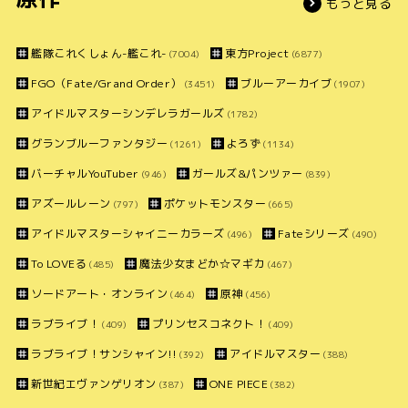
もっと見る
艦隊これくしょん-艦これ-
東方Project
(7004)
(6877)
FGO（Fate/Grand Order）
ブルーアーカイブ
(3451)
(1907)
アイドルマスターシンデレラガールズ
(1782)
グランブルーファンタジー
よろず
(1261)
(1134)
バーチャルYouTuber
ガールズ&パンツァー
(946)
(839)
アズールレーン
ポケットモンスター
(797)
(665)
アイドルマスターシャイニーカラーズ
Fateシリーズ
(496)
(490)
To LOVEる
魔法少女まどか☆マギカ
(485)
(467)
ソードアート・オンライン
原神
(464)
(456)
ラブライブ！
プリンセスコネクト！
(409)
(409)
ラブライブ！サンシャイン!!
アイドルマスター
(392)
(388)
新世紀エヴァンゲリオン
ONE PIECE
(387)
(382)