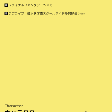
ファイナルファンタジー7
(173)
ラブライブ！虹ヶ咲学園スクールアイドル同好会
(166)
Character