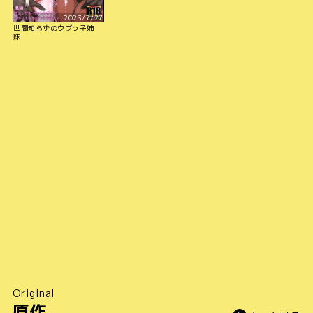
2023/7/27
世間知らずのウブっ子姉
妹!
Original
原作