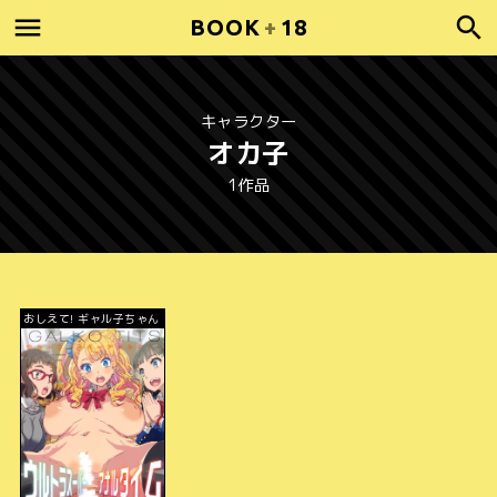
BOOK
+
18
キャラクター
オカ子
1作品
おしえて! ギャル子ちゃん