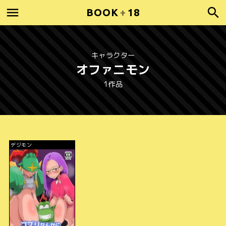
BOOK
+
18
キャラクター
オファニモン
1作品
デジモン