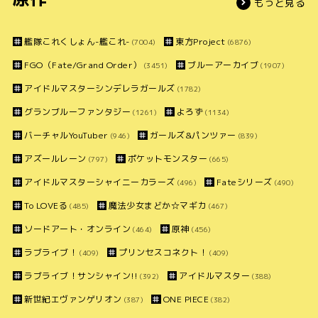
もっと見る
艦隊これくしょん-艦これ-
東方Project
(7004)
(6876)
FGO（Fate/Grand Order）
ブルーアーカイブ
(3451)
(1907)
アイドルマスターシンデレラガールズ
(1782)
グランブルーファンタジー
よろず
(1261)
(1134)
バーチャルYouTuber
ガールズ&パンツァー
(946)
(839)
アズールレーン
ポケットモンスター
(797)
(665)
アイドルマスターシャイニーカラーズ
Fateシリーズ
(496)
(490)
To LOVEる
魔法少女まどか☆マギカ
(485)
(467)
ソードアート・オンライン
原神
(464)
(456)
ラブライブ！
プリンセスコネクト！
(409)
(409)
ラブライブ！サンシャイン!!
アイドルマスター
(392)
(388)
新世紀エヴァンゲリオン
ONE PIECE
(387)
(382)