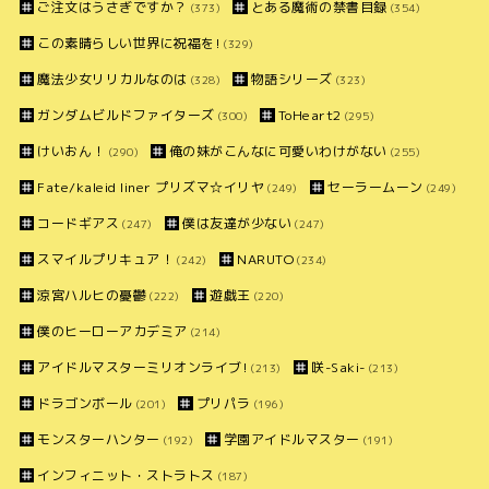
ご注文はうさぎですか？
とある魔術の禁書目録
(373)
(354)
この素晴らしい世界に祝福を!
(329)
魔法少女リリカルなのは
物語シリーズ
(328)
(323)
ガンダムビルドファイターズ
ToHeart2
(300)
(295)
けいおん！
俺の妹がこんなに可愛いわけがない
(290)
(255)
Fate/kaleid liner プリズマ☆イリヤ
セーラームーン
(249)
(249)
コードギアス
僕は友達が少ない
(247)
(247)
スマイルプリキュア！
NARUTO
(242)
(234)
涼宮ハルヒの憂鬱
遊戯王
(222)
(220)
僕のヒーローアカデミア
(214)
アイドルマスターミリオンライブ!
咲-Saki-
(213)
(213)
ドラゴンボール
プリパラ
(201)
(196)
モンスターハンター
学園アイドルマスター
(192)
(191)
インフィニット・ストラトス
(187)