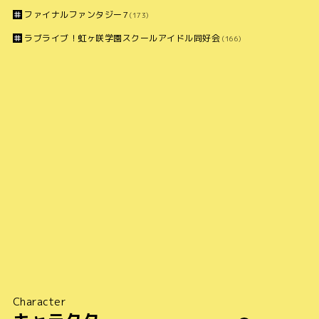
ファイナルファンタジー7
(173)
ラブライブ！虹ヶ咲学園スクールアイドル同好会
(166)
Character