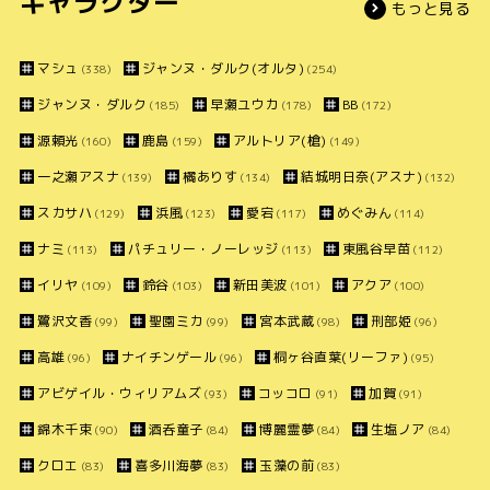
キャラクター
もっと見る
マシュ
ジャンヌ・ダルク(オルタ)
(338)
(254)
ジャンヌ・ダルク
早瀬ユウカ
BB
(185)
(178)
(172)
源頼光
鹿島
アルトリア(槍)
(160)
(159)
(149)
一之瀬アスナ
橘ありす
結城明日奈(アスナ)
(139)
(134)
(132)
スカサハ
浜風
愛宕
めぐみん
(129)
(123)
(117)
(114)
ナミ
パチュリー・ノーレッジ
東風谷早苗
(113)
(113)
(112)
イリヤ
鈴谷
新田美波
アクア
(109)
(103)
(101)
(100)
鷺沢文香
聖園ミカ
宮本武蔵
刑部姫
(99)
(99)
(98)
(96)
高雄
ナイチンゲール
桐ヶ谷直葉(リーファ)
(96)
(96)
(95)
アビゲイル・ウィリアムズ
コッコロ
加賀
(93)
(91)
(91)
錦木千束
酒呑童子
博麗霊夢
生塩ノア
(90)
(84)
(84)
(84)
クロエ
喜多川海夢
玉藻の前
(83)
(83)
(83)