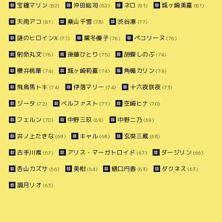
宝鐘マリン
沖田総司
ネロ
城ヶ崎美嘉
(82)
(82)
(81)
(81)
天雨アコ
桑山千雪
渋谷凛
(81)
(78)
(77)
謎のヒロインX
黛冬優子
ペコリーヌ
(77)
(76)
(76)
射命丸文
後藤ひとり
胡蝶しのぶ
(76)
(75)
(74)
櫻井桃華
城ヶ崎莉嘉
角楯カリン
(74)
(74)
(74)
飛鳥馬トキ
伊落マリー
十六夜咲夜
(74)
(74)
(73)
ジータ
ベルファスト
空崎ヒナ
(72)
(71)
(70)
フェルン
中野三玖
中野二乃
(70)
(69)
(69)
井ノ上たきな
キャル
玄奘三蔵
(69)
(68)
(68)
古手川唯
アリス・マーガトロイド
ダージリン
(67)
(67)
(66)
杏山カズサ
美柑
樋口円香
ダクネス
(66)
(64)
(63)
(63)
調月リオ
(63)