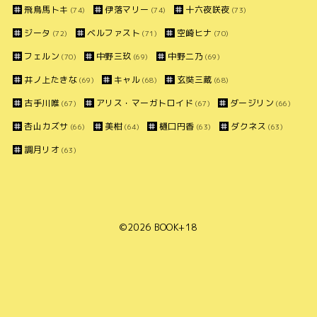
飛鳥馬トキ
伊落マリー
十六夜咲夜
(74)
(74)
(73)
ジータ
ベルファスト
空崎ヒナ
(72)
(71)
(70)
フェルン
中野三玖
中野二乃
(70)
(69)
(69)
井ノ上たきな
キャル
玄奘三蔵
(69)
(68)
(68)
古手川唯
アリス・マーガトロイド
ダージリン
(67)
(67)
(66)
杏山カズサ
美柑
樋口円香
ダクネス
(66)
(64)
(63)
(63)
調月リオ
(63)
©2026
BOOK+18