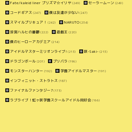
Fate/kaleid liner プリズマ☆イリヤ
セーラームーン
(249)
(249)
コードギアス
僕は友達が少ない
(247)
(247)
スマイルプリキュア！
NARUTO
(242)
(234)
涼宮ハルヒの憂鬱
遊戯王
(222)
(220)
僕のヒーローアカデミア
(214)
アイドルマスターミリオンライブ!
咲-Saki-
(213)
(213)
ドラゴンボール
プリパラ
(201)
(196)
モンスターハンター
学園アイドルマスター
(192)
(191)
インフィニット・ストラトス
(187)
ファイナルファンタジー7
(173)
ラブライブ！虹ヶ咲学園スクールアイドル同好会
(166)