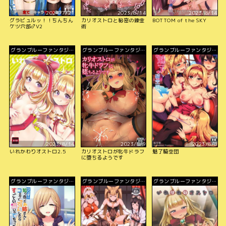
2024/7/21
2023/8/14
2023/8/14
グラビュルッ！！ちんちん
カリオストロと秘密の錬金
BOTTOM of the SKY
ケツ穴部♂V2
術
グランブルーファンタジ
グランブルーファンタジ
グランブルーファンタジ
ー
ー
ー
2023/8/14
2023/8/9
2023/8/8
いれかわりオストロ2.5
カリオストロが牝牛ドラフ
魅了騎空団
に堕ちるようです
グランブルーファンタジ
グランブルーファンタジ
グランブルーファンタジ
ー
ー
ー