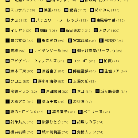
(139)
(134)
(132)
スカサハ
浜風
愛宕
めぐみん
(129)
(123)
(117)
(114)
ナミ
パチュリー・ノーレッジ
東風谷早苗
(113)
(113)
(112)
イリヤ
鈴谷
新田美波
アクア
(109)
(103)
(101)
(100)
鷺沢文香
聖園ミカ
宮本武蔵
刑部姫
(99)
(99)
(98)
(96)
高雄
ナイチンゲール
桐ヶ谷直葉(リーファ)
(96)
(96)
(95)
アビゲイル・ウィリアムズ
コッコロ
加賀
(93)
(91)
(91)
錦木千束
酒呑童子
博麗霊夢
生塩ノア
(90)
(84)
(84)
(84)
クロエ
喜多川海夢
玉藻の前
(83)
(83)
(83)
宝鐘マリン
沖田総司
ネロ
城ヶ崎美嘉
(82)
(82)
(81)
(81)
天雨アコ
桑山千雪
渋谷凛
(81)
(78)
(77)
謎のヒロインX
黛冬優子
ペコリーヌ
(77)
(76)
(76)
射命丸文
後藤ひとり
胡蝶しのぶ
(76)
(75)
(74)
櫻井桃華
城ヶ崎莉嘉
角楯カリン
(74)
(74)
(74)