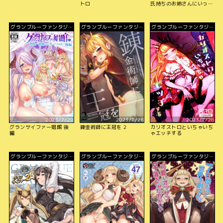
トロ
氏持ちのお姉さんにいっぱ
い中出ししちゃった
グランブルーファンタジ
グランブルーファンタジ
グランブルーファンタジ
ー
ー
ー
2023/7/29
2023/7/28
2023/7/28
グランサイファー娼館 後
錬金術師に王冠を 2
カリオストロといちゃいち
編
ゃエッチする
グランブルーファンタジ
グランブルーファンタジ
グランブルーファンタジ
ー
ー
ー