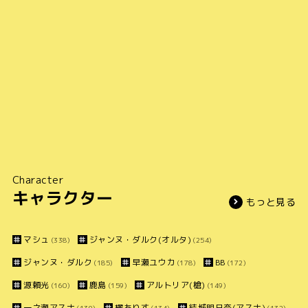
Character
キャラクター
もっと見る
マシュ
ジャンヌ・ダルク(オルタ)
(338)
(254)
ジャンヌ・ダルク
早瀬ユウカ
BB
(185)
(178)
(172)
源頼光
鹿島
アルトリア(槍)
(160)
(159)
(149)
一之瀬アスナ
橘ありす
結城明日奈(アスナ)