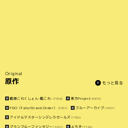
Original
原作
もっと見る
艦隊これくしょん-艦これ-
東方Project
(7004)
(6876)
FGO（Fate/Grand Order）
ブルーアーカイブ
(3451)
(1907)
アイドルマスターシンデレラガールズ
(1782)
グランブルーファンタジー
よろず
(1261)
(1134)