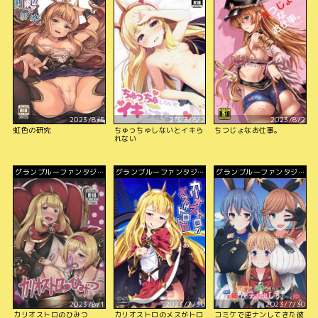
2023/8/5
2023/8/2
2023/8/2
虹色の研究
ちゅっちゅしないとイキら
ちつじょなお仕事。
れない
グランブルーファンタジ
グランブルーファンタジ
グランブルーファンタジ
ー
ー
ー
2023/8/1
2023/7/30
2023/7/30
カリオストロのひみつ
カリオストロのメスがトロ
コミケで逆ナンしてきた彼