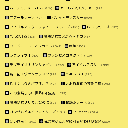
バーチャルYouTuber
ガールズ&パンツァー
(946)
(839)
アズールレーン
ポケットモンスター
(797)
(665)
アイドルマスターシャイニーカラーズ
Fateシリーズ
(496)
(490)
To LOVEる
魔法少女まどか☆マギカ
(485)
(467)
ソードアート・オンライン
原神
(464)
(456)
ラブライブ！
プリンセスコネクト！
(409)
(409)
ラブライブ！サンシャイン!!
アイドルマスター
(392)
(388)
新世紀エヴァンゲリオン
ONE PIECE
(387)
(382)
ご注文はうさぎですか？
とある魔術の禁書目録
(373)
(354)
この素晴らしい世界に祝福を!
(329)
魔法少女リリカルなのは
物語シリーズ
(328)
(323)
ガンダムビルドファイターズ
ToHeart2
(300)
(295)
けいおん！
俺の妹がこんなに可愛いわけがない
(290)
(255)