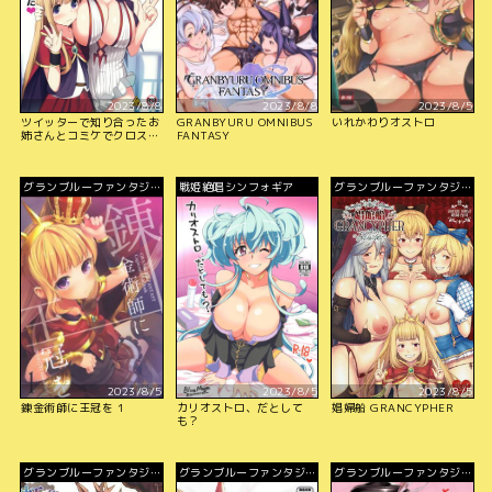
2023/8/8
2023/8/8
2023/8/5
ツイッターで知り合ったお
GRANBYURU OMNIBUS
いれかわりオストロ
姉さんとコミケでクロスフ
FANTASY
ェイトしたらすっご～い濃
いのでちゃった♥
グランブルーファンタジ
戦姫絶唱シンフォギア
グランブルーファンタジ
ー
ー
2023/8/5
2023/8/5
2023/8/5
錬金術師に王冠を 1
カリオストロ、だとして
娼婦船 GRANCYPHER
も？
グランブルーファンタジ
グランブルーファンタジ
グランブルーファンタジ
ー
ー
ー