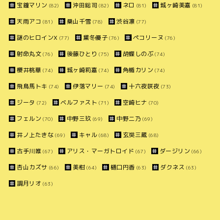
宝鐘マリン
沖田総司
ネロ
城ヶ崎美嘉
(82)
(82)
(81)
(81)
天雨アコ
桑山千雪
渋谷凛
(81)
(78)
(77)
謎のヒロインX
黛冬優子
ペコリーヌ
(77)
(76)
(76)
射命丸文
後藤ひとり
胡蝶しのぶ
(76)
(75)
(74)
櫻井桃華
城ヶ崎莉嘉
角楯カリン
(74)
(74)
(74)
飛鳥馬トキ
伊落マリー
十六夜咲夜
(74)
(74)
(73)
ジータ
ベルファスト
空崎ヒナ
(72)
(71)
(70)
フェルン
中野三玖
中野二乃
(70)
(69)
(69)
井ノ上たきな
キャル
玄奘三蔵
(69)
(68)
(68)
古手川唯
アリス・マーガトロイド
ダージリン
(67)
(67)
(66)
杏山カズサ
美柑
樋口円香
ダクネス
(66)
(64)
(63)
(63)
調月リオ
(63)