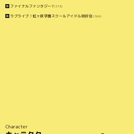
ファイナルファンタジー7
(173)
ラブライブ！虹ヶ咲学園スクールアイドル同好会
(166)
Character