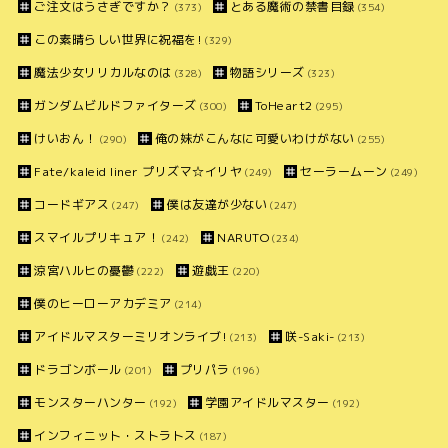
ご注文はうさぎですか？
とある魔術の禁書目録
(373)
(354)
この素晴らしい世界に祝福を!
(329)
魔法少女リリカルなのは
物語シリーズ
(328)
(323)
ガンダムビルドファイターズ
ToHeart2
(300)
(295)
けいおん！
俺の妹がこんなに可愛いわけがない
(290)
(255)
Fate/kaleid liner プリズマ☆イリヤ
セーラームーン
(249)
(249)
コードギアス
僕は友達が少ない
(247)
(247)
スマイルプリキュア！
NARUTO
(242)
(234)
涼宮ハルヒの憂鬱
遊戯王
(222)
(220)
僕のヒーローアカデミア
(214)
アイドルマスターミリオンライブ!
咲-Saki-
(213)
(213)
ドラゴンボール
プリパラ
(201)
(196)
モンスターハンター
学園アイドルマスター
(192)
(192)
インフィニット・ストラトス
(187)