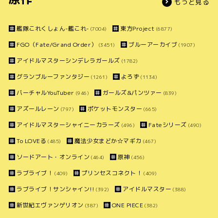
もっと見る
艦隊これくしょん-艦これ-
東方Project
(7004)
(6877)
FGO（Fate/Grand Order）
ブルーアーカイブ
(3451)
(1907)
アイドルマスターシンデレラガールズ
(1782)
グランブルーファンタジー
よろず
(1261)
(1134)
バーチャルYouTuber
ガールズ&パンツァー
(946)
(839)
アズールレーン
ポケットモンスター
(797)
(665)
アイドルマスターシャイニーカラーズ
Fateシリーズ
(496)
(490)
To LOVEる
魔法少女まどか☆マギカ
(485)
(467)
ソードアート・オンライン
原神
(464)
(456)
ラブライブ！
プリンセスコネクト！
(409)
(409)
ラブライブ！サンシャイン!!
アイドルマスター
(392)
(388)
新世紀エヴァンゲリオン
ONE PIECE
(387)
(382)