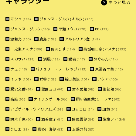
キャラクター
もっと見る
マシュ
ジャンヌ・ダルク(オルタ)
(338)
(254)
ジャンヌ・ダルク
早瀬ユウカ
BB
(185)
(178)
(172)
源頼光
鹿島
アルトリア(槍)
(160)
(159)
(149)
一之瀬アスナ
橘ありす
結城明日奈(アスナ)
(139)
(134)
(132)
スカサハ
浜風
愛宕
めぐみん
(129)
(123)
(117)
(114)
ナミ
パチュリー・ノーレッジ
東風谷早苗
(113)
(113)
(112)
イリヤ
鈴谷
新田美波
アクア
(109)
(103)
(101)
(100)
鷺沢文香
聖園ミカ
宮本武蔵
刑部姫
(99)
(99)
(98)
(96)
高雄
ナイチンゲール
桐ヶ谷直葉(リーファ)
(96)
(96)
(95)
アビゲイル・ウィリアムズ
コッコロ
加賀
(93)
(91)
(91)
錦木千束
酒呑童子
博麗霊夢
生塩ノア
(90)
(84)
(84)
(84)
クロエ
喜多川海夢
玉藻の前
(83)
(83)
(83)