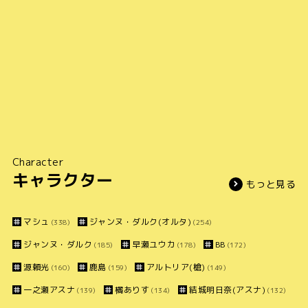
Character
キャラクター
もっと見る
マシュ
ジャンヌ・ダルク(オルタ)
(338)
(254)
ジャンヌ・ダルク
早瀬ユウカ
BB
(185)
(178)
(172)
源頼光
鹿島
アルトリア(槍)
(160)
(159)
(149)
一之瀬アスナ
橘ありす
結城明日奈(アスナ)
(139)
(134)
(132)