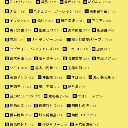
スカサハ
浜風
愛宕
めぐみん
(129)
(123)
(117)
(114)
ナミ
パチュリー・ノーレッジ
東風谷早苗
(113)
(113)
(112)
イリヤ
鈴谷
新田美波
アクア
(109)
(103)
(101)
(100)
鷺沢文香
聖園ミカ
宮本武蔵
刑部姫
(99)
(99)
(98)
(96)
高雄
ナイチンゲール
桐ヶ谷直葉(リーファ)
(96)
(96)
(95)
アビゲイル・ウィリアムズ
コッコロ
加賀
(93)
(91)
(91)
錦木千束
酒呑童子
博麗霊夢
生塩ノア
(90)
(84)
(84)
(84)
クロエ
喜多川海夢
玉藻の前
(83)
(83)
(83)
宝鐘マリン
沖田総司
ネロ
城ヶ崎美嘉
(82)
(82)
(81)
(81)
天雨アコ
桑山千雪
渋谷凛
(81)
(78)
(77)
謎のヒロインX
黛冬優子
ペコリーヌ
(77)
(76)
(76)
射命丸文
後藤ひとり
胡蝶しのぶ
(76)
(75)
(74)
櫻井桃華
城ヶ崎莉嘉
角楯カリン
(74)
(74)
(74)
飛鳥馬トキ
伊落マリー
十六夜咲夜
(74)
(74)
(73)