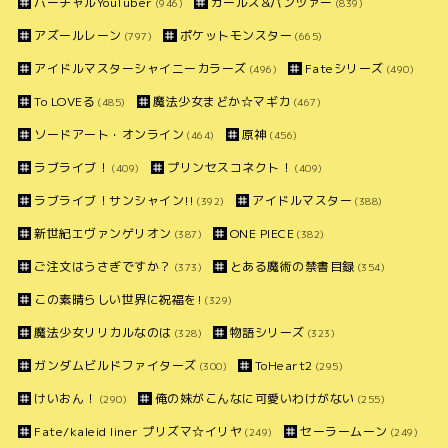
バーチャルYouTuber
ガールズ&パンツァー
(946)
(839)
アズールレーン
ポケットモンスター
(797)
(665)
アイドルマスターシャイニーカラーズ
Fateシリーズ
(496)
(490)
To LOVEる
魔法少女まどか☆マギカ
(485)
(467)
ソードアート・オンライン
原神
(464)
(456)
ラブライブ！
プリンセスコネクト！
(409)
(409)
ラブライブ！サンシャイン!!
アイドルマスター
(392)
(388)
新世紀エヴァンゲリオン
ONE PIECE
(387)
(382)
ご注文はうさぎですか？
とある魔術の禁書目録
(373)
(354)
この素晴らしい世界に祝福を!
(329)
魔法少女リリカルなのは
物語シリーズ
(328)
(323)
ガンダムビルドファイターズ
ToHeart2
(300)
(295)
けいおん！
俺の妹がこんなに可愛いわけがない
(290)
(255)
Fate/kaleid liner プリズマ☆イリヤ
セーラームーン
(249)
(249)