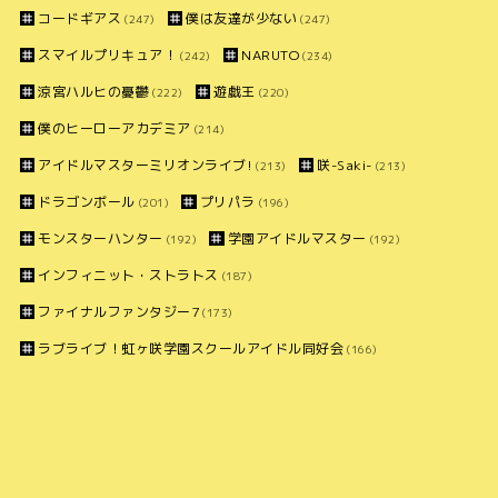
コードギアス
僕は友達が少ない
(247)
(247)
スマイルプリキュア！
NARUTO
(242)
(234)
涼宮ハルヒの憂鬱
遊戯王
(222)
(220)
僕のヒーローアカデミア
(214)
アイドルマスターミリオンライブ!
咲-Saki-
(213)
(213)
ドラゴンボール
プリパラ
(201)
(196)
モンスターハンター
学園アイドルマスター
(192)
(192)
インフィニット・ストラトス
(187)
ファイナルファンタジー7
(173)
ラブライブ！虹ヶ咲学園スクールアイドル同好会
(166)