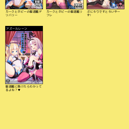
2023/8/8
2023/8/3
2023/7/30
カークとホビーの駆逐艦デ
カークとホビーの駆逐艦リ
ぷにろりですとろいやー
リバリー
フレ
ず!
アズールレーン
2023/7/28
駆逐艦に負けたらわかって
るよね？♥