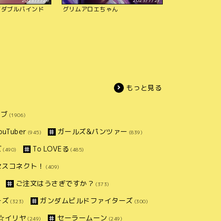
2023/7/29
2023/7/27
ビダブルバインド
グリムアロエちゃん
もっと見る
イブ
(1906)
uTuber
ガールズ&パンツァー
(945)
(839)
ズ
To LOVEる
(490)
(485)
セスコネクト！
(409)
ご注文はうさぎですか？
(373)
ーズ
ガンダムビルドファイターズ
(323)
(300)
ズマ☆イリヤ
セーラームーン
(249)
(249)