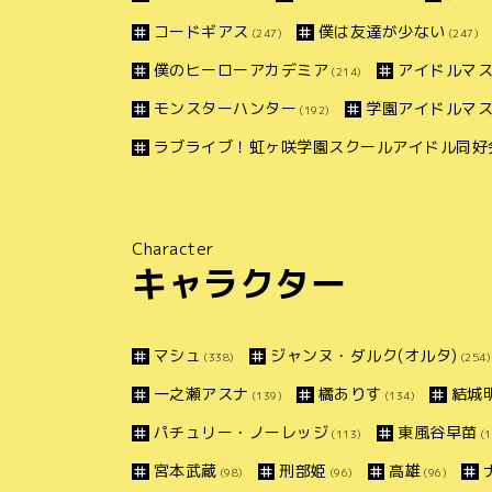
コードギアス
僕は友達が少ない
(247)
(247)
僕のヒーローアカデミア
アイドルマス
(214)
モンスターハンター
学園アイドルマ
(192)
ラブライブ！虹ヶ咲学園スクールアイドル同好
Character
キャラクター
マシュ
ジャンヌ・ダルク(オルタ)
(338)
(254)
一之瀬アスナ
橘ありす
結城
(139)
(134)
パチュリー・ノーレッジ
東風谷早苗
(113)
(1
宮本武蔵
刑部姫
高雄
(98)
(96)
(96)