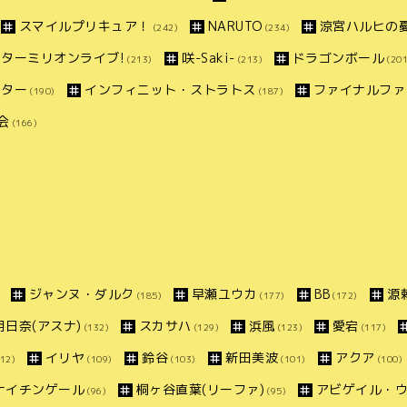
スマイルプリキュア！
NARUTO
涼宮ハルヒの
(242)
(234)
ターミリオンライブ!
咲-Saki-
ドラゴンボール
(213)
(213)
(201
スター
インフィニット・ストラトス
ファイナルファ
(190)
(187)
会
(166)
ジャンヌ・ダルク
早瀬ユウカ
BB
源
(185)
(177)
(172)
明日奈(アスナ)
スカサハ
浜風
愛宕
(132)
(129)
(123)
(117)
イリヤ
鈴谷
新田美波
アクア
12)
(109)
(103)
(101)
(100)
ナイチンゲール
桐ヶ谷直葉(リーファ)
アビゲイル・
(96)
(95)