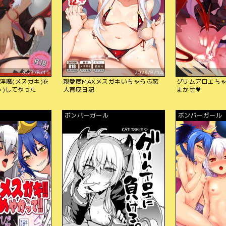
2023/8/15
2023/8/14
淫魔(メスガキ)を
親愛度MAXメスガキいちゃらぶ恋
グリムアロエち
ゃ)してやった
人育成日記
まかせ♥
ボンバーガール
ボンバーガール