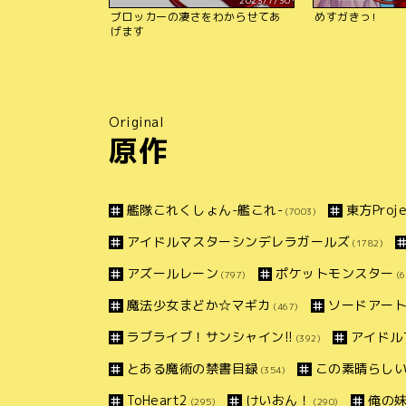
2023/7/30
ブロッカーの凄さをわからせてあ
めすガきっ!
げます
Original
原作
艦隊これくしょん-艦これ-
東方Proje
(7003)
アイドルマスターシンデレラガールズ
(1782)
アズールレーン
ポケットモンスター
(797)
(6
魔法少女まどか☆マギカ
ソードアー
(467)
ラブライブ！サンシャイン!!
アイドル
(392)
とある魔術の禁書目録
この素晴らしい
(354)
ToHeart2
けいおん！
俺の
(295)
(290)