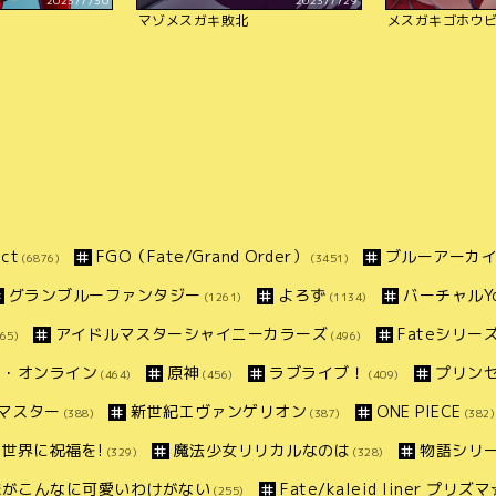
2023/7/30
2023/7/29
マゾメスガキ敗北
メスガキゴホウ
ct
FGO（Fate/Grand Order）
ブルーアーカ
(6876)
(3451)
グランブルーファンタジー
よろず
バーチャルYo
(1261)
(1134)
アイドルマスターシャイニーカラーズ
Fateシリー
65)
(496)
ト・オンライン
原神
ラブライブ！
プリン
(464)
(456)
(409)
マスター
新世紀エヴァンゲリオン
ONE PIECE
(388)
(387)
(382)
世界に祝福を!
魔法少女リリカルなのは
物語シリ
(329)
(328)
妹がこんなに可愛いわけがない
Fate/kaleid liner プリ
(255)