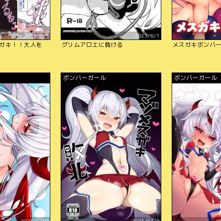
2023/8/5
2023/8/1
ガキ！！大人を
グリムアロエに負ける
メスガキボンバ
ボンバーガール
ボンバーガール