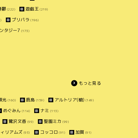
憂鬱
遊戯王
(222)
(219)
プリパラ
)
(196)
ンタジー7
(173)
もっと見る
頼光
鹿島
アルトリア(槍)
(160)
(159)
(149)
めぐみん
ナミ
(114)
(113)
鷺沢文香
聖園ミカ
(99)
(99)
ウィリアムズ
コッコロ
加賀
(93)
(91)
(91)