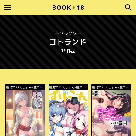
BOOK
+
18
キャラクター
ゴトランド
15作品
艦隊これくしょん-艦こ
艦隊これくしょん-艦こ
艦隊これくしょん-艦こ
れ-
れ-
れ-