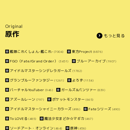
Original
原作
もっと見る
艦隊これくしょん-艦これ-
東方Project
(7004)
(6876)
FGO（Fate/Grand Order）
ブルーアーカイブ
(3451)
(1907)
アイドルマスターシンデレラガールズ
(1782)
グランブルーファンタジー
よろず
(1261)
(1134)
バーチャルYouTuber
ガールズ&パンツァー
(946)
(839)
アズールレーン
ポケットモンスター
(797)
(665)
アイドルマスターシャイニーカラーズ
Fateシリーズ
(496)
(490)
To LOVEる
魔法少女まどか☆マギカ
(485)
(467)
ソードアート・オンライン
原神
(464)
(456)