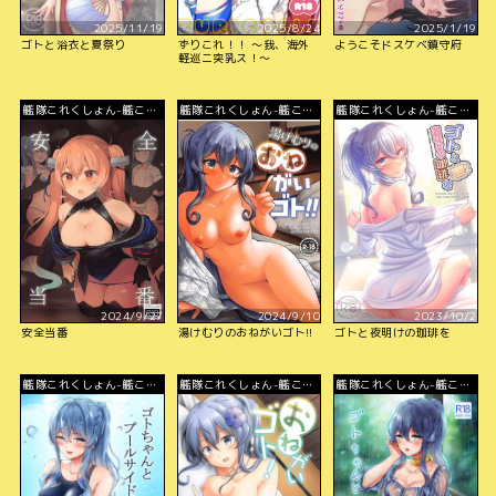
2025/11/19
2025/8/24
2025/1/19
ゴトと浴衣と夏祭り
ずりこれ！！ ～我、海外
ようこそドスケベ鎮守府
軽巡ニ突乳ス！～
艦隊これくしょん-艦こ
艦隊これくしょん-艦こ
艦隊これくしょん-艦こ
れ-
れ-
れ-
2024/9/27
2024/9/10
2023/10/2
安全当番
湯けむりのおねがいゴト!!
ゴトと夜明けの珈琲を
艦隊これくしょん-艦こ
艦隊これくしょん-艦こ
艦隊これくしょん-艦こ
れ-
れ-
れ-