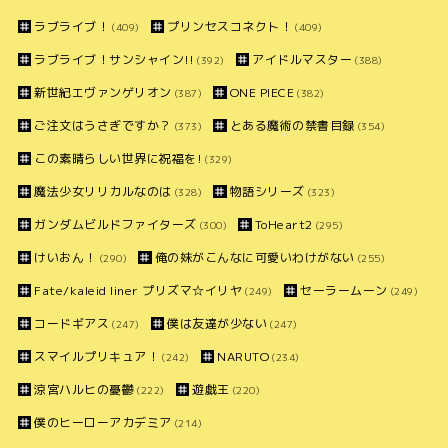
ラブライブ！
プリンセスコネクト！
(409)
(409)
ラブライブ！サンシャイン!!
アイドルマスター
(392)
(388)
新世紀エヴァンゲリオン
ONE PIECE
(387)
(382)
ご注文はうさぎですか？
とある魔術の禁書目録
(373)
(354)
この素晴らしい世界に祝福を!
(329)
魔法少女リリカルなのは
物語シリーズ
(328)
(323)
ガンダムビルドファイターズ
ToHeart2
(300)
(295)
けいおん！
俺の妹がこんなに可愛いわけがない
(290)
(255)
Fate/kaleid liner プリズマ☆イリヤ
セーラームーン
(249)
(249)
コードギアス
僕は友達が少ない
(247)
(247)
スマイルプリキュア！
NARUTO
(242)
(234)
涼宮ハルヒの憂鬱
遊戯王
(222)
(220)
僕のヒーローアカデミア
(214)