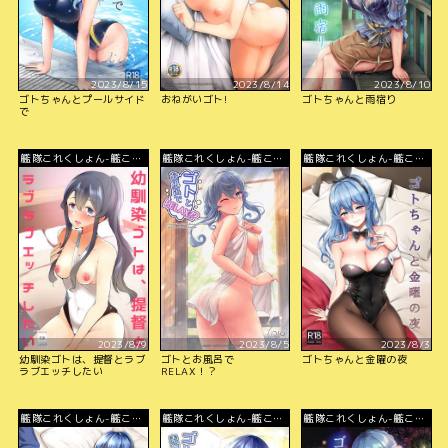
2023/8/15
2023/8/14
2023/8/10
ゴトちゃんとプールサイド
おねがいゴト!
ゴトちゃんと雨宿り
で
艦隊これくしょん-艦こ
艦隊これくしょん-艦こ
艦隊これくしょん-艦こ
れ-
れ-
れ-
2023/8/9
2023/8/5
2023/8/3
幼馴染ゴトは、提督とラブ
ゴトとお風呂で
ゴトちゃんと金曜の夜
ラブエッチしたい
RELAX！？
艦隊これくしょん-艦こ
艦隊これくしょん-艦こ
艦隊これくしょん-艦こ
れ-
れ-
れ-