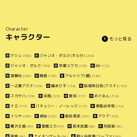
Character
キャラクター
もっと見る
マシュ
ジャンヌ・ダルク(オルタ)
(338)
(254)
ジャンヌ・ダルク
早瀬ユウカ
BB
(185)
(178)
(172)
源頼光
鹿島
アルトリア(槍)
(160)
(159)
(149)
一之瀬アスナ
橘ありす
結城明日奈(アスナ)
(139)
(134)
(132)
スカサハ
浜風
愛宕
めぐみん
(129)
(123)
(117)
(114)
ナミ
パチュリー・ノーレッジ
東風谷早苗
(113)
(113)
(112)
イリヤ
鈴谷
新田美波
アクア
(109)
(103)
(101)
(100)
鷺沢文香
聖園ミカ
宮本武蔵
刑部姫
(99)
(99)
(98)
(96)
高雄
ナイチンゲール
桐ヶ谷直葉(リーファ)
(96)
(96)
(95)