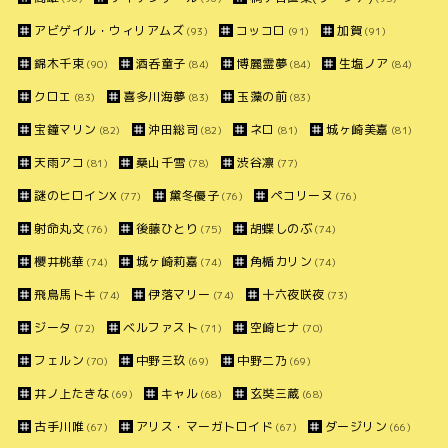
アビゲイル・ウィリアムズ
コッコロ
加賀
(93)
(91)
(91)
錦木千束
酒呑童子
博麗霊夢
生塩ノア
(90)
(84)
(84)
(84)
クロエ
喜多川海夢
玉藻の前
(83)
(83)
(83)
宝鐘マリン
沖田総司
ネロ
城ヶ崎美嘉
(82)
(82)
(81)
(81)
天雨アコ
桑山千雪
渋谷凛
(81)
(78)
(77)
謎のヒロインX
黛冬優子
ペコリーヌ
(77)
(76)
(76)
射命丸文
後藤ひとり
胡蝶しのぶ
(76)
(75)
(74)
櫻井桃華
城ヶ崎莉嘉
角楯カリン
(74)
(74)
(74)
飛鳥馬トキ
伊落マリー
十六夜咲夜
(74)
(74)
(73)
ジータ
ベルファスト
空崎ヒナ
(72)
(71)
(70)
フェルン
中野三玖
中野二乃
(70)
(69)
(69)
井ノ上たきな
キャル
玄奘三蔵
(69)
(68)
(68)
古手川唯
アリス・マーガトロイド
ダージリン
(67)
(67)
(66)