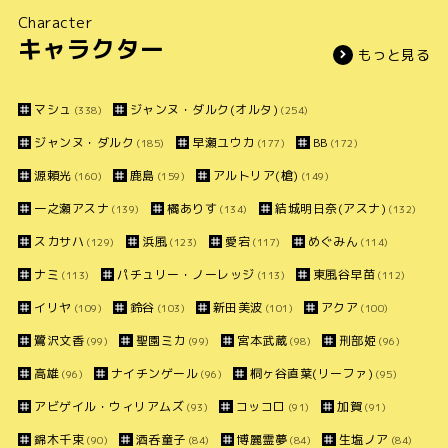
Character
キャラクター
もっと見る
マシュ
ジャンヌ・ダルク(オルタ)
(338)
(254)
ジャンヌ・ダルク
早瀬ユウカ
BB
(185)
(177)
(172)
源頼光
鹿島
アルトリア(槍)
(160)
(159)
(149)
一之瀬アスナ
橘ありす
結城明日奈(アスナ)
(139)
(134)
(132)
スカサハ
浜風
愛宕
めぐみん
(129)
(123)
(117)
(114)
ナミ
パチュリー・ノーレッジ
東風谷早苗
(113)
(113)
(112)
イリヤ
鈴谷
新田美波
アクア
(109)
(103)
(101)
(100)
鷺沢文香
聖園ミカ
宮本武蔵
刑部姫
(99)
(99)
(98)
(96)
高雄
ナイチンゲール
桐ヶ谷直葉(リーファ)
(96)
(96)
(95)
アビゲイル・ウィリアムズ
コッコロ
加賀
(93)
(91)
(91)
錦木千束
酒呑童子
博麗霊夢
生塩ノア
(90)
(84)
(84)
(84)