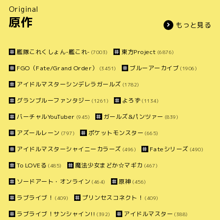
Original
原作
もっと見る
艦隊これくしょん-艦これ-
東方Project
(7003)
(6876)
FGO（Fate/Grand Order）
ブルーアーカイブ
(3451)
(1906)
アイドルマスターシンデレラガールズ
(1782)
グランブルーファンタジー
よろず
(1261)
(1134)
バーチャルYouTuber
ガールズ&パンツァー
(945)
(839)
アズールレーン
ポケットモンスター
(797)
(665)
アイドルマスターシャイニーカラーズ
Fateシリーズ
(496)
(490)
To LOVEる
魔法少女まどか☆マギカ
(485)
(467)
ソードアート・オンライン
原神
(464)
(456)
ラブライブ！
プリンセスコネクト！
(409)
(409)
ラブライブ！サンシャイン!!
アイドルマスター
(392)
(388)