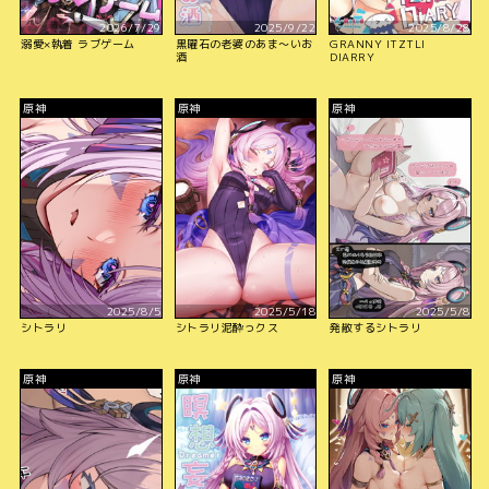
2026/7/29
2025/9/22
2025/8/28
溺愛×執着 ラブゲーム
黒曜石の老婆のあま～いお
GRANNY ITZTLI
酒
DIARRY
原神
原神
原神
2025/8/5
2025/5/18
2025/5/8
シトラリ
シトラリ泥酔っクス
発散するシトラリ
原神
原神
原神