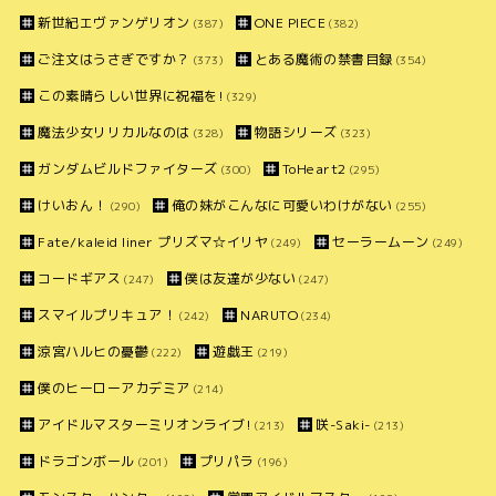
新世紀エヴァンゲリオン
ONE PIECE
(387)
(382)
ご注文はうさぎですか？
とある魔術の禁書目録
(373)
(354)
この素晴らしい世界に祝福を!
(329)
魔法少女リリカルなのは
物語シリーズ
(328)
(323)
ガンダムビルドファイターズ
ToHeart2
(300)
(295)
けいおん！
俺の妹がこんなに可愛いわけがない
(290)
(255)
Fate/kaleid liner プリズマ☆イリヤ
セーラームーン
(249)
(249)
コードギアス
僕は友達が少ない
(247)
(247)
スマイルプリキュア！
NARUTO
(242)
(234)
涼宮ハルヒの憂鬱
遊戯王
(222)
(219)
僕のヒーローアカデミア
(214)
アイドルマスターミリオンライブ!
咲-Saki-
(213)
(213)
ドラゴンボール
プリパラ
(201)
(196)