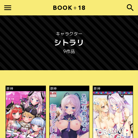
BOOK
+
18
キャラクター
シトラリ
9作品
原神
原神
原神