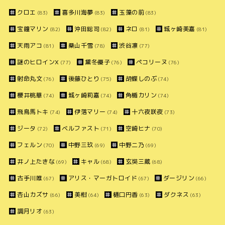
クロエ
喜多川海夢
玉藻の前
(83)
(83)
(83)
宝鐘マリン
沖田総司
ネロ
城ヶ崎美嘉
(82)
(82)
(81)
(81)
天雨アコ
桑山千雪
渋谷凛
(81)
(78)
(77)
謎のヒロインX
黛冬優子
ペコリーヌ
(77)
(76)
(76)
射命丸文
後藤ひとり
胡蝶しのぶ
(76)
(75)
(74)
櫻井桃華
城ヶ崎莉嘉
角楯カリン
(74)
(74)
(74)
飛鳥馬トキ
伊落マリー
十六夜咲夜
(74)
(74)
(73)
ジータ
ベルファスト
空崎ヒナ
(72)
(71)
(70)
フェルン
中野三玖
中野二乃
(70)
(69)
(69)
井ノ上たきな
キャル
玄奘三蔵
(69)
(68)
(68)
古手川唯
アリス・マーガトロイド
ダージリン
(67)
(67)
(66)
杏山カズサ
美柑
樋口円香
ダクネス
(66)
(64)
(63)
(63)
調月リオ
(63)