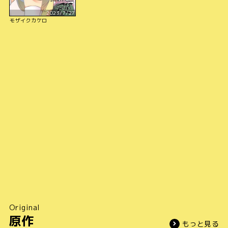
2023/7/27
モザイクカケロ
Original
原作
もっと見る