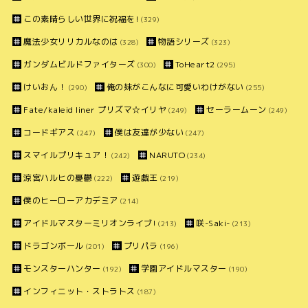
この素晴らしい世界に祝福を!
(329)
魔法少女リリカルなのは
物語シリーズ
(328)
(323)
ガンダムビルドファイターズ
ToHeart2
(300)
(295)
けいおん！
俺の妹がこんなに可愛いわけがない
(290)
(255)
Fate/kaleid liner プリズマ☆イリヤ
セーラームーン
(249)
(249)
コードギアス
僕は友達が少ない
(247)
(247)
スマイルプリキュア！
NARUTO
(242)
(234)
涼宮ハルヒの憂鬱
遊戯王
(222)
(219)
僕のヒーローアカデミア
(214)
アイドルマスターミリオンライブ!
咲-Saki-
(213)
(213)
ドラゴンボール
プリパラ
(201)
(196)
モンスターハンター
学園アイドルマスター
(192)
(190)
インフィニット・ストラトス
(187)