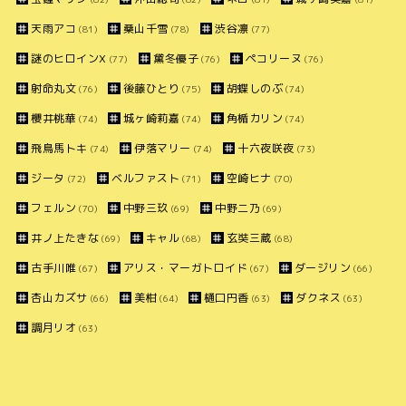
天雨アコ
桑山千雪
渋谷凛
(81)
(78)
(77)
謎のヒロインX
黛冬優子
ペコリーヌ
(77)
(76)
(76)
射命丸文
後藤ひとり
胡蝶しのぶ
(76)
(75)
(74)
櫻井桃華
城ヶ崎莉嘉
角楯カリン
(74)
(74)
(74)
飛鳥馬トキ
伊落マリー
十六夜咲夜
(74)
(74)
(73)
ジータ
ベルファスト
空崎ヒナ
(72)
(71)
(70)
フェルン
中野三玖
中野二乃
(70)
(69)
(69)
井ノ上たきな
キャル
玄奘三蔵
(69)
(68)
(68)
古手川唯
アリス・マーガトロイド
ダージリン
(67)
(67)
(66)
杏山カズサ
美柑
樋口円香
ダクネス
(66)
(64)
(63)
(63)
調月リオ
(63)