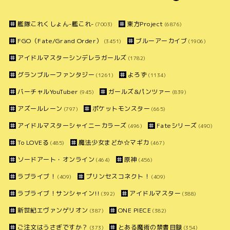
艦隊これくしょん-艦これ-
東方Project
(7003)
(6876)
FGO（Fate/Grand Order）
ブルーアーカイブ
(3451)
(1906)
アイドルマスターシンデレラガールズ
(1782)
グランブルーファンタジー
よろず
(1261)
(1134)
バーチャルYouTuber
ガールズ&パンツァー
(945)
(839)
アズールレーン
ポケットモンスター
(797)
(665)
アイドルマスターシャイニーカラーズ
Fateシリーズ
(496)
(490)
To LOVEる
魔法少女まどか☆マギカ
(485)
(467)
ソードアート・オンライン
原神
(464)
(456)
ラブライブ！
プリンセスコネクト！
(409)
(409)
ラブライブ！サンシャイン!!
アイドルマスター
(392)
(388)
新世紀エヴァンゲリオン
ONE PIECE
(387)
(382)
ご注文はうさぎですか？
とある魔術の禁書目録
(373)
(354)