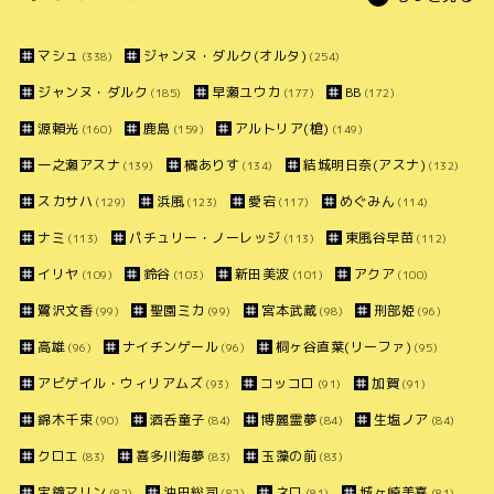
マシュ
ジャンヌ・ダルク(オルタ)
(338)
(254)
ジャンヌ・ダルク
早瀬ユウカ
BB
(185)
(177)
(172)
源頼光
鹿島
アルトリア(槍)
(160)
(159)
(149)
一之瀬アスナ
橘ありす
結城明日奈(アスナ)
(139)
(134)
(132)
スカサハ
浜風
愛宕
めぐみん
(129)
(123)
(117)
(114)
ナミ
パチュリー・ノーレッジ
東風谷早苗
(113)
(113)
(112)
イリヤ
鈴谷
新田美波
アクア
(109)
(103)
(101)
(100)
鷺沢文香
聖園ミカ
宮本武蔵
刑部姫
(99)
(99)
(98)
(96)
高雄
ナイチンゲール
桐ヶ谷直葉(リーファ)
(96)
(96)
(95)
アビゲイル・ウィリアムズ
コッコロ
加賀
(93)
(91)
(91)
錦木千束
酒呑童子
博麗霊夢
生塩ノア
(90)
(84)
(84)
(84)
クロエ
喜多川海夢
玉藻の前
(83)
(83)
(83)
宝鐘マリン
沖田総司
ネロ
城ヶ崎美嘉
(82)
(82)
(81)
(81)