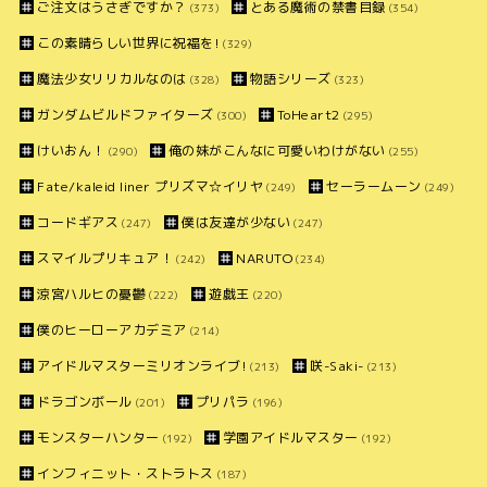
ご注文はうさぎですか？
とある魔術の禁書目録
(373)
(354)
この素晴らしい世界に祝福を!
(329)
魔法少女リリカルなのは
物語シリーズ
(328)
(323)
ガンダムビルドファイターズ
ToHeart2
(300)
(295)
けいおん！
俺の妹がこんなに可愛いわけがない
(290)
(255)
Fate/kaleid liner プリズマ☆イリヤ
セーラームーン
(249)
(249)
コードギアス
僕は友達が少ない
(247)
(247)
スマイルプリキュア！
NARUTO
(242)
(234)
涼宮ハルヒの憂鬱
遊戯王
(222)
(220)
僕のヒーローアカデミア
(214)
アイドルマスターミリオンライブ!
咲-Saki-
(213)
(213)
ドラゴンボール
プリパラ
(201)
(196)
モンスターハンター
学園アイドルマスター
(192)
(192)
インフィニット・ストラトス
(187)