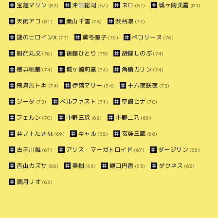
宝鐘マリン
沖田総司
ネロ
城ヶ崎美嘉
(82)
(82)
(81)
(81)
天雨アコ
桑山千雪
渋谷凛
(81)
(78)
(77)
謎のヒロインX
黛冬優子
ペコリーヌ
(77)
(76)
(76)
射命丸文
後藤ひとり
胡蝶しのぶ
(76)
(75)
(74)
櫻井桃華
城ヶ崎莉嘉
角楯カリン
(74)
(74)
(74)
飛鳥馬トキ
伊落マリー
十六夜咲夜
(74)
(74)
(73)
ジータ
ベルファスト
空崎ヒナ
(72)
(71)
(70)
フェルン
中野三玖
中野二乃
(70)
(69)
(69)
井ノ上たきな
キャル
玄奘三蔵
(69)
(68)
(68)
古手川唯
アリス・マーガトロイド
ダージリン
(67)
(67)
(66)
杏山カズサ
美柑
樋口円香
ダクネス
(66)
(64)
(63)
(63)
調月リオ
(63)