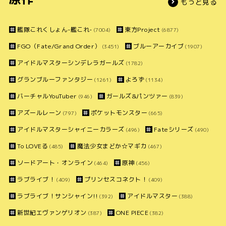
もっと見る
艦隊これくしょん-艦これ-
東方Project
(7004)
(6877)
FGO（Fate/Grand Order）
ブルーアーカイブ
(3451)
(1907)
アイドルマスターシンデレラガールズ
(1782)
グランブルーファンタジー
よろず
(1261)
(1134)
バーチャルYouTuber
ガールズ&パンツァー
(946)
(839)
アズールレーン
ポケットモンスター
(797)
(665)
アイドルマスターシャイニーカラーズ
Fateシリーズ
(496)
(490)
To LOVEる
魔法少女まどか☆マギカ
(485)
(467)
ソードアート・オンライン
原神
(464)
(456)
ラブライブ！
プリンセスコネクト！
(409)
(409)
ラブライブ！サンシャイン!!
アイドルマスター
(392)
(388)
新世紀エヴァンゲリオン
ONE PIECE
(387)
(382)