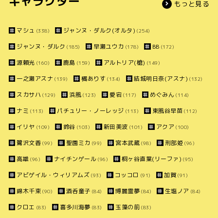
キャラクター
もっと見る
マシュ
ジャンヌ・ダルク(オルタ)
(338)
(254)
ジャンヌ・ダルク
早瀬ユウカ
BB
(185)
(178)
(172)
源頼光
鹿島
アルトリア(槍)
(160)
(159)
(149)
一之瀬アスナ
橘ありす
結城明日奈(アスナ)
(139)
(134)
(132)
スカサハ
浜風
愛宕
めぐみん
(129)
(123)
(117)
(114)
ナミ
パチュリー・ノーレッジ
東風谷早苗
(113)
(113)
(112)
イリヤ
鈴谷
新田美波
アクア
(109)
(103)
(101)
(100)
鷺沢文香
聖園ミカ
宮本武蔵
刑部姫
(99)
(99)
(98)
(96)
高雄
ナイチンゲール
桐ヶ谷直葉(リーファ)
(96)
(96)
(95)
アビゲイル・ウィリアムズ
コッコロ
加賀
(93)
(91)
(91)
錦木千束
酒呑童子
博麗霊夢
生塩ノア
(90)
(84)
(84)
(84)
クロエ
喜多川海夢
玉藻の前
(83)
(83)
(83)