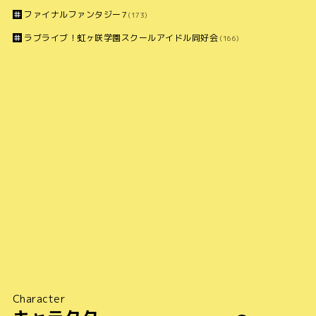
ファイナルファンタジー7
(173)
ラブライブ！虹ヶ咲学園スクールアイドル同好会
(166)
Character