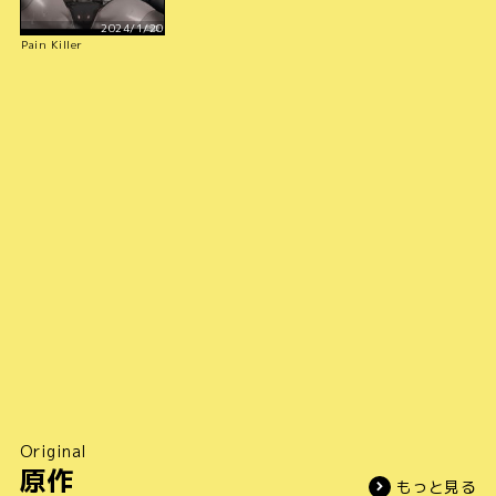
2024/1/20
Pain Killer
Original
原作
もっと見る