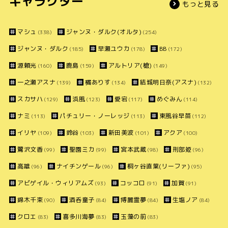
キャラクター
もっと見る
マシュ
ジャンヌ・ダルク(オルタ)
(338)
(254)
ジャンヌ・ダルク
早瀬ユウカ
BB
(185)
(178)
(172)
源頼光
鹿島
アルトリア(槍)
(160)
(159)
(149)
一之瀬アスナ
橘ありす
結城明日奈(アスナ)
(139)
(134)
(132)
スカサハ
浜風
愛宕
めぐみん
(129)
(123)
(117)
(114)
ナミ
パチュリー・ノーレッジ
東風谷早苗
(113)
(113)
(112)
イリヤ
鈴谷
新田美波
アクア
(109)
(103)
(101)
(100)
鷺沢文香
聖園ミカ
宮本武蔵
刑部姫
(99)
(99)
(98)
(96)
高雄
ナイチンゲール
桐ヶ谷直葉(リーファ)
(96)
(96)
(95)
アビゲイル・ウィリアムズ
コッコロ
加賀
(93)
(91)
(91)
錦木千束
酒呑童子
博麗霊夢
生塩ノア
(90)
(84)
(84)
(84)
クロエ
喜多川海夢
玉藻の前
(83)
(83)
(83)