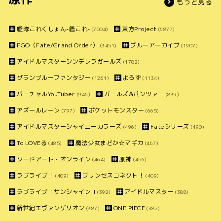
もっと見る
艦隊これくしょん-艦これ-
東方Project
(7004)
(6877)
FGO（Fate/Grand Order）
ブルーアーカイブ
(3451)
(1907)
アイドルマスターシンデレラガールズ
(1782)
グランブルーファンタジー
よろず
(1261)
(1134)
バーチャルYouTuber
ガールズ&パンツァー
(946)
(839)
アズールレーン
ポケットモンスター
(797)
(665)
アイドルマスターシャイニーカラーズ
Fateシリーズ
(496)
(490)
To LOVEる
魔法少女まどか☆マギカ
(485)
(467)
ソードアート・オンライン
原神
(464)
(456)
ラブライブ！
プリンセスコネクト！
(409)
(409)
ラブライブ！サンシャイン!!
アイドルマスター
(392)
(388)
新世紀エヴァンゲリオン
ONE PIECE
(387)
(382)