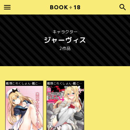
BOOK
+
18
キャラクター
ジャーヴィス
2作品
艦隊これくしょん-艦こ
艦隊これくしょん-艦こ
れ-
れ-