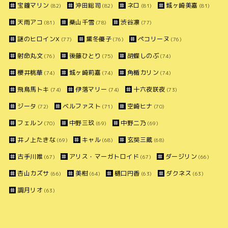
宝鐘マリン
沖田総司
ネロ
城ヶ崎美嘉
(82)
(82)
(81)
(81)
天雨アコ
桑山千雪
渋谷凛
(81)
(78)
(77)
謎のヒロインX
黛冬優子
ペコリーヌ
(77)
(76)
(76)
射命丸文
後藤ひとり
胡蝶しのぶ
(76)
(75)
(74)
櫻井桃華
城ヶ崎莉嘉
角楯カリン
(74)
(74)
(74)
飛鳥馬トキ
伊落マリー
十六夜咲夜
(74)
(74)
(73)
ジータ
ベルファスト
空崎ヒナ
(72)
(71)
(70)
フェルン
中野三玖
中野二乃
(70)
(69)
(69)
井ノ上たきな
キャル
玄奘三蔵
(69)
(68)
(68)
古手川唯
アリス・マーガトロイド
ダージリン
(67)
(67)
(66)
杏山カズサ
美柑
樋口円香
ダクネス
(66)
(64)
(63)
(63)
調月リオ
(63)