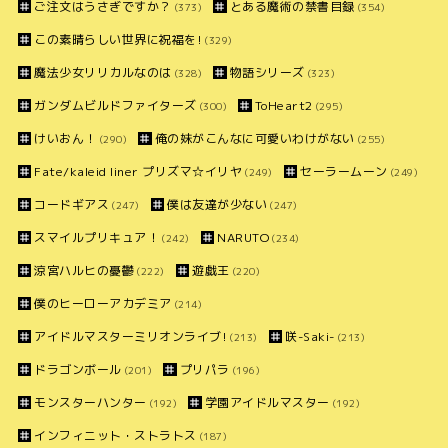
ご注文はうさぎですか？
とある魔術の禁書目録
(373)
(354)
この素晴らしい世界に祝福を!
(329)
魔法少女リリカルなのは
物語シリーズ
(328)
(323)
ガンダムビルドファイターズ
ToHeart2
(300)
(295)
けいおん！
俺の妹がこんなに可愛いわけがない
(290)
(255)
Fate/kaleid liner プリズマ☆イリヤ
セーラームーン
(249)
(249)
コードギアス
僕は友達が少ない
(247)
(247)
スマイルプリキュア！
NARUTO
(242)
(234)
涼宮ハルヒの憂鬱
遊戯王
(222)
(220)
僕のヒーローアカデミア
(214)
アイドルマスターミリオンライブ!
咲-Saki-
(213)
(213)
ドラゴンボール
プリパラ
(201)
(196)
モンスターハンター
学園アイドルマスター
(192)
(192)
インフィニット・ストラトス
(187)