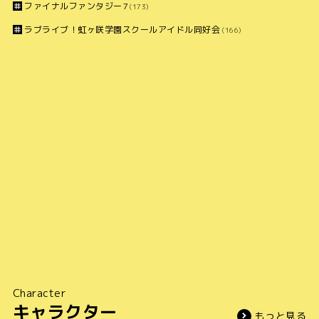
ファイナルファンタジー7
(173)
ラブライブ！虹ヶ咲学園スクールアイドル同好会
(166)
Character
キャラクター
もっと見る