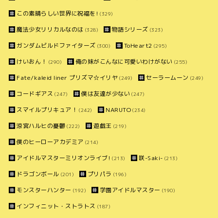
この素晴らしい世界に祝福を!
(329)
魔法少女リリカルなのは
物語シリーズ
(328)
(323)
ガンダムビルドファイターズ
ToHeart2
(300)
(295)
けいおん！
俺の妹がこんなに可愛いわけがない
(290)
(255)
Fate/kaleid liner プリズマ☆イリヤ
セーラームーン
(249)
(249)
コードギアス
僕は友達が少ない
(247)
(247)
スマイルプリキュア！
NARUTO
(242)
(234)
涼宮ハルヒの憂鬱
遊戯王
(222)
(219)
僕のヒーローアカデミア
(214)
アイドルマスターミリオンライブ!
咲-Saki-
(213)
(213)
ドラゴンボール
プリパラ
(201)
(196)
モンスターハンター
学園アイドルマスター
(192)
(190)
インフィニット・ストラトス
(187)