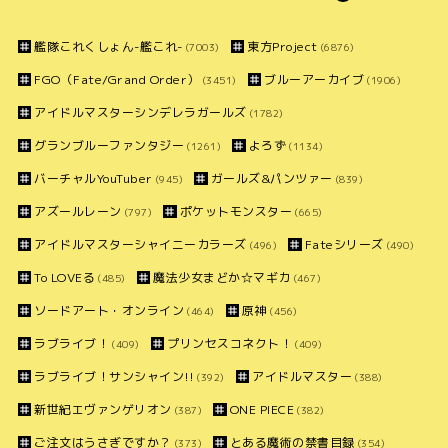
艦隊これくしょん-艦これ-
東方Project
(7003)
(6876)
FGO（Fate/Grand Order）
ブルーアーカイブ
(3451)
(1906)
アイドルマスターシンデレラガールズ
(1782)
グランブルーファンタジー
よろず
(1261)
(1134)
バーチャルYouTuber
ガールズ&パンツァー
(945)
(839)
アズールレーン
ポケットモンスター
(797)
(665)
アイドルマスターシャイニーカラーズ
Fateシリーズ
(496)
(490)
To LOVEる
魔法少女まどか☆マギカ
(485)
(467)
ソードアート・オンライン
原神
(464)
(456)
ラブライブ！
プリンセスコネクト！
(409)
(409)
ラブライブ！サンシャイン!!
アイドルマスター
(392)
(388)
新世紀エヴァンゲリオン
ONE PIECE
(387)
(382)
ご注文はうさぎですか？
とある魔術の禁書目録
(373)
(354)