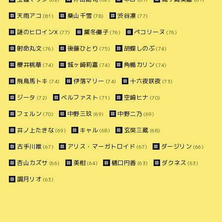
天雨アコ
桑山千雪
渋谷凛
(81)
(78)
(77)
謎のヒロインX
黛冬優子
ペコリーヌ
(77)
(76)
(76)
射命丸文
後藤ひとり
胡蝶しのぶ
(76)
(75)
(74)
櫻井桃華
城ヶ崎莉嘉
角楯カリン
(74)
(74)
(74)
飛鳥馬トキ
伊落マリー
十六夜咲夜
(74)
(74)
(73)
ジータ
ベルファスト
空崎ヒナ
(72)
(71)
(70)
フェルン
中野三玖
中野二乃
(70)
(69)
(69)
井ノ上たきな
キャル
玄奘三蔵
(69)
(68)
(68)
古手川唯
アリス・マーガトロイド
ダージリン
(67)
(67)
(66)
杏山カズサ
美柑
樋口円香
ダクネス
(66)
(64)
(63)
(63)
調月リオ
(63)