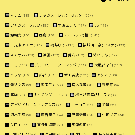
マシュ
ジャンヌ・ダルク(オルタ)
(338)
(254)
ジャンヌ・ダルク
早瀬ユウカ
BB
(185)
(177)
(172)
源頼光
鹿島
アルトリア(槍)
(160)
(159)
(149)
一之瀬アスナ
橘ありす
結城明日奈(アスナ)
(139)
(134)
(132)
スカサハ
浜風
愛宕
めぐみん
(129)
(123)
(117)
(114)
ナミ
パチュリー・ノーレッジ
東風谷早苗
(113)
(113)
(112)
イリヤ
鈴谷
新田美波
アクア
(109)
(103)
(101)
(100)
鷺沢文香
聖園ミカ
宮本武蔵
刑部姫
(99)
(99)
(98)
(96)
高雄
ナイチンゲール
桐ヶ谷直葉(リーファ)
(96)
(96)
(95)
アビゲイル・ウィリアムズ
コッコロ
加賀
(93)
(91)
(91)
錦木千束
酒呑童子
博麗霊夢
生塩ノア
(90)
(84)
(84)
(84)
クロエ
喜多川海夢
玉藻の前
(83)
(83)
(83)
宝鐘マリン
沖田総司
ネロ
城ヶ崎美嘉
(82)
(82)
(81)
(81)