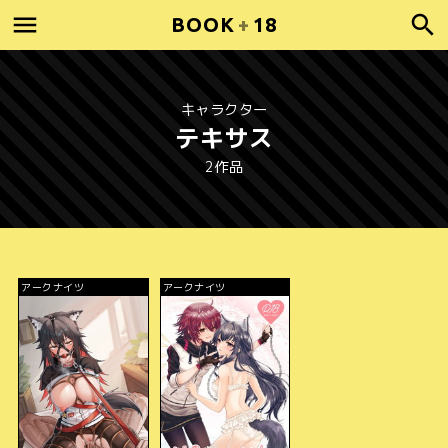
BOOK
+
18
キャラクター
テキサス
2作品
アークナイツ
アークナイツ