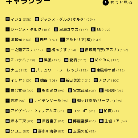
キャラクター
もっと見る
マシュ
ジャンヌ・ダルク(オルタ)
(338)
(254)
ジャンヌ・ダルク
早瀬ユウカ
BB
(185)
(177)
(172)
源頼光
鹿島
アルトリア(槍)
(160)
(159)
(149)
一之瀬アスナ
橘ありす
結城明日奈(アスナ)
(139)
(134)
(132)
スカサハ
浜風
愛宕
めぐみん
(129)
(123)
(117)
(114)
ナミ
パチュリー・ノーレッジ
東風谷早苗
(113)
(113)
(112)
イリヤ
鈴谷
新田美波
アクア
(109)
(103)
(101)
(100)
鷺沢文香
聖園ミカ
宮本武蔵
刑部姫
(99)
(99)
(98)
(96)
高雄
ナイチンゲール
桐ヶ谷直葉(リーファ)
(96)
(96)
(95)
アビゲイル・ウィリアムズ
コッコロ
加賀
(93)
(91)
(91)
錦木千束
酒呑童子
博麗霊夢
生塩ノア
(90)
(84)
(84)
(84)
クロエ
喜多川海夢
玉藻の前
(83)
(83)
(83)