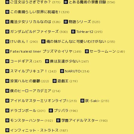
ご注文はうさぎですか？
とある魔術の禁書目録
(373)
(354)
この素晴らしい世界に祝福を!
(329)
魔法少女リリカルなのは
物語シリーズ
(328)
(323)
ガンダムビルドファイターズ
ToHeart2
(300)
(295)
けいおん！
俺の妹がこんなに可愛いわけがない
(290)
(255)
Fate/kaleid liner プリズマ☆イリヤ
セーラームーン
(249)
(249)
コードギアス
僕は友達が少ない
(247)
(247)
スマイルプリキュア！
NARUTO
(242)
(234)
涼宮ハルヒの憂鬱
遊戯王
(222)
(219)
僕のヒーローアカデミア
(214)
アイドルマスターミリオンライブ!
咲-Saki-
(213)
(213)
ドラゴンボール
プリパラ
(201)
(196)
モンスターハンター
学園アイドルマスター
(192)
(190)
インフィニット・ストラトス
(187)