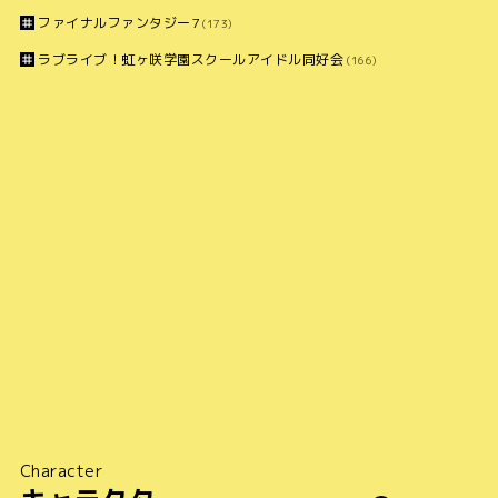
ファイナルファンタジー7
(173)
ラブライブ！虹ヶ咲学園スクールアイドル同好会
(166)
Character