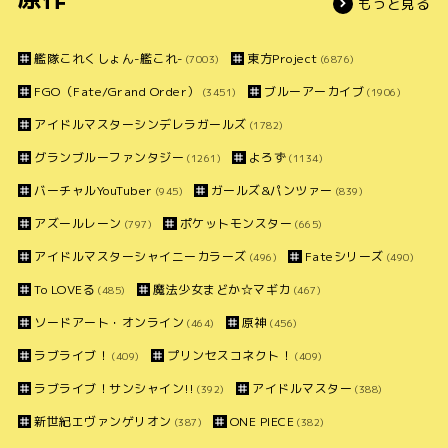
もっと見る
艦隊これくしょん-艦これ-
東方Project
(7003)
(6876)
FGO（Fate/Grand Order）
ブルーアーカイブ
(3451)
(1906)
アイドルマスターシンデレラガールズ
(1782)
グランブルーファンタジー
よろず
(1261)
(1134)
バーチャルYouTuber
ガールズ&パンツァー
(945)
(839)
アズールレーン
ポケットモンスター
(797)
(665)
アイドルマスターシャイニーカラーズ
Fateシリーズ
(496)
(490)
To LOVEる
魔法少女まどか☆マギカ
(485)
(467)
ソードアート・オンライン
原神
(464)
(456)
ラブライブ！
プリンセスコネクト！
(409)
(409)
ラブライブ！サンシャイン!!
アイドルマスター
(392)
(388)
新世紀エヴァンゲリオン
ONE PIECE
(387)
(382)