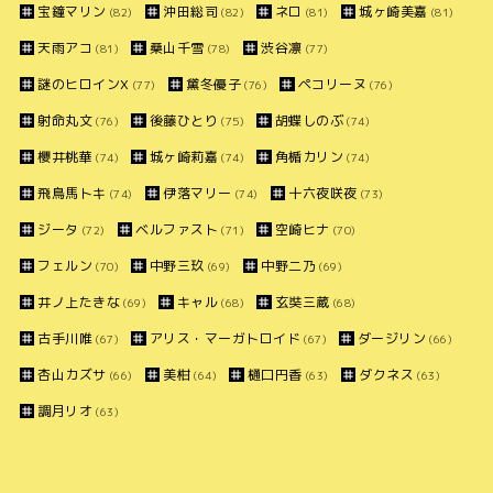
宝鐘マリン
沖田総司
ネロ
城ヶ崎美嘉
(82)
(82)
(81)
(81)
天雨アコ
桑山千雪
渋谷凛
(81)
(78)
(77)
謎のヒロインX
黛冬優子
ペコリーヌ
(77)
(76)
(76)
射命丸文
後藤ひとり
胡蝶しのぶ
(76)
(75)
(74)
櫻井桃華
城ヶ崎莉嘉
角楯カリン
(74)
(74)
(74)
飛鳥馬トキ
伊落マリー
十六夜咲夜
(74)
(74)
(73)
ジータ
ベルファスト
空崎ヒナ
(72)
(71)
(70)
フェルン
中野三玖
中野二乃
(70)
(69)
(69)
井ノ上たきな
キャル
玄奘三蔵
(69)
(68)
(68)
古手川唯
アリス・マーガトロイド
ダージリン
(67)
(67)
(66)
杏山カズサ
美柑
樋口円香
ダクネス
(66)
(64)
(63)
(63)
調月リオ
(63)