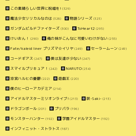
この素晴らしい世界に祝福を!
(329)
魔法少女リリカルなのは
物語シリーズ
(328)
(323)
ガンダムビルドファイターズ
ToHeart2
(300)
(295)
けいおん！
俺の妹がこんなに可愛いわけがない
(290)
(255)
Fate/kaleid liner プリズマ☆イリヤ
セーラームーン
(249)
(249)
コードギアス
僕は友達が少ない
(247)
(247)
スマイルプリキュア！
NARUTO
(242)
(234)
涼宮ハルヒの憂鬱
遊戯王
(222)
(220)
僕のヒーローアカデミア
(214)
アイドルマスターミリオンライブ!
咲-Saki-
(213)
(213)
ドラゴンボール
プリパラ
(201)
(196)
モンスターハンター
学園アイドルマスター
(192)
(192)
インフィニット・ストラトス
(187)