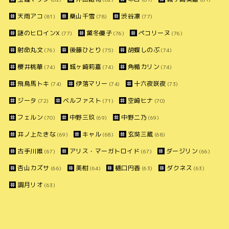
天雨アコ
桑山千雪
渋谷凛
(81)
(78)
(77)
謎のヒロインX
黛冬優子
ペコリーヌ
(77)
(76)
(76)
射命丸文
後藤ひとり
胡蝶しのぶ
(76)
(75)
(74)
櫻井桃華
城ヶ崎莉嘉
角楯カリン
(74)
(74)
(74)
飛鳥馬トキ
伊落マリー
十六夜咲夜
(74)
(74)
(73)
ジータ
ベルファスト
空崎ヒナ
(72)
(71)
(70)
フェルン
中野三玖
中野二乃
(70)
(69)
(69)
井ノ上たきな
キャル
玄奘三蔵
(69)
(68)
(68)
古手川唯
アリス・マーガトロイド
ダージリン
(67)
(67)
(66)
杏山カズサ
美柑
樋口円香
ダクネス
(66)
(64)
(63)
(63)
調月リオ
(63)