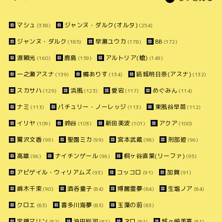
マシュ
ジャンヌ・ダルク(オルタ)
(338)
(254)
ジャンヌ・ダルク
早瀬ユウカ
BB
(185)
(178)
(172)
源頼光
鹿島
アルトリア(槍)
(160)
(159)
(149)
一之瀬アスナ
橘ありす
結城明日奈(アスナ)
(139)
(134)
(132)
スカサハ
浜風
愛宕
めぐみん
(129)
(123)
(117)
(114)
ナミ
パチュリー・ノーレッジ
東風谷早苗
(113)
(113)
(112)
イリヤ
鈴谷
新田美波
アクア
(109)
(103)
(101)
(100)
鷺沢文香
聖園ミカ
宮本武蔵
刑部姫
(99)
(99)
(98)
(96)
高雄
ナイチンゲール
桐ヶ谷直葉(リーファ)
(96)
(96)
(95)
アビゲイル・ウィリアムズ
コッコロ
加賀
(93)
(91)
(91)
錦木千束
酒呑童子
博麗霊夢
生塩ノア
(90)
(84)
(84)
(84)
クロエ
喜多川海夢
玉藻の前
(83)
(83)
(83)
宝鐘マリン
沖田総司
ネロ
城ヶ崎美嘉
(82)
(82)
(81)
(81)