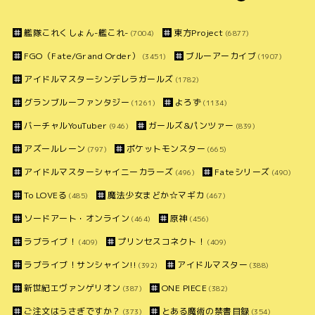
艦隊これくしょん-艦これ-
東方Project
(7004)
(6877)
FGO（Fate/Grand Order）
ブルーアーカイブ
(3451)
(1907)
アイドルマスターシンデレラガールズ
(1782)
グランブルーファンタジー
よろず
(1261)
(1134)
バーチャルYouTuber
ガールズ&パンツァー
(946)
(839)
アズールレーン
ポケットモンスター
(797)
(665)
アイドルマスターシャイニーカラーズ
Fateシリーズ
(496)
(490)
To LOVEる
魔法少女まどか☆マギカ
(485)
(467)
ソードアート・オンライン
原神
(464)
(456)
ラブライブ！
プリンセスコネクト！
(409)
(409)
ラブライブ！サンシャイン!!
アイドルマスター
(392)
(388)
新世紀エヴァンゲリオン
ONE PIECE
(387)
(382)
ご注文はうさぎですか？
とある魔術の禁書目録
(373)
(354)