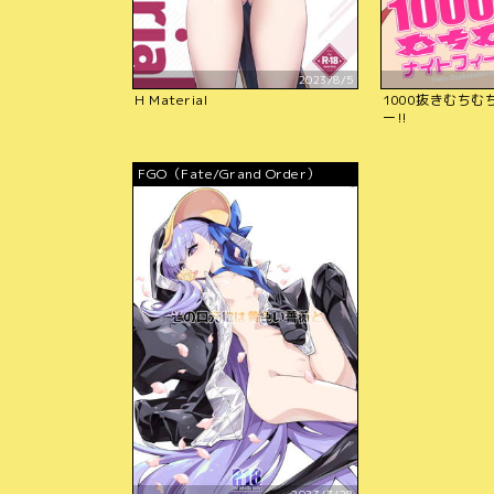
2023/8/5
H Material
1000抜きむち
ー!!
FGO（Fate/Grand Order）