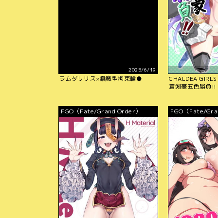
2025/6/19
ラムダリリス×蠢魔型拘束輪●
CHALDEA GIRLS
着剣豪五色勝負!!
FGO（Fate/Grand Order）
FGO（Fate/Gra