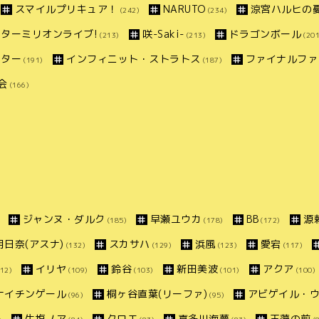
スマイルプリキュア！
NARUTO
涼宮ハルヒの
(242)
(234)
ターミリオンライブ!
咲-Saki-
ドラゴンボール
(213)
(213)
(201
スター
インフィニット・ストラトス
ファイナルファ
(191)
(187)
会
(166)
ジャンヌ・ダルク
早瀬ユウカ
BB
源
(185)
(178)
(172)
明日奈(アスナ)
スカサハ
浜風
愛宕
(132)
(129)
(123)
(117)
イリヤ
鈴谷
新田美波
アクア
12)
(109)
(103)
(101)
(100)
ナイチンゲール
桐ヶ谷直葉(リーファ)
アビゲイル・
(96)
(95)
生塩ノア
クロエ
喜多川海夢
玉藻の前