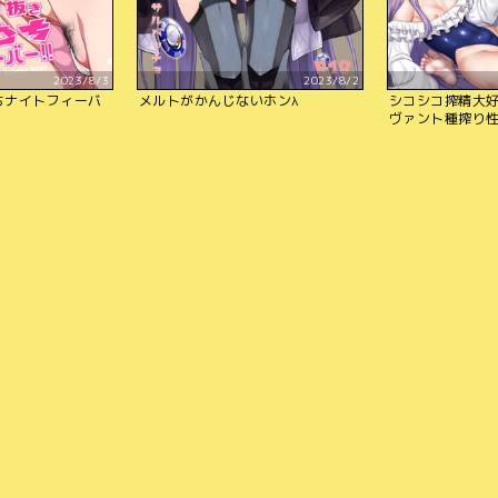
2023/8/3
2023/8/2
むちナイトフィーバ
メルトがかんじないホンλ
シコシコ搾精大
ヴァント種搾り