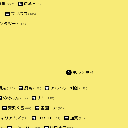
憂鬱
遊戯王
(222)
(220)
プリパラ
)
(196)
ンタジー7
(173)
もっと見る
頼光
鹿島
アルトリア(槍)
(160)
(159)
(149)
めぐみん
ナミ
(114)
(113)
鷺沢文香
聖園ミカ
(99)
(99)
ウィリアムズ
コッコロ
加賀
(93)
(91)
(91)
宝鐘マリン
沖田総司