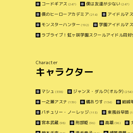
コードギアス
僕は友達が少ない
(247)
(247)
僕のヒーローアカデミア
アイドルマス
(214)
モンスターハンター
学園アイドルマ
(192)
ラブライブ！虹ヶ咲学園スクールアイドル同好
Character
キャラクター
マシュ
ジャンヌ・ダルク(オルタ)
(338)
(254)
一之瀬アスナ
橘ありす
結城
(139)
(134)
パチュリー・ノーレッジ
東風谷早苗
(113)
(1
宮本武蔵
刑部姫
高雄
(98)
(96)
(96)
錦木千束
酒呑童子
博麗霊夢