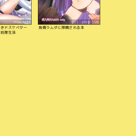
2023/7/31
2023/7/29
好きドスケベサー
発情ラムダに搾精される本
性処理生活