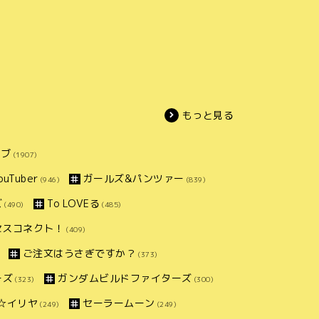
もっと見る
イブ
(1907)
uTuber
ガールズ&パンツァー
(946)
(839)
ズ
To LOVEる
(490)
(485)
セスコネクト！
(409)
ご注文はうさぎですか？
(373)
ーズ
ガンダムビルドファイターズ
(323)
(300)
ズマ☆イリヤ
セーラームーン
(249)
(249)