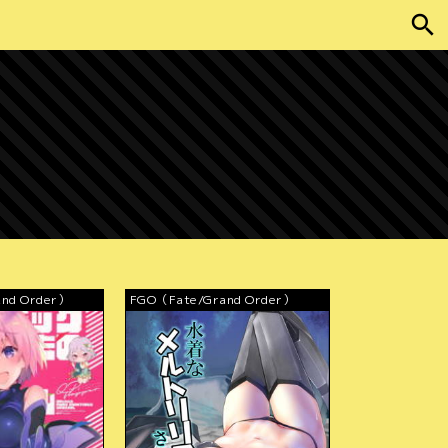
nd Order）
FGO（Fate/Grand Order）