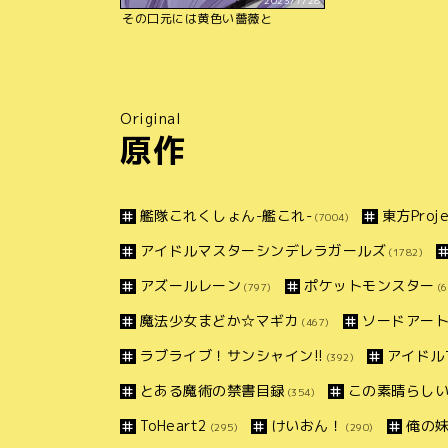
2023/7/28
その口元には黄色い薔薇と
Original
原作
艦隊これくしょん-艦これ-
東方Proje
(7004)
アイドルマスターシンデレラガールズ
(1782)
アズールレーン
ポケットモンスター
(797)
(6
魔法少女まどか☆マギカ
ソードアー
(467)
ラブライブ！サンシャイン!!
アイドル
(392)
とある魔術の禁書目録
この素晴らしい
(354)
ToHeart2
けいおん！
俺の
(295)
(290)