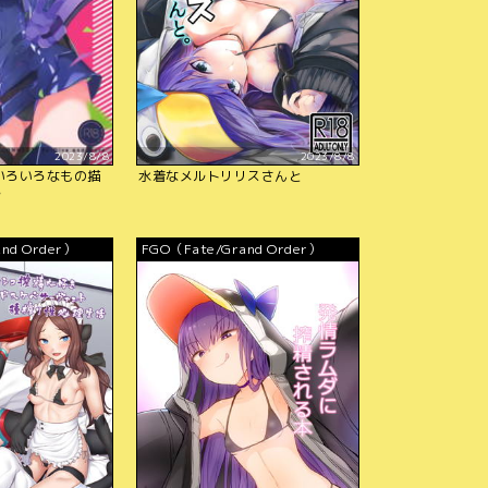
2023/8/8
2023/8/8
いろいろなもの描
水着なメルトリリスさんと
ル
nd Order）
FGO（Fate/Grand Order）