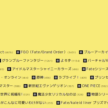
ct
FGO（Fate/Grand Order）
ブルーアーカ
(6876)
(3451)
グランブルーファンタジー
よろず
バーチャルYo
(1261)
(1134)
アイドルマスターシャイニーカラーズ
Fateシリー
65)
(496)
ト・オンライン
原神
ラブライブ！
プリン
(464)
(456)
(409)
マスター
新世紀エヴァンゲリオン
ONE PIECE
(388)
(387)
(382)
世界に祝福を!
魔法少女リリカルなのは
物語シリ
(329)
(328)
妹がこんなに可愛いわけがない
Fate/kaleid liner プリ
(255)