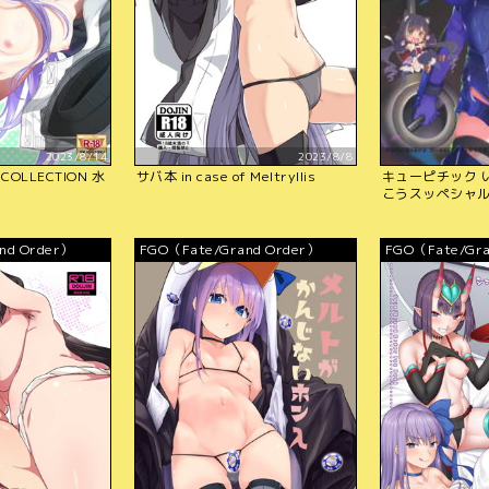
2023/8/14
2023/8/8
 COLLECTION 水
サバ本 in case of Meltryllis
キューピチック 
こうスッペシャ
nd Order）
FGO（Fate/Grand Order）
FGO（Fate/Gra