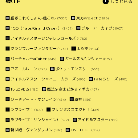
もっと見る
艦隊これくしょん-艦これ-
東方Project
(7004)
(6876)
FGO（Fate/Grand Order）
ブルーアーカイブ
(3451)
(1907)
アイドルマスターシンデレラガールズ
(1782)
グランブルーファンタジー
よろず
(1261)
(1134)
バーチャルYouTuber
ガールズ&パンツァー
(946)
(839)
アズールレーン
ポケットモンスター
(797)
(665)
アイドルマスターシャイニーカラーズ
Fateシリーズ
(496)
(490)
To LOVEる
魔法少女まどか☆マギカ
(485)
(467)
ソードアート・オンライン
原神
(464)
(456)
ラブライブ！
プリンセスコネクト！
(409)
(409)
ラブライブ！サンシャイン!!
アイドルマスター
(392)
(388)
新世紀エヴァンゲリオン
ONE PIECE
(387)
(382)