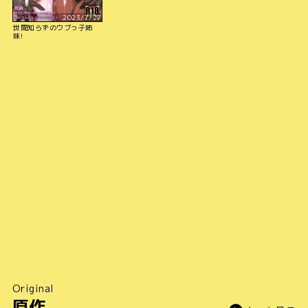
2023/7/27
世間知らずのウブっ子姉
妹!
Original
原作