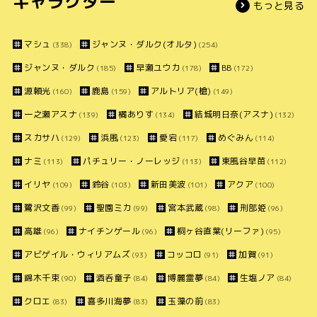
キャラクター
もっと見る
マシュ
ジャンヌ・ダルク(オルタ)
(338)
(254)
ジャンヌ・ダルク
早瀬ユウカ
BB
(185)
(178)
(172)
源頼光
鹿島
アルトリア(槍)
(160)
(159)
(149)
一之瀬アスナ
橘ありす
結城明日奈(アスナ)
(139)
(134)
(132)
スカサハ
浜風
愛宕
めぐみん
(129)
(123)
(117)
(114)
ナミ
パチュリー・ノーレッジ
東風谷早苗
(113)
(113)
(112)
イリヤ
鈴谷
新田美波
アクア
(109)
(103)
(101)
(100)
鷺沢文香
聖園ミカ
宮本武蔵
刑部姫
(99)
(99)
(98)
(96)
高雄
ナイチンゲール
桐ヶ谷直葉(リーファ)
(96)
(96)
(95)
アビゲイル・ウィリアムズ
コッコロ
加賀
(93)
(91)
(91)
錦木千束
酒呑童子
博麗霊夢
生塩ノア
(90)
(84)
(84)
(84)
クロエ
喜多川海夢
玉藻の前
(83)
(83)
(83)