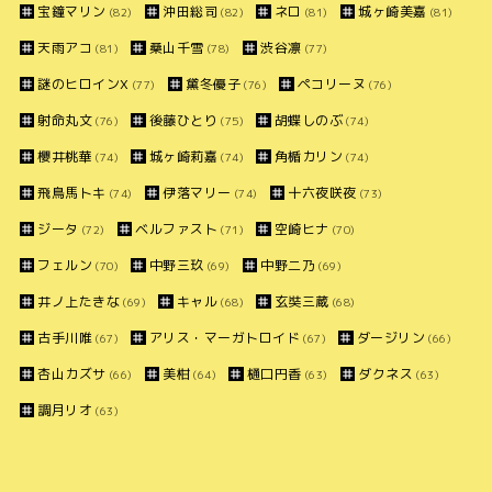
宝鐘マリン
沖田総司
ネロ
城ヶ崎美嘉
(82)
(82)
(81)
(81)
天雨アコ
桑山千雪
渋谷凛
(81)
(78)
(77)
謎のヒロインX
黛冬優子
ペコリーヌ
(77)
(76)
(76)
射命丸文
後藤ひとり
胡蝶しのぶ
(76)
(75)
(74)
櫻井桃華
城ヶ崎莉嘉
角楯カリン
(74)
(74)
(74)
飛鳥馬トキ
伊落マリー
十六夜咲夜
(74)
(74)
(73)
ジータ
ベルファスト
空崎ヒナ
(72)
(71)
(70)
フェルン
中野三玖
中野二乃
(70)
(69)
(69)
井ノ上たきな
キャル
玄奘三蔵
(69)
(68)
(68)
古手川唯
アリス・マーガトロイド
ダージリン
(67)
(67)
(66)
杏山カズサ
美柑
樋口円香
ダクネス
(66)
(64)
(63)
(63)
調月リオ
(63)