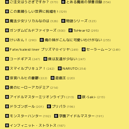
ご注文はうさぎですか？
とある魔術の禁書目録
(373)
(354)
この素晴らしい世界に祝福を!
(329)
魔法少女リリカルなのは
物語シリーズ
(328)
(323)
ガンダムビルドファイターズ
ToHeart2
(300)
(295)
けいおん！
俺の妹がこんなに可愛いわけがない
(290)
(255)
Fate/kaleid liner プリズマ☆イリヤ
セーラームーン
(249)
(249)
コードギアス
僕は友達が少ない
(247)
(247)
スマイルプリキュア！
NARUTO
(242)
(234)
涼宮ハルヒの憂鬱
遊戯王
(222)
(220)
僕のヒーローアカデミア
(214)
アイドルマスターミリオンライブ!
咲-Saki-
(213)
(213)
ドラゴンボール
プリパラ
(201)
(196)
モンスターハンター
学園アイドルマスター
(192)
(191)
インフィニット・ストラトス
(187)