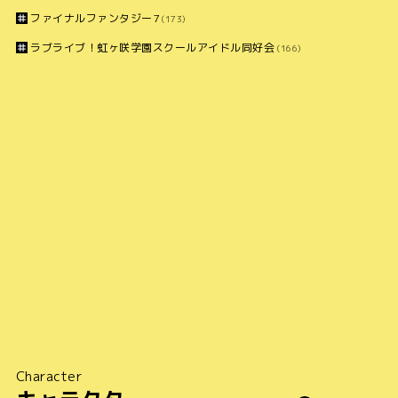
ファイナルファンタジー7
(173)
ラブライブ！虹ヶ咲学園スクールアイドル同好会
(166)
Character