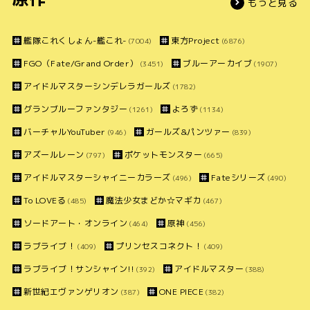
もっと見る
艦隊これくしょん-艦これ-
東方Project
(7004)
(6876)
FGO（Fate/Grand Order）
ブルーアーカイブ
(3451)
(1907)
アイドルマスターシンデレラガールズ
(1782)
グランブルーファンタジー
よろず
(1261)
(1134)
バーチャルYouTuber
ガールズ&パンツァー
(946)
(839)
アズールレーン
ポケットモンスター
(797)
(665)
アイドルマスターシャイニーカラーズ
Fateシリーズ
(496)
(490)
To LOVEる
魔法少女まどか☆マギカ
(485)
(467)
ソードアート・オンライン
原神
(464)
(456)
ラブライブ！
プリンセスコネクト！
(409)
(409)
ラブライブ！サンシャイン!!
アイドルマスター
(392)
(388)
新世紀エヴァンゲリオン
ONE PIECE
(387)
(382)