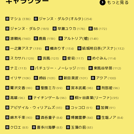
キャラクター
もっと見る
マシュ
ジャンヌ・ダルク(オルタ)
(338)
(254)
ジャンヌ・ダルク
早瀬ユウカ
BB
(185)
(178)
(172)
源頼光
鹿島
アルトリア(槍)
(160)
(159)
(149)
一之瀬アスナ
橘ありす
結城明日奈(アスナ)
(139)
(134)
(132)
スカサハ
浜風
愛宕
めぐみん
(129)
(123)
(117)
(114)
ナミ
パチュリー・ノーレッジ
東風谷早苗
(113)
(113)
(112)
イリヤ
鈴谷
新田美波
アクア
(109)
(103)
(101)
(100)
鷺沢文香
聖園ミカ
宮本武蔵
刑部姫
(99)
(99)
(98)
(96)
高雄
ナイチンゲール
桐ヶ谷直葉(リーファ)
(96)
(96)
(95)
アビゲイル・ウィリアムズ
コッコロ
加賀
(93)
(91)
(91)
錦木千束
酒呑童子
博麗霊夢
生塩ノア
(90)
(84)
(84)
(84)
クロエ
喜多川海夢
玉藻の前
(83)
(83)
(83)