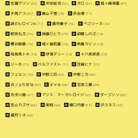
宝鐘マリン
沖田総司
ネロ
城ヶ崎美嘉
(82)
(82)
(81)
(81)
天雨アコ
桑山千雪
渋谷凛
(81)
(78)
(77)
謎のヒロインX
黛冬優子
ペコリーヌ
(77)
(76)
(76)
射命丸文
後藤ひとり
胡蝶しのぶ
(76)
(75)
(74)
櫻井桃華
城ヶ崎莉嘉
角楯カリン
(74)
(74)
(74)
飛鳥馬トキ
伊落マリー
十六夜咲夜
(74)
(74)
(73)
ジータ
ベルファスト
空崎ヒナ
(72)
(71)
(70)
フェルン
中野三玖
中野二乃
(70)
(69)
(69)
井ノ上たきな
キャル
玄奘三蔵
(69)
(68)
(68)
古手川唯
アリス・マーガトロイド
ダージリン
(67)
(67)
(66)
杏山カズサ
美柑
樋口円香
ダクネス
(66)
(64)
(63)
(63)
調月リオ
(63)