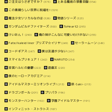
ご注文はうさぎですか？
とある魔術の禁書目録
(373)
(354)
この素晴らしい世界に祝福を!
(329)
魔法少女リリカルなのは
物語シリーズ
(328)
(323)
ガンダムビルドファイターズ
ToHeart2
(300)
(295)
けいおん！
俺の妹がこんなに可愛いわけがない
(290)
(255)
Fate/kaleid liner プリズマ☆イリヤ
セーラームーン
(249)
(249)
コードギアス
僕は友達が少ない
(247)
(247)
スマイルプリキュア！
NARUTO
(242)
(234)
涼宮ハルヒの憂鬱
遊戯王
(222)
(220)
僕のヒーローアカデミア
(214)
アイドルマスターミリオンライブ!
咲-Saki-
(213)
(213)
ドラゴンボール
プリパラ
(201)
(196)
モンスターハンター
学園アイドルマスター
(192)
(191)
インフィニット・ストラトス
(187)