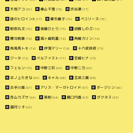
天雨アコ
桑山千雪
渋谷凛
(81)
(78)
(77)
謎のヒロインX
黛冬優子
ペコリーヌ
(77)
(76)
(76)
射命丸文
後藤ひとり
胡蝶しのぶ
(76)
(75)
(74)
櫻井桃華
城ヶ崎莉嘉
角楯カリン
(74)
(74)
(74)
飛鳥馬トキ
伊落マリー
十六夜咲夜
(74)
(74)
(73)
ジータ
ベルファスト
空崎ヒナ
(72)
(71)
(70)
フェルン
中野三玖
中野二乃
(70)
(69)
(69)
井ノ上たきな
キャル
玄奘三蔵
(69)
(68)
(68)
古手川唯
アリス・マーガトロイド
ダージリン
(67)
(67)
(66)
杏山カズサ
美柑
樋口円香
ダクネス
(66)
(64)
(63)
(63)
調月リオ
(63)