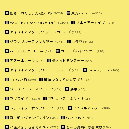
艦隊これくしょん-艦これ-
東方Project
(7004)
(6877)
FGO（Fate/Grand Order）
ブルーアーカイブ
(3451)
(1908)
アイドルマスターシンデレラガールズ
(1782)
グランブルーファンタジー
よろず
(1261)
(1134)
バーチャルYouTuber
ガールズ&パンツァー
(947)
(839)
アズールレーン
ポケットモンスター
(797)
(665)
アイドルマスターシャイニーカラーズ
Fateシリーズ
(496)
(490)
To LOVEる
魔法少女まどか☆マギカ
(485)
(467)
ソードアート・オンライン
原神
(464)
(456)
ラブライブ！
プリンセスコネクト！
(409)
(409)
ラブライブ！サンシャイン!!
アイドルマスター
(392)
(388)
新世紀エヴァンゲリオン
ONE PIECE
(387)
(382)
ご注文はうさぎですか？
とある魔術の禁書目録
(373)
(354)