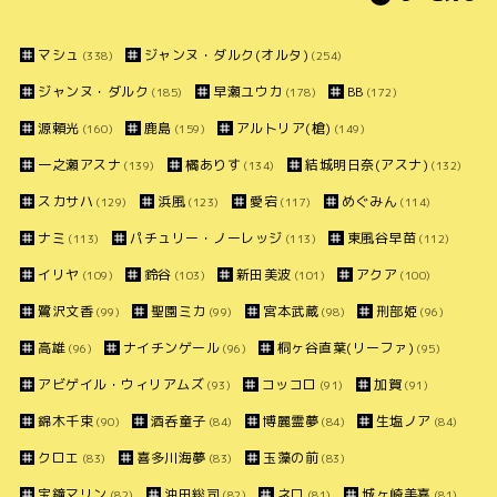
マシュ
ジャンヌ・ダルク(オルタ)
(338)
(254)
ジャンヌ・ダルク
早瀬ユウカ
BB
(185)
(178)
(172)
源頼光
鹿島
アルトリア(槍)
(160)
(159)
(149)
一之瀬アスナ
橘ありす
結城明日奈(アスナ)
(139)
(134)
(132)
スカサハ
浜風
愛宕
めぐみん
(129)
(123)
(117)
(114)
ナミ
パチュリー・ノーレッジ
東風谷早苗
(113)
(113)
(112)
イリヤ
鈴谷
新田美波
アクア
(109)
(103)
(101)
(100)
鷺沢文香
聖園ミカ
宮本武蔵
刑部姫
(99)
(99)
(98)
(96)
高雄
ナイチンゲール
桐ヶ谷直葉(リーファ)
(96)
(96)
(95)
アビゲイル・ウィリアムズ
コッコロ
加賀
(93)
(91)
(91)
錦木千束
酒呑童子
博麗霊夢
生塩ノア
(90)
(84)
(84)
(84)
クロエ
喜多川海夢
玉藻の前
(83)
(83)
(83)
宝鐘マリン
沖田総司
ネロ
城ヶ崎美嘉
(82)
(82)
(81)
(81)