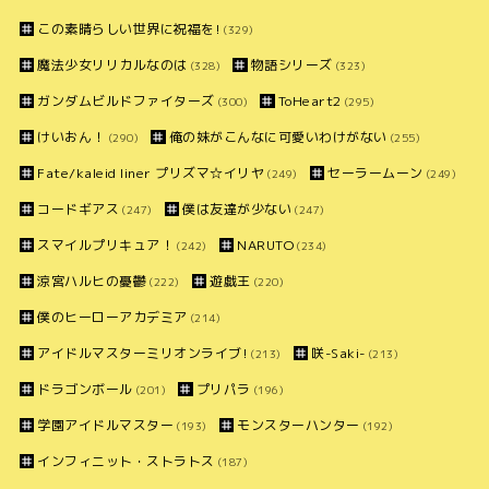
この素晴らしい世界に祝福を!
(329)
魔法少女リリカルなのは
物語シリーズ
(328)
(323)
ガンダムビルドファイターズ
ToHeart2
(300)
(295)
けいおん！
俺の妹がこんなに可愛いわけがない
(290)
(255)
Fate/kaleid liner プリズマ☆イリヤ
セーラームーン
(249)
(249)
コードギアス
僕は友達が少ない
(247)
(247)
スマイルプリキュア！
NARUTO
(242)
(234)
涼宮ハルヒの憂鬱
遊戯王
(222)
(220)
僕のヒーローアカデミア
(214)
アイドルマスターミリオンライブ!
咲-Saki-
(213)
(213)
ドラゴンボール
プリパラ
(201)
(196)
学園アイドルマスター
モンスターハンター
(193)
(192)
インフィニット・ストラトス
(187)