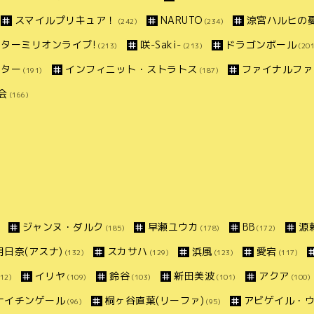
スマイルプリキュア！
NARUTO
涼宮ハルヒの
(242)
(234)
ターミリオンライブ!
咲-Saki-
ドラゴンボール
(213)
(213)
(201
スター
インフィニット・ストラトス
ファイナルファ
(191)
(187)
会
(166)
ジャンヌ・ダルク
早瀬ユウカ
BB
源
(185)
(178)
(172)
明日奈(アスナ)
スカサハ
浜風
愛宕
(132)
(129)
(123)
(117)
イリヤ
鈴谷
新田美波
アクア
12)
(109)
(103)
(101)
(100)
ナイチンゲール
桐ヶ谷直葉(リーファ)
アビゲイル・
(96)
(95)