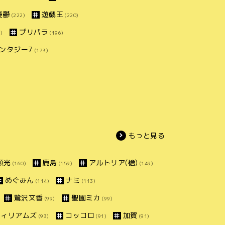
憂鬱
遊戯王
(222)
(220)
プリパラ
)
(196)
ンタジー7
(173)
もっと見る
頼光
鹿島
アルトリア(槍)
(160)
(159)
(149)
めぐみん
ナミ
(114)
(113)
鷺沢文香
聖園ミカ
(99)
(99)
ウィリアムズ
コッコロ
加賀
(93)
(91)
(91)