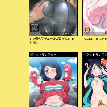
2026/5/25
オレ様のマチエールがロイにNTR
POCKET BITCH 
された!
ポケットモンスター
ポケットモンス