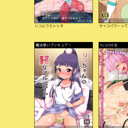
2024/3/8
リコとウミトリオ
サイコパワーって
魔法使いプリキュア！
To LOVEる