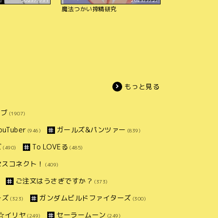
2023/7/31
2023/7/27
魔法つかい搾精研究
もっと見る
イブ
(1907)
uTuber
ガールズ&パンツァー
(946)
(839)
ズ
To LOVEる
(490)
(485)
セスコネクト！
(409)
ご注文はうさぎですか？
(373)
ーズ
ガンダムビルドファイターズ
(323)
(300)
ズマ☆イリヤ
セーラームーン
(249)
(249)