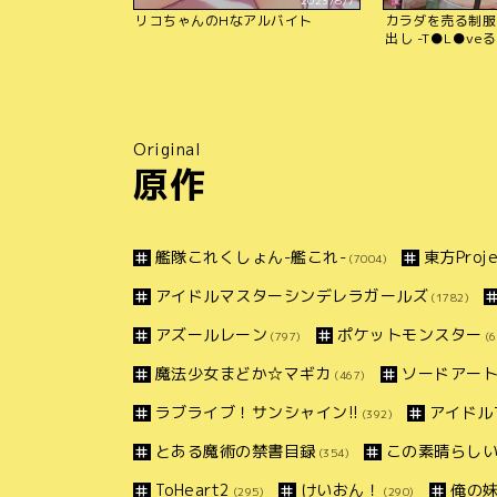
2023/8/7
リコちゃんのHなアルバイト
カラダを売る制服
出し -T●L●veる
Original
原作
艦隊これくしょん-艦これ-
東方Proje
(7004)
アイドルマスターシンデレラガールズ
(1782)
アズールレーン
ポケットモンスター
(797)
(6
魔法少女まどか☆マギカ
ソードアー
(467)
ラブライブ！サンシャイン!!
アイドル
(392)
とある魔術の禁書目録
この素晴らしい
(354)
ToHeart2
けいおん！
俺の
(295)
(290)