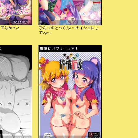
2023/8/11
2023/8/8
んてなかった
ひみつのとっくん!～ナイショにし
てね～
ス
魔法使いプリキュア！