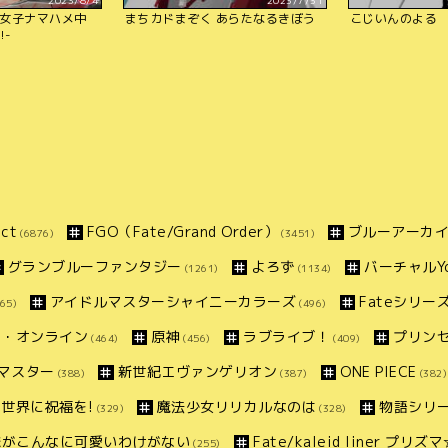
2023/8/4
2023/7/31
女子ナマハメ中
まちカドまぞく あらたなるきぼう
こじいんのよる
!-
ct
FGO（Fate/Grand Order）
ブルーアーカ
(6876)
(3451)
グランブルーファンタジー
よろず
バーチャルYo
(1261)
(1134)
アイドルマスターシャイニーカラーズ
Fateシリー
65)
(496)
ト・オンライン
原神
ラブライブ！
プリン
(464)
(456)
(409)
マスター
新世紀エヴァンゲリオン
ONE PIECE
(388)
(387)
(382)
世界に祝福を!
魔法少女リリカルなのは
物語シリ
(329)
(328)
妹がこんなに可愛いわけがない
Fate/kaleid liner プリ
(255)