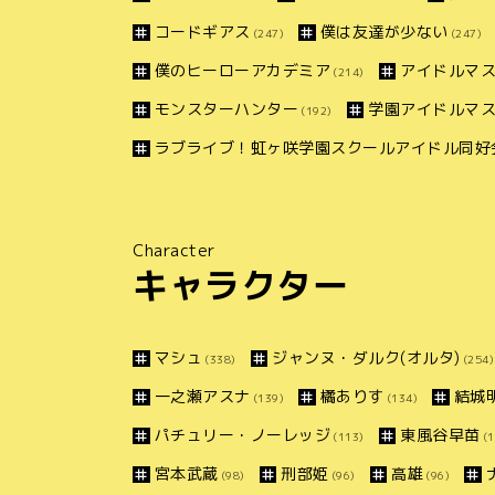
コードギアス
僕は友達が少ない
(247)
(247)
僕のヒーローアカデミア
アイドルマス
(214)
モンスターハンター
学園アイドルマ
(192)
ラブライブ！虹ヶ咲学園スクールアイドル同好
Character
キャラクター
マシュ
ジャンヌ・ダルク(オルタ)
(338)
(254)
一之瀬アスナ
橘ありす
結城
(139)
(134)
パチュリー・ノーレッジ
東風谷早苗
(113)
(1
宮本武蔵
刑部姫
高雄
(98)
(96)
(96)