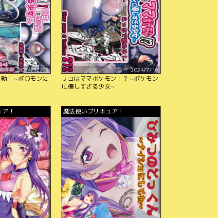
2024/12/19
2024/7/16
活動！∼ポ〇モンに
リコはママポケモン！？∼ポケモン
に優しすぎる少女∼
ュア！
魔法使いプリキュア！