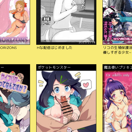
2025/4/19
2025/2/14
HORIZONS
Hな配信はじめました
リコの生殖保護
優しすぎる少女∼
ター
ポケットモンスター
魔法使いプリキ