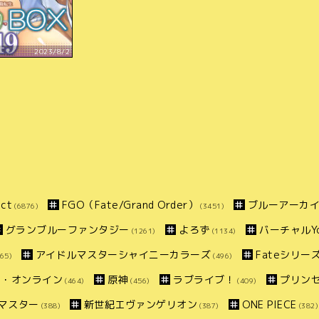
2023/8/2
ct
FGO（Fate/Grand Order）
ブルーアーカ
(6876)
(3451)
グランブルーファンタジー
よろず
バーチャルYo
(1261)
(1134)
アイドルマスターシャイニーカラーズ
Fateシリー
65)
(496)
ト・オンライン
原神
ラブライブ！
プリン
(464)
(456)
(409)
マスター
新世紀エヴァンゲリオン
ONE PIECE
(388)
(387)
(382)