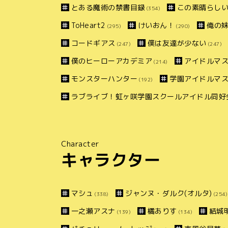
とある魔術の禁書目録
この素晴らしい
(354)
ToHeart2
けいおん！
俺の
(295)
(290)
コードギアス
僕は友達が少ない
(247)
(247)
僕のヒーローアカデミア
アイドルマス
(214)
モンスターハンター
学園アイドルマ
(192)
ラブライブ！虹ヶ咲学園スクールアイドル同好
Character
キャラクター
マシュ
ジャンヌ・ダルク(オルタ)
(338)
(254)
一之瀬アスナ
橘ありす
結城
(139)
(134)