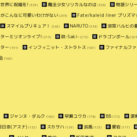
世界に祝福を!
魔法少女リリカルなのは
物語シリ
(329)
(328)
妹がこんなに可愛いわけがない
Fate/kaleid liner プリ
(255)
スマイルプリキュア！
NARUTO
涼宮ハルヒの
(242)
(234)
ターミリオンライブ!
咲-Saki-
ドラゴンボール
(213)
(213)
(201
スター
インフィニット・ストラトス
ファイナルファ
(191)
(187)
会
(166)
ジャンヌ・ダルク
早瀬ユウカ
BB
源
(185)
(178)
(172)
明日奈(アスナ)
スカサハ
浜風
愛宕
(132)
(129)
(123)
(117)