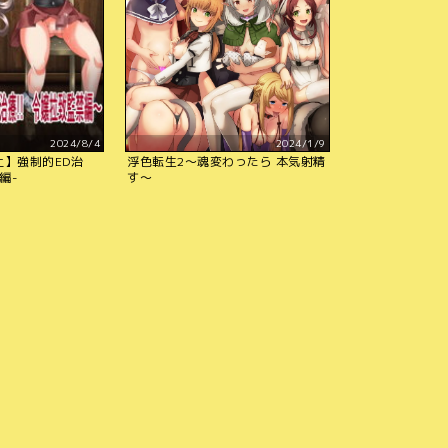
2024/8/4
2024/1/9
止】強制的ED治
浮色転生2～魂変わったら 本気射精
編-
す～