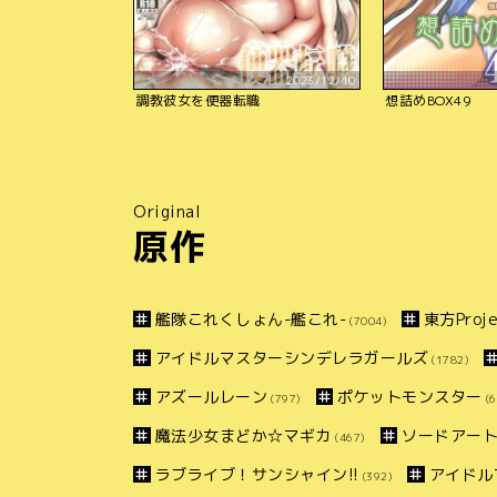
2023/12/10
調教彼女を便器転職
想詰めBOX49
Original
原作
艦隊これくしょん-艦これ-
東方Proje
(7004)
アイドルマスターシンデレラガールズ
(1782)
アズールレーン
ポケットモンスター
(797)
(6
魔法少女まどか☆マギカ
ソードアー
(467)
ラブライブ！サンシャイン!!
アイドル
(392)