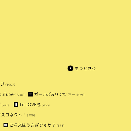
もっと見る
イブ
(1907)
uTuber
ガールズ&パンツァー
(946)
(839)
ズ
To LOVEる
(490)
(485)
セスコネクト！
(409)
ご注文はうさぎですか？
(373)