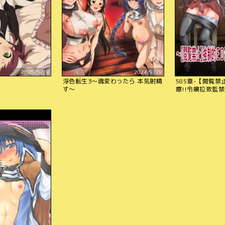
2025/5/19
2024/9/29
浮色転生3～魂変わったら 本気射精
585章-【閲覧禁
す～
療!!令嬢拉致監禁