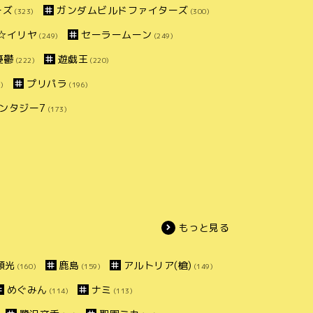
ーズ
ガンダムビルドファイターズ
(323)
(300)
ズマ☆イリヤ
セーラームーン
(249)
(249)
憂鬱
遊戯王
(222)
(220)
プリパラ
)
(196)
ンタジー7
(173)
もっと見る
頼光
鹿島
アルトリア(槍)
(160)
(159)
(149)
めぐみん
ナミ
(114)
(113)