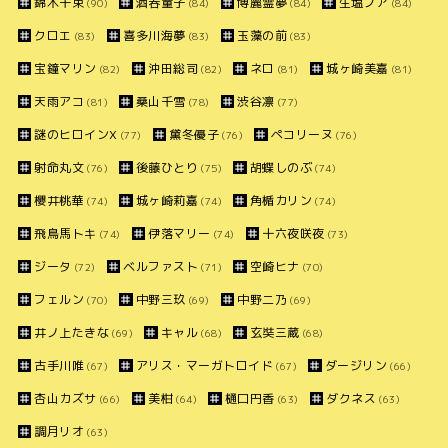
錦木千束
酒呑童子
博麗霊夢
生塩ノア
(90)
(84)
(84)
(84)
クロエ
喜多川海夢
玉藻の前
(83)
(83)
(83)
宝鐘マリン
沖田総司
ネロ
城ヶ崎美嘉
(82)
(82)
(81)
(81)
天雨アコ
桑山千雪
渋谷凛
(81)
(78)
(77)
謎のヒロインX
黛冬優子
ペコリーヌ
(77)
(76)
(76)
射命丸文
後藤ひとり
胡蝶しのぶ
(76)
(75)
(74)
櫻井桃華
城ヶ崎莉嘉
角楯カリン
(74)
(74)
(74)
飛鳥馬トキ
伊落マリー
十六夜咲夜
(74)
(74)
(73)
ジータ
ベルファスト
空崎ヒナ
(72)
(71)
(70)
フェルン
中野三玖
中野二乃
(70)
(69)
(69)
井ノ上たきな
キャル
玄奘三蔵
(69)
(68)
(68)
古手川唯
アリス・マーガトロイド
ダージリン
(67)
(67)
(66)
杏山カズサ
美柑
樋口円香
ダクネス
(66)
(64)
(63)
(63)
調月リオ
(63)