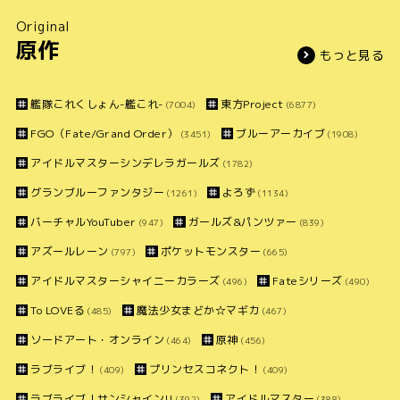
Original
原作
もっと見る
艦隊これくしょん-艦これ-
東方Project
(7004)
(6877)
FGO（Fate/Grand Order）
ブルーアーカイブ
(3451)
(1908)
アイドルマスターシンデレラガールズ
(1782)
グランブルーファンタジー
よろず
(1261)
(1134)
バーチャルYouTuber
ガールズ&パンツァー
(947)
(839)
アズールレーン
ポケットモンスター
(797)
(665)
アイドルマスターシャイニーカラーズ
Fateシリーズ
(496)
(490)
To LOVEる
魔法少女まどか☆マギカ
(485)
(467)
ソードアート・オンライン
原神
(464)
(456)
ラブライブ！
プリンセスコネクト！
(409)
(409)
ラブライブ！サンシャイン!!
アイドルマスター
(392)
(388)