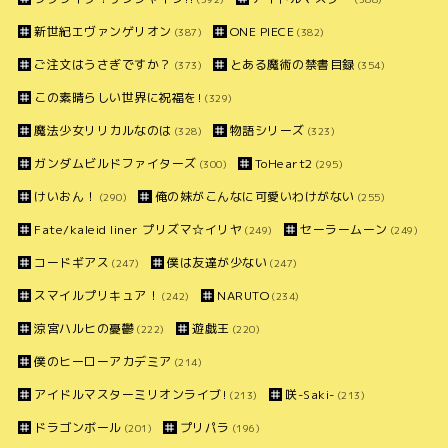
新世紀エヴァンゲリオン
ONE PIECE
(387)
(382)
ご注文はうさぎですか？
とある魔術の禁書目録
(373)
(354)
この素晴らしい世界に祝福を!
(329)
魔法少女リリカルなのは
物語シリーズ
(328)
(323)
ガンダムビルドファイターズ
ToHeart2
(300)
(295)
けいおん！
俺の妹がこんなに可愛いわけがない
(290)
(255)
Fate/kaleid liner プリズマ☆イリヤ
セーラームーン
(249)
(249)
コードギアス
僕は友達が少ない
(247)
(247)
スマイルプリキュア！
NARUTO
(242)
(234)
涼宮ハルヒの憂鬱
遊戯王
(222)
(220)
僕のヒーローアカデミア
(214)
アイドルマスターミリオンライブ!
咲-Saki-
(213)
(213)
ドラゴンボール
プリパラ
(201)
(196)