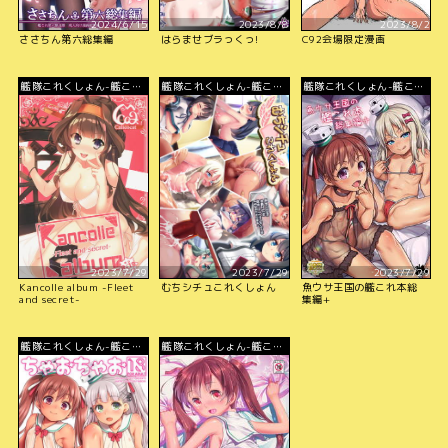
2024/6/15
2023/8/8
2023/8/2
ささちん第六総集編
はらませブラっくっ!
C92会場限定漫画
艦隊これくしょん-艦こ
艦隊これくしょん-艦こ
艦隊これくしょん-艦こ
れ-
れ-
れ-
2023/7/29
2023/7/29
2023/7/29
Kancolle album -Fleet
むちシチュこれくしょん
魚ウサ王国の艦これ本総
and secret-
集編+
艦隊これくしょん-艦こ
艦隊これくしょん-艦こ
れ-
れ-