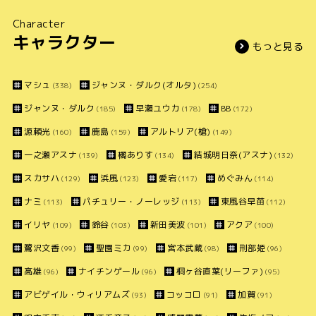
Character
キャラクター
もっと見る
マシュ
ジャンヌ・ダルク(オルタ)
(338)
(254)
ジャンヌ・ダルク
早瀬ユウカ
BB
(185)
(178)
(172)
源頼光
鹿島
アルトリア(槍)
(160)
(159)
(149)
一之瀬アスナ
橘ありす
結城明日奈(アスナ)
(139)
(134)
(132)
スカサハ
浜風
愛宕
めぐみん
(129)
(123)
(117)
(114)
ナミ
パチュリー・ノーレッジ
東風谷早苗
(113)
(113)
(112)
イリヤ
鈴谷
新田美波
アクア
(109)
(103)
(101)
(100)
鷺沢文香
聖園ミカ
宮本武蔵
刑部姫
(99)
(99)
(98)
(96)
高雄
ナイチンゲール
桐ヶ谷直葉(リーファ)
(96)
(96)
(95)
アビゲイル・ウィリアムズ
コッコロ
加賀
(93)
(91)
(91)