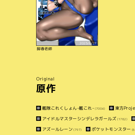
2025/6/27
脚春老師
Original
原作
艦隊これくしょん-艦これ-
東方Proje
(7004)
アイドルマスターシンデレラガールズ
(1782)
アズールレーン
ポケットモンスター
(797)
(6