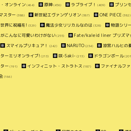
ト・オンライン
原神
ラブライブ！
プリン
(464)
(456)
(409)
マスター
新世紀エヴァンゲリオン
ONE PIECE
(388)
(387)
(382)
世界に祝福を!
魔法少女リリカルなのは
物語シリ
(329)
(328)
妹がこんなに可愛いわけがない
Fate/kaleid liner プリ
(255)
スマイルプリキュア！
NARUTO
涼宮ハルヒの
(242)
(234)
ターミリオンライブ!
咲-Saki-
ドラゴンボール
(213)
(213)
(201
スター
インフィニット・ストラトス
ファイナルファ
(191)
(187)
会
(166)