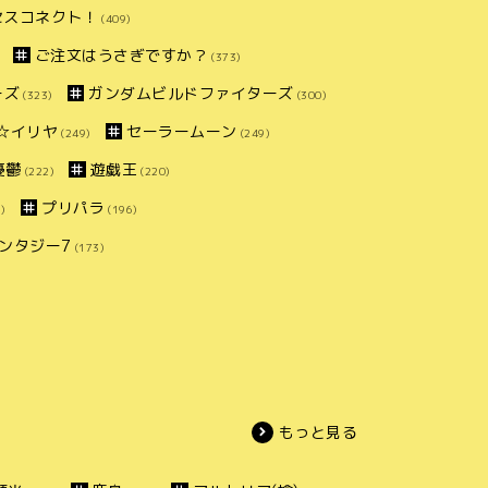
セスコネクト！
(409)
ご注文はうさぎですか？
(373)
ーズ
ガンダムビルドファイターズ
(323)
(300)
ズマ☆イリヤ
セーラームーン
(249)
(249)
憂鬱
遊戯王
(222)
(220)
プリパラ
)
(196)
ンタジー7
(173)
もっと見る