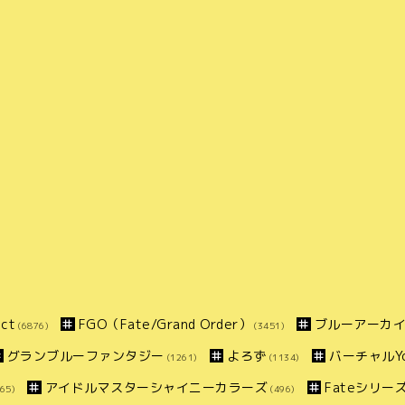
ct
FGO（Fate/Grand Order）
ブルーアーカ
(6876)
(3451)
グランブルーファンタジー
よろず
バーチャルYo
(1261)
(1134)
アイドルマスターシャイニーカラーズ
Fateシリー
65)
(496)