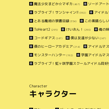
魔法少女まどか☆マギカ
ソードアー
(467)
ラブライブ！サンシャイン!!
アイドル
(392)
とある魔術の禁書目録
この素晴らしい
(354)
ToHeart2
けいおん！
俺の
(295)
(290)
コードギアス
僕は友達が少ない
(247)
(247)
僕のヒーローアカデミア
アイドルマス
(214)
モンスターハンター
学園アイドルマ
(192)
ラブライブ！虹ヶ咲学園スクールアイドル同好
Character
キャラクター