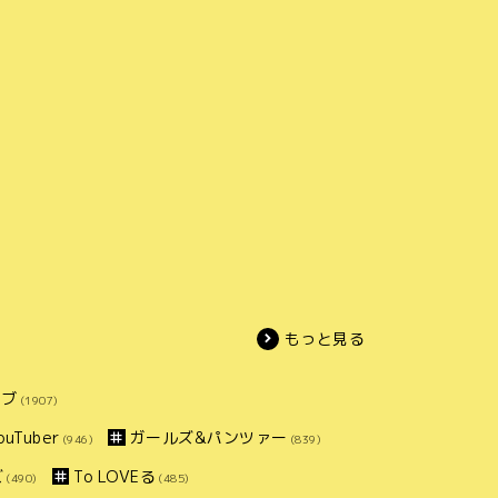
もっと見る
イブ
(1907)
uTuber
ガールズ&パンツァー
(946)
(839)
ズ
To LOVEる
(490)
(485)