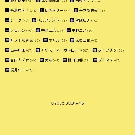
櫻井桃華
城ヶ崎莉嘉
角楯カリン
(74)
(74)
(74)
飛鳥馬トキ
伊落マリー
十六夜咲夜
(74)
(74)
(73)
ジータ
ベルファスト
空崎ヒナ
(72)
(71)
(70)
フェルン
中野三玖
中野二乃
(70)
(69)
(69)
井ノ上たきな
キャル
玄奘三蔵
(69)
(68)
(68)
古手川唯
アリス・マーガトロイド
ダージリン
(67)
(67)
(66)
杏山カズサ
美柑
樋口円香
ダクネス
(66)
(64)
(63)
(63)
調月リオ
(63)
©2026
BOOK+18