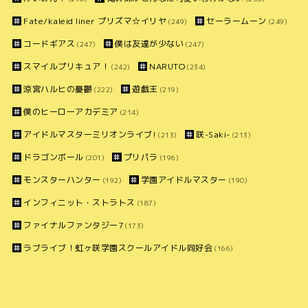
Fate/kaleid liner プリズマ☆イリヤ
セーラームーン
(249)
(249)
コードギアス
僕は友達が少ない
(247)
(247)
スマイルプリキュア！
NARUTO
(242)
(234)
涼宮ハルヒの憂鬱
遊戯王
(222)
(219)
僕のヒーローアカデミア
(214)
アイドルマスターミリオンライブ!
咲-Saki-
(213)
(213)
ドラゴンボール
プリパラ
(201)
(196)
モンスターハンター
学園アイドルマスター
(192)
(190)
インフィニット・ストラトス
(187)
ファイナルファンタジー7
(173)
ラブライブ！虹ヶ咲学園スクールアイドル同好会
(166)