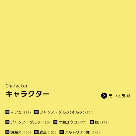
Character
キャラクター
もっと見る
マシュ
ジャンヌ・ダルク(オルタ)
(338)
(254)
ジャンヌ・ダルク
早瀬ユウカ
BB
(185)
(177)
(172)
源頼光
鹿島
アルトリア(槍)
(160)
(159)
(149)