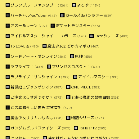
グランブルーファンタジー
よろず
(1261)
(1134)
バーチャルYouTuber
ガールズ&パンツァー
(945)
(839)
アズールレーン
ポケットモンスター
(797)
(665)
アイドルマスターシャイニーカラーズ
Fateシリーズ
(496)
(490)
To LOVEる
魔法少女まどか☆マギカ
(485)
(467)
ソードアート・オンライン
原神
(464)
(456)
ラブライブ！
プリンセスコネクト！
(409)
(409)
ラブライブ！サンシャイン!!
アイドルマスター
(392)
(388)
新世紀エヴァンゲリオン
ONE PIECE
(387)
(382)
ご注文はうさぎですか？
とある魔術の禁書目録
(373)
(354)
この素晴らしい世界に祝福を!
(329)
魔法少女リリカルなのは
物語シリーズ
(328)
(323)
ガンダムビルドファイターズ
ToHeart2
(300)
(295)
けいおん！
俺の妹がこんなに可愛いわけがない
(290)
(255)