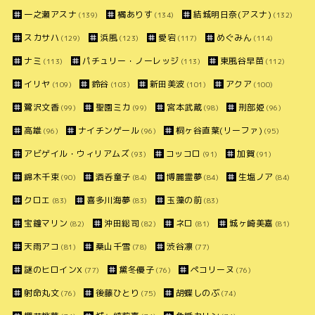
一之瀬アスナ
橘ありす
結城明日奈(アスナ)
(139)
(134)
(132)
スカサハ
浜風
愛宕
めぐみん
(129)
(123)
(117)
(114)
ナミ
パチュリー・ノーレッジ
東風谷早苗
(113)
(113)
(112)
イリヤ
鈴谷
新田美波
アクア
(109)
(103)
(101)
(100)
鷺沢文香
聖園ミカ
宮本武蔵
刑部姫
(99)
(99)
(98)
(96)
高雄
ナイチンゲール
桐ヶ谷直葉(リーファ)
(96)
(96)
(95)
アビゲイル・ウィリアムズ
コッコロ
加賀
(93)
(91)
(91)
錦木千束
酒呑童子
博麗霊夢
生塩ノア
(90)
(84)
(84)
(84)
クロエ
喜多川海夢
玉藻の前
(83)
(83)
(83)
宝鐘マリン
沖田総司
ネロ
城ヶ崎美嘉
(82)
(82)
(81)
(81)
天雨アコ
桑山千雪
渋谷凛
(81)
(78)
(77)
謎のヒロインX
黛冬優子
ペコリーヌ
(77)
(76)
(76)
射命丸文
後藤ひとり
胡蝶しのぶ
(76)
(75)
(74)