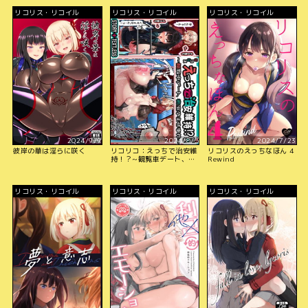
リコリス・リコイル
リコリス・リコイル
リコリス・リコイル
2024/9/9
2024/8/5
2024/7/23
彼岸の華は淫らに咲く
リコリコ：えっちで治安維
リコリスのえっちなほん 4
持！？~観覧車デート、密
Rewind
室孕ませ事件~
リコリス・リコイル
リコリス・リコイル
リコリス・リコイル