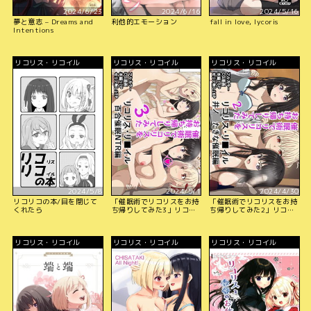
2024/6/23
2024/6/16
2024/5/16
夢と意志 – Dreams and
利他的エモーション
fall in love, lycoris
Intentions
リコリス・リコイル
リコリス・リコイル
リコリス・リコイル
2024/5/8
2024/5/1
2024/4/30
リコリコの本/目を閉じて
「催眠術でリコリスをお持
「催眠術でリコリスをお持
くれたら
ち帰りしてみた3」リコリ
ち帰りしてみた2」リコリ
ス・リ■イル、百合催眠
ス・リ■イル、井●たきな
NTR編
催眠編!
リコリス・リコイル
リコリス・リコイル
リコリス・リコイル