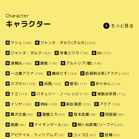
Character
キャラクター
もっと見る
マシュ
ジャンヌ・ダルク(オルタ)
(338)
(254)
ジャンヌ・ダルク
早瀬ユウカ
BB
(185)
(178)
(172)
源頼光
鹿島
アルトリア(槍)
(160)
(159)
(149)
一之瀬アスナ
橘ありす
結城明日奈(アスナ)
(139)
(134)
(132)
スカサハ
浜風
愛宕
めぐみん
(129)
(123)
(117)
(114)
ナミ
パチュリー・ノーレッジ
東風谷早苗
(113)
(113)
(112)
イリヤ
鈴谷
新田美波
アクア
(109)
(103)
(101)
(100)
鷺沢文香
聖園ミカ
宮本武蔵
刑部姫
(99)
(99)
(98)
(96)
高雄
ナイチンゲール
桐ヶ谷直葉(リーファ)
(96)
(96)
(95)
アビゲイル・ウィリアムズ
コッコロ
加賀
(93)
(91)
(91)