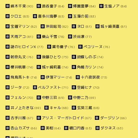
錦木千束
酒呑童子
博麗霊夢
生塩ノア
(90)
(84)
(84)
(84)
クロエ
喜多川海夢
玉藻の前
(83)
(83)
(83)
宝鐘マリン
沖田総司
ネロ
城ヶ崎美嘉
(82)
(82)
(81)
(81)
天雨アコ
桑山千雪
渋谷凛
(81)
(78)
(77)
謎のヒロインX
黛冬優子
ペコリーヌ
(77)
(76)
(76)
射命丸文
後藤ひとり
胡蝶しのぶ
(76)
(75)
(74)
櫻井桃華
城ヶ崎莉嘉
角楯カリン
(74)
(74)
(74)
飛鳥馬トキ
伊落マリー
十六夜咲夜
(74)
(74)
(73)
ジータ
ベルファスト
空崎ヒナ
(72)
(71)
(70)
フェルン
中野三玖
中野二乃
(70)
(69)
(69)
井ノ上たきな
キャル
玄奘三蔵
(69)
(68)
(68)
古手川唯
アリス・マーガトロイド
ダージリン
(67)
(67)
(66)
杏山カズサ
美柑
樋口円香
ダクネス
(66)
(64)
(63)
(63)