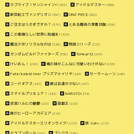
ラブライブ！サンシャイン!!
アイドルマスター
(392)
(388)
新世紀エヴァンゲリオン
ONE PIECE
(387)
(382)
ご注文はうさぎですか？
とある魔術の禁書目録
(373)
(354)
この素晴らしい世界に祝福を!
(329)
魔法少女リリカルなのは
物語シリーズ
(328)
(323)
ガンダムビルドファイターズ
ToHeart2
(300)
(295)
けいおん！
俺の妹がこんなに可愛いわけがない
(290)
(255)
Fate/kaleid liner プリズマ☆イリヤ
セーラームーン
(249)
(249)
コードギアス
僕は友達が少ない
(247)
(247)
スマイルプリキュア！
NARUTO
(242)
(234)
涼宮ハルヒの憂鬱
遊戯王
(222)
(220)
僕のヒーローアカデミア
(214)
アイドルマスターミリオンライブ!
咲-Saki-
(213)
(213)
ドラゴンボール
プリパラ
(201)
(196)