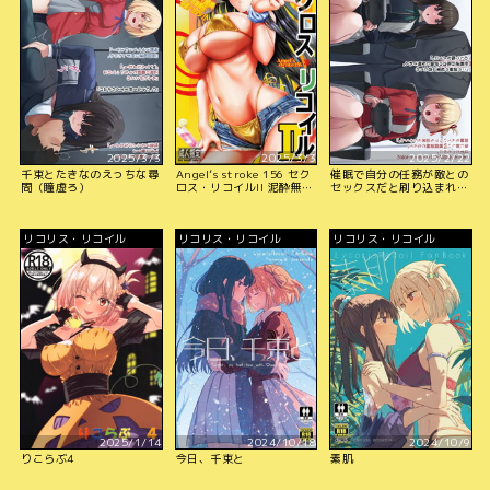
2025/3/3
2025/3/3
2025/2/22
千束とたきなのえっちな尋
Angel’s stroke 156 セク
催眠で自分の任務が敵との
問（瞳虚ろ）
ロス・リコイルII 泥酔無抵
セックスだと刷り込まれる
抗JK危険日ナマ膣奥チャ
千束とたきな（虚ろな瞳
ラ男無責任快楽ナカダシ!!
版）
リコリス・リコイル
リコリス・リコイル
リコリス・リコイル
2025/1/14
2024/10/18
2024/10/9
りこらぶ4
今日、千束と
素肌