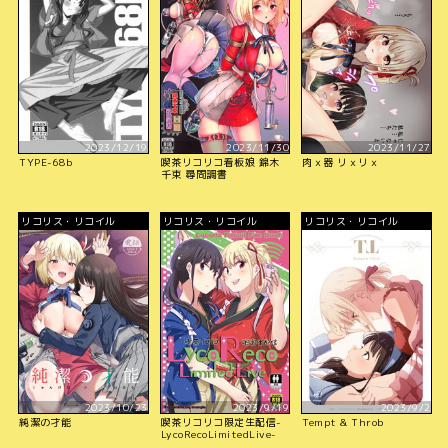
2023/12/19
2023/11/30
2023/11/27
TYPE-68b
喫茶リコリコ看板娘 錦木
肉ｘ器 リｘリｘ
千束 尋問調書
リコリス・リコイル
リコリス・リコイル
リコリス・リコイル
2023/10/23
2023/9/19
2023/9/2
純潔の才能
喫茶リコリコ限定生配信-
Tempt & Throb
LycoRecoLimitedLive-