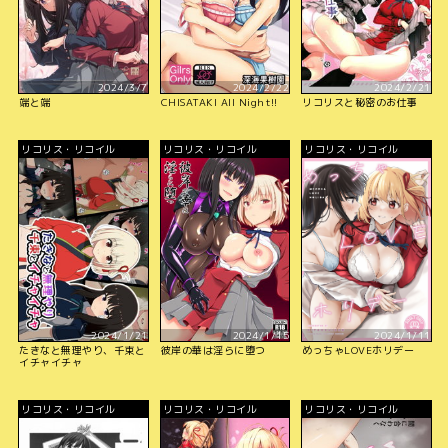
2024/3/7
2024/2/22
2024/2/21
端と端
CHISATAKI All Night!!
リコリスと秘密のお仕事
リコリス・リコイル
リコリス・リコイル
リコリス・リコイル
2024/1/21
2024/1/15
2024/1/11
たきなと無理やり、千束と
彼岸の華は淫らに堕つ
めっちゃLOVEホリデー
イチャイチャ
リコリス・リコイル
リコリス・リコイル
リコリス・リコイル