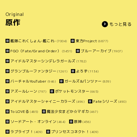
Original
原作
もっと見る
艦隊これくしょん-艦これ-
東方Project
(7004)
(6877)
FGO（Fate/Grand Order）
ブルーアーカイブ
(3451)
(1907)
アイドルマスターシンデレラガールズ
(1782)
グランブルーファンタジー
よろず
(1261)
(1134)
バーチャルYouTuber
ガールズ&パンツァー
(946)
(839)
アズールレーン
ポケットモンスター
(797)
(665)
アイドルマスターシャイニーカラーズ
Fateシリーズ
(496)
(490)
To LOVEる
魔法少女まどか☆マギカ
(485)
(467)
ソードアート・オンライン
原神
(464)
(456)
ラブライブ！
プリンセスコネクト！
(409)
(409)