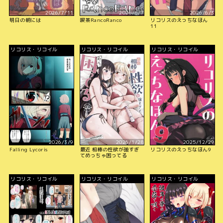
2026/7/11
2026/6/7
2026/6/3
明日の朝には
喫茶RancoRanco
リコリスのえっちなほん
11
リコリス・リコイル
リコリス・リコイル
リコリス・リコイル
2026/3/9
2026/1/28
2025/12/29
Falling Lycoris
最近 相棒の性欲が強すぎ
リコリスのえっちなほん9
てめっちゃ困ってる
リコリス・リコイル
リコリス・リコイル
リコリス・リコイル