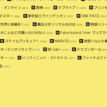
ト・オンライン
原神
ラブライブ！
プリン
(464)
(456)
(409)
マスター
新世紀エヴァンゲリオン
ONE PIECE
(388)
(387)
(382)
世界に祝福を!
魔法少女リリカルなのは
物語シリ
(329)
(328)
妹がこんなに可愛いわけがない
Fate/kaleid liner プリ
(255)
スマイルプリキュア！
NARUTO
涼宮ハルヒの
(242)
(234)
ターミリオンライブ!
咲-Saki-
ドラゴンボール
(213)
(213)
(201
スター
インフィニット・ストラトス
ファイナルファ
(190)
(187)
会
(166)