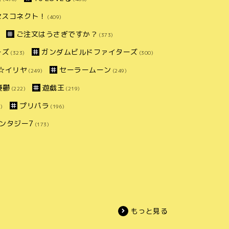
セスコネクト！
(409)
ご注文はうさぎですか？
(373)
ーズ
ガンダムビルドファイターズ
(323)
(300)
ズマ☆イリヤ
セーラームーン
(249)
(249)
憂鬱
遊戯王
(222)
(219)
プリパラ
)
(196)
ンタジー7
(173)
もっと見る