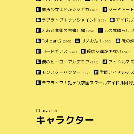
魔法少女まどか☆マギカ
ソードアー
(467)
ラブライブ！サンシャイン!!
アイドル
(392)
とある魔術の禁書目録
この素晴らしい
(354)
ToHeart2
けいおん！
俺の
(295)
(290)
コードギアス
僕は友達が少ない
(247)
(247)
僕のヒーローアカデミア
アイドルマス
(214)
モンスターハンター
学園アイドルマ
(192)
ラブライブ！虹ヶ咲学園スクールアイドル同好
Character
キャラクター