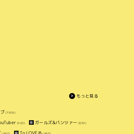
もっと見る
イブ
(1906)
uTuber
ガールズ&パンツァー
(945)
(839)
ズ
To LOVEる
(490)
(485)