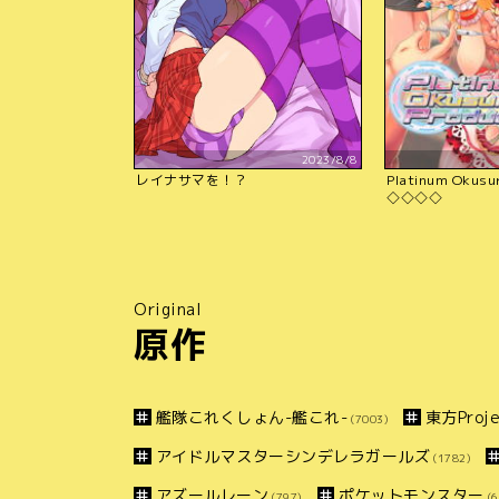
2023/8/8
レイナサマを！？
Platinum Okusur
◇◇◇◇
Original
原作
艦隊これくしょん-艦これ-
東方Proje
(7003)
アイドルマスターシンデレラガールズ
(1782)
アズールレーン
ポケットモンスター
(797)
(6