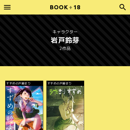
BOOK
+
18
キャラクター
岩戸鈴芽
2作品
すずめの戸締まり
すずめの戸締まり