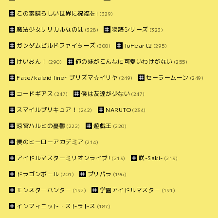
この素晴らしい世界に祝福を!
(329)
魔法少女リリカルなのは
物語シリーズ
(328)
(323)
ガンダムビルドファイターズ
ToHeart2
(300)
(295)
けいおん！
俺の妹がこんなに可愛いわけがない
(290)
(255)
Fate/kaleid liner プリズマ☆イリヤ
セーラームーン
(249)
(249)
コードギアス
僕は友達が少ない
(247)
(247)
スマイルプリキュア！
NARUTO
(242)
(234)
涼宮ハルヒの憂鬱
遊戯王
(222)
(220)
僕のヒーローアカデミア
(214)
アイドルマスターミリオンライブ!
咲-Saki-
(213)
(213)
ドラゴンボール
プリパラ
(201)
(196)
モンスターハンター
学園アイドルマスター
(192)
(191)
インフィニット・ストラトス
(187)