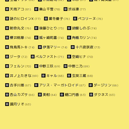
天雨アコ
桑山千雪
渋谷凛
(81)
(78)
(77)
謎のヒロインX
黛冬優子
ペコリーヌ
(77)
(76)
(76)
射命丸文
後藤ひとり
胡蝶しのぶ
(76)
(75)
(74)
櫻井桃華
城ヶ崎莉嘉
角楯カリン
(74)
(74)
(74)
飛鳥馬トキ
伊落マリー
十六夜咲夜
(74)
(74)
(73)
ジータ
ベルファスト
空崎ヒナ
(72)
(71)
(70)
フェルン
中野三玖
中野二乃
(70)
(69)
(69)
井ノ上たきな
キャル
玄奘三蔵
(69)
(68)
(68)
古手川唯
アリス・マーガトロイド
ダージリン
(67)
(67)
(66)
杏山カズサ
美柑
樋口円香
ダクネス
(66)
(64)
(63)
(63)
調月リオ
(63)