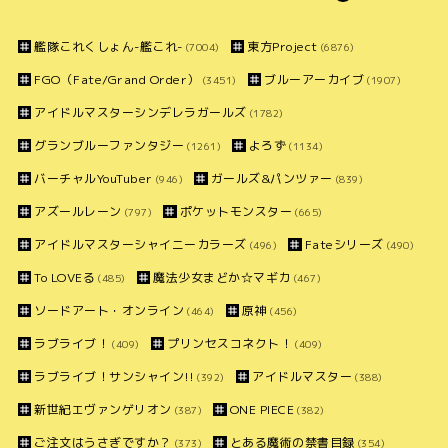
艦隊これくしょん-艦これ-
東方Project
(7004)
(6876)
FGO（Fate/Grand Order）
ブルーアーカイブ
(3451)
(1907)
アイドルマスターシンデレラガールズ
(1782)
グランブルーファンタジー
よろず
(1261)
(1134)
バーチャルYouTuber
ガールズ&パンツァー
(946)
(839)
アズールレーン
ポケットモンスター
(797)
(665)
アイドルマスターシャイニーカラーズ
Fateシリーズ
(496)
(490)
To LOVEる
魔法少女まどか☆マギカ
(485)
(467)
ソードアート・オンライン
原神
(464)
(456)
ラブライブ！
プリンセスコネクト！
(409)
(409)
ラブライブ！サンシャイン!!
アイドルマスター
(392)
(388)
新世紀エヴァンゲリオン
ONE PIECE
(387)
(382)
ご注文はうさぎですか？
とある魔術の禁書目録
(373)
(354)