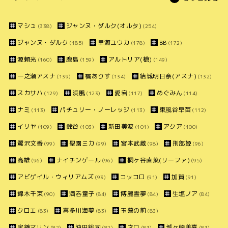
マシュ
ジャンヌ・ダルク(オルタ)
(338)
(254)
ジャンヌ・ダルク
早瀬ユウカ
BB
(185)
(178)
(172)
源頼光
鹿島
アルトリア(槍)
(160)
(159)
(149)
一之瀬アスナ
橘ありす
結城明日奈(アスナ)
(139)
(134)
(132)
スカサハ
浜風
愛宕
めぐみん
(129)
(123)
(117)
(114)
ナミ
パチュリー・ノーレッジ
東風谷早苗
(113)
(113)
(112)
イリヤ
鈴谷
新田美波
アクア
(109)
(103)
(101)
(100)
鷺沢文香
聖園ミカ
宮本武蔵
刑部姫
(99)
(99)
(98)
(96)
高雄
ナイチンゲール
桐ヶ谷直葉(リーファ)
(96)
(96)
(95)
アビゲイル・ウィリアムズ
コッコロ
加賀
(93)
(91)
(91)
錦木千束
酒呑童子
博麗霊夢
生塩ノア
(90)
(84)
(84)
(84)
クロエ
喜多川海夢
玉藻の前
(83)
(83)
(83)
宝鐘マリン
沖田総司
ネロ
城ヶ崎美嘉
(82)
(82)
(81)
(81)