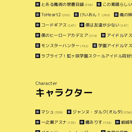
とある魔術の禁書目録
この素晴らしい
(354)
ToHeart2
けいおん！
俺の
(295)
(290)
コードギアス
僕は友達が少ない
(247)
(247)
僕のヒーローアカデミア
アイドルマス
(214)
モンスターハンター
学園アイドルマ
(192)
ラブライブ！虹ヶ咲学園スクールアイドル同好
Character
キャラクター
マシュ
ジャンヌ・ダルク(オルタ)
(338)
(254)
一之瀬アスナ
橘ありす
結城
(139)
(134)