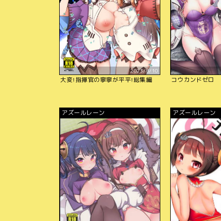
2023/8/10
大変!指揮官の寧寧が平平!総集編
コウカンドゼロ
アズールレーン
アズールレーン