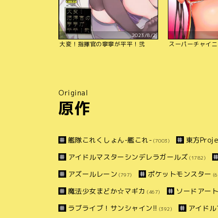
2023/8/2
大変！指揮官の寧寧が平平！弐
スーパーチャイニ
Original
原作
艦隊これくしょん-艦これ-
東方Proje
(7003)
アイドルマスターシンデレラガールズ
(1782)
アズールレーン
ポケットモンスター
(797)
(6
魔法少女まどか☆マギカ
ソードアー
(467)
ラブライブ！サンシャイン!!
アイドル
(392)