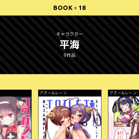
BOOK
+
18
キャラクター
平海
8作品
アズールレーン
アズールレーン