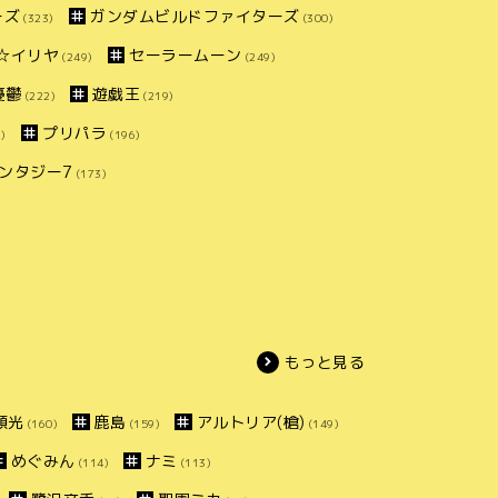
ーズ
ガンダムビルドファイターズ
(323)
(300)
ズマ☆イリヤ
セーラームーン
(249)
(249)
憂鬱
遊戯王
(222)
(219)
プリパラ
)
(196)
ンタジー7
(173)
もっと見る
頼光
鹿島
アルトリア(槍)
(160)
(159)
(149)
めぐみん
ナミ
(114)
(113)