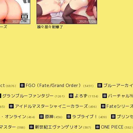
2023/7/28
2023/7/26
ーズ
嗅々舐々射爆了
ct
FGO（Fate/Grand Order）
ブルーアーカ
(6876)
(3451)
グランブルーファンタジー
よろず
バーチャルYo
(1261)
(1134)
アイドルマスターシャイニーカラーズ
Fateシリー
65)
(496)
ト・オンライン
原神
ラブライブ！
プリン
(464)
(456)
(409)
マスター
新世紀エヴァンゲリオン
ONE PIECE
(388)
(387)
(382)