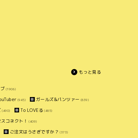
もっと見る
イブ
(1906)
uTuber
ガールズ&パンツァー
(945)
(839)
ズ
To LOVEる
(490)
(485)
セスコネクト！
(409)
ご注文はうさぎですか？
(373)