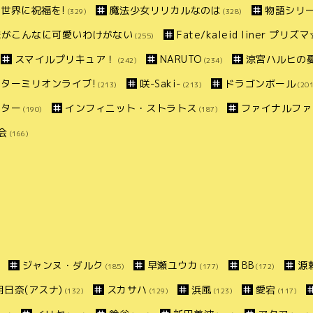
世界に祝福を!
魔法少女リリカルなのは
物語シリ
(329)
(328)
妹がこんなに可愛いわけがない
Fate/kaleid liner プリ
(255)
スマイルプリキュア！
NARUTO
涼宮ハルヒの
(242)
(234)
ターミリオンライブ!
咲-Saki-
ドラゴンボール
(213)
(213)
(201
スター
インフィニット・ストラトス
ファイナルファ
(190)
(187)
会
(166)
ジャンヌ・ダルク
早瀬ユウカ
BB
源
(185)
(177)
(172)
明日奈(アスナ)
スカサハ
浜風
愛宕
(132)
(129)
(123)
(117)