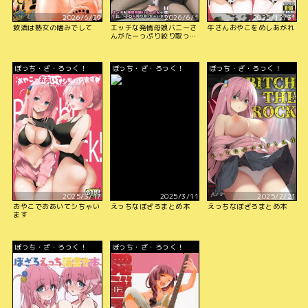
2026/6/29
2026/6/1
2025/12/31
飲酒は熟女の嗜みでして
エッチな発情母娘バニーさ
牛さんおやこをめしあがれ
んがたーっぷり絞り取っち
ゃいます
ぼっち・ざ・ろっく！
ぼっち・ざ・ろっく！
ぼっち・ざ・ろっく！
2025/3/17
2025/3/11
2025/2/21
おやこでおあいてシちゃい
えっちなぼざろまとめ本
えっちなぼざろまとめ本
ます
ぼっち・ざ・ろっく！
ぼっち・ざ・ろっく！