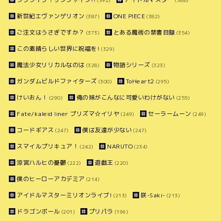
(392)
(388)
新世紀エヴァンゲリオン
ONE PIECE
(387)
(382)
ご注文はうさぎですか？
とある魔術の禁書目録
(373)
(354)
この素晴らしい世界に祝福を!
(329)
魔法少女リリカルなのは
物語シリーズ
(328)
(323)
ガンダムビルドファイターズ
ToHeart2
(300)
(295)
けいおん！
俺の妹がこんなに可愛いわけがない
(290)
(255)
Fate/kaleid liner プリズマ☆イリヤ
セーラームーン
(249)
(249)
コードギアス
僕は友達が少ない
(247)
(247)
スマイルプリキュア！
NARUTO
(242)
(234)
涼宮ハルヒの憂鬱
遊戯王
(222)
(220)
僕のヒーローアカデミア
(214)
アイドルマスターミリオンライブ!
咲-Saki-
(213)
(213)
ドラゴンボール
プリパラ
(201)
(196)