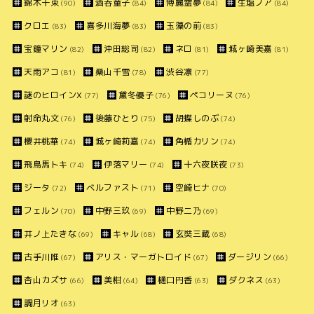
錦木千束
酒呑童子
博麗霊夢
生塩ノア
(90)
(84)
(84)
(84)
クロエ
喜多川海夢
玉藻の前
(83)
(83)
(83)
宝鐘マリン
沖田総司
ネロ
城ヶ崎美嘉
(82)
(82)
(81)
(81)
天雨アコ
桑山千雪
渋谷凛
(81)
(78)
(77)
謎のヒロインX
黛冬優子
ペコリーヌ
(77)
(76)
(76)
射命丸文
後藤ひとり
胡蝶しのぶ
(76)
(75)
(74)
櫻井桃華
城ヶ崎莉嘉
角楯カリン
(74)
(74)
(74)
飛鳥馬トキ
伊落マリー
十六夜咲夜
(74)
(74)
(73)
ジータ
ベルファスト
空崎ヒナ
(72)
(71)
(70)
フェルン
中野三玖
中野二乃
(70)
(69)
(69)
井ノ上たきな
キャル
玄奘三蔵
(69)
(68)
(68)
古手川唯
アリス・マーガトロイド
ダージリン
(67)
(67)
(66)
杏山カズサ
美柑
樋口円香
ダクネス
(66)
(64)
(63)
(63)
調月リオ
(63)