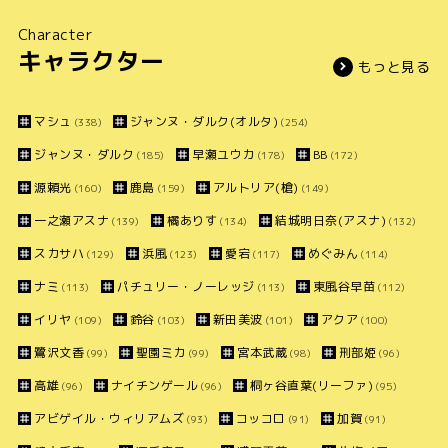
Character
キャラクター
もっと見る
マシュ
ジャンヌ・ダルク(オルタ)
(338)
(254)
ジャンヌ・ダルク
早瀬ユウカ
BB
(185)
(178)
(172)
源頼光
鹿島
アルトリア(槍)
(160)
(159)
(149)
一之瀬アスナ
橘ありす
結城明日奈(アスナ)
(139)
(134)
(132)
スカサハ
浜風
愛宕
めぐみん
(129)
(123)
(117)
(114)
ナミ
パチュリー・ノーレッジ
東風谷早苗
(113)
(113)
(112)
イリヤ
鈴谷
新田美波
アクア
(109)
(103)
(101)
(100)
鷺沢文香
聖園ミカ
宮本武蔵
刑部姫
(99)
(99)
(98)
(96)
高雄
ナイチンゲール
桐ヶ谷直葉(リーファ)
(96)
(96)
(95)
アビゲイル・ウィリアムズ
コッコロ
加賀
(93)
(91)
(91)