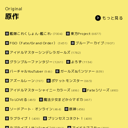
Original
原作
もっと見る
艦隊これくしょん-艦これ-
東方Project
(7004)
(6877)
FGO（Fate/Grand Order）
ブルーアーカイブ
(3451)
(1907)
アイドルマスターシンデレラガールズ
(1782)
グランブルーファンタジー
よろず
(1261)
(1134)
バーチャルYouTuber
ガールズ&パンツァー
(946)
(839)
アズールレーン
ポケットモンスター
(797)
(665)
アイドルマスターシャイニーカラーズ
Fateシリーズ
(496)
(490)
To LOVEる
魔法少女まどか☆マギカ
(485)
(467)
ソードアート・オンライン
原神
(464)
(456)
ラブライブ！
プリンセスコネクト！
(409)
(409)
ラブライブ！サンシャイン!!
アイドルマスター