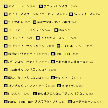
アズールレーン
ポケットモンスター
(797)
(665)
アイドルマスターシャイニーカラーズ
Fateシリーズ
(496)
(490)
To LOVEる
魔法少女まどか☆マギカ
(485)
(467)
ソードアート・オンライン
原神
(464)
(456)
ラブライブ！
プリンセスコネクト！
(409)
(409)
ラブライブ！サンシャイン!!
アイドルマスター
(392)
(388)
新世紀エヴァンゲリオン
ONE PIECE
(387)
(382)
ご注文はうさぎですか？
とある魔術の禁書目録
(373)
(354)
この素晴らしい世界に祝福を!
(329)
魔法少女リリカルなのは
物語シリーズ
(328)
(323)
ガンダムビルドファイターズ
ToHeart2
(300)
(295)
けいおん！
俺の妹がこんなに可愛いわけがない
(290)
(255)
Fate/kaleid liner プリズマ☆イリヤ
セーラームーン
(249)
(249)