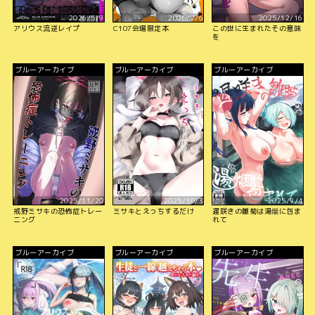
2026/5/9
2026/2/6
2025/12/16
アリウス流逆レイプ
C107会場限定本
この世に生まれたその意味
を
ブルーアーカイブ
ブルーアーカイブ
ブルーアーカイブ
2025/11/20
2025/10/3
2025/9/4
戒野ミサキの恐怖症トレー
ミサキとえっちするだけ
遅咲きの雛菊は湯烟に包ま
ニング
れて
ブルーアーカイブ
ブルーアーカイブ
ブルーアーカイブ