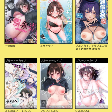
2025/1/13
2024/12/31
2024/12/29
不協和音
ミサキサマー
ブルアカイチャラブエロ合
同「絶倫大祭 後夜祭」
ブルーアーカイブ
ブルーアーカイブ
ブルーアーカイブ
2024/11/15
2024/9/12
2024/8/29
SHESIDE AFTERSIDE
フタリノシルシ
OVERDOSE