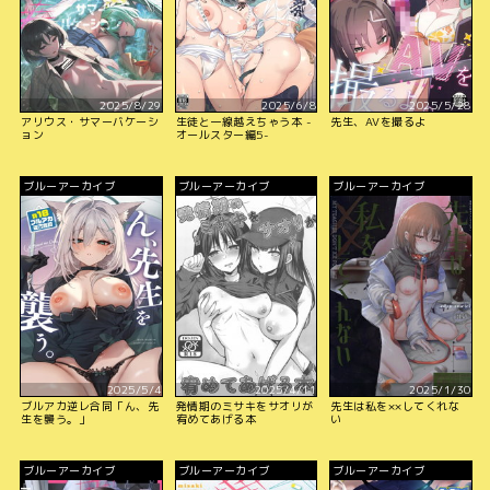
2025/8/29
2025/6/8
2025/5/28
アリウス・サマーバケーシ
生徒と一線越えちゃう本 -
先生、AVを撮るよ
ョン
オールスター編5-
ブルーアーカイブ
ブルーアーカイブ
ブルーアーカイブ
2025/5/4
2025/4/11
2025/1/30
ブルアカ逆レ合同「ん、先
発情期のミサキをサオリが
先生は私を××してくれな
生を襲う。」
宥めてあげる本
い
ブルーアーカイブ
ブルーアーカイブ
ブルーアーカイブ