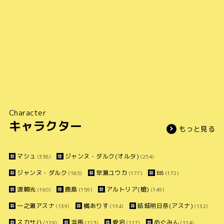
Character
キャラクター
もっと見る
マシュ
ジャンヌ・ダルク(オルタ)
(338)
(254)
ジャンヌ・ダルク
早瀬ユウカ
BB
(185)
(177)
(172)
源頼光
鹿島
アルトリア(槍)
(160)
(159)
(149)
一之瀬アスナ
橘ありす
結城明日奈(アスナ)
(139)
(134)
(132)
スカサハ
浜風
愛宕
めぐみん
(129)
(123)
(117)
(114)