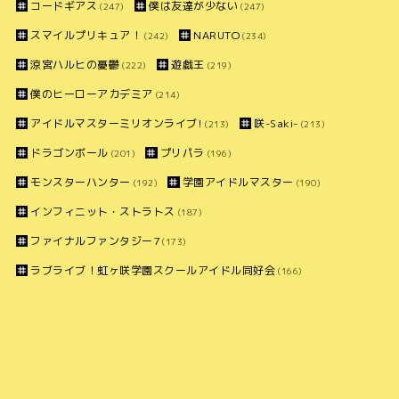
コードギアス
僕は友達が少ない
(247)
(247)
スマイルプリキュア！
NARUTO
(242)
(234)
涼宮ハルヒの憂鬱
遊戯王
(222)
(219)
僕のヒーローアカデミア
(214)
アイドルマスターミリオンライブ!
咲-Saki-
(213)
(213)
ドラゴンボール
プリパラ
(201)
(196)
モンスターハンター
学園アイドルマスター
(192)
(190)
インフィニット・ストラトス
(187)
ファイナルファンタジー7
(173)
ラブライブ！虹ヶ咲学園スクールアイドル同好会
(166)