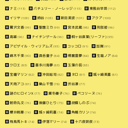
ナミ
パチュリー・ノーレッジ
東風谷早苗
(113)
(113)
(112)
イリヤ
鈴谷
新田美波
アクア
(109)
(103)
(101)
(100)
鷺沢文香
聖園ミカ
宮本武蔵
刑部姫
(99)
(99)
(98)
(96)
高雄
ナイチンゲール
桐ヶ谷直葉(リーファ)
(96)
(96)
(95)
アビゲイル・ウィリアムズ
コッコロ
加賀
(93)
(91)
(91)
錦木千束
酒呑童子
博麗霊夢
生塩ノア
(90)
(84)
(84)
(84)
クロエ
喜多川海夢
玉藻の前
(83)
(83)
(83)
宝鐘マリン
沖田総司
ネロ
城ヶ崎美嘉
(82)
(82)
(81)
(81)
天雨アコ
桑山千雪
渋谷凛
(81)
(78)
(77)
謎のヒロインX
黛冬優子
ペコリーヌ
(77)
(76)
(76)
射命丸文
後藤ひとり
胡蝶しのぶ
(76)
(75)
(74)
櫻井桃華
城ヶ崎莉嘉
角楯カリン
(74)
(74)
(74)
飛鳥馬トキ
伊落マリー
十六夜咲夜
(74)
(74)
(73)