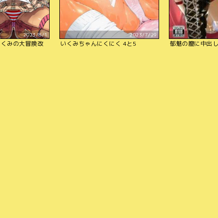
2023/8/1
2023/7/29
にくみの大冒険改
いくみちゃんにくにく 4と5
郁魅の膣に中出