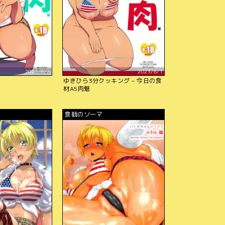
2023/8/2
2023/8/1
ゆきひら3分クッキング – 今日の食
材A5肉魅
食戟のソーマ