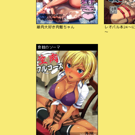
2023/8/1
雄肉大好き肉魅ちゃん
レオパル本24～
～
食戟のソーマ
2023/7/26