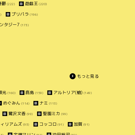
憂鬱
遊戯王
(222)
(220)
プリパラ
)
(196)
ンタジー7
(173)
もっと見る
頼光
鹿島
アルトリア(槍)
(160)
(159)
(149)
めぐみん
ナミ
(114)
(113)
鷺沢文香
聖園ミカ
(99)
(99)
ウィリアムズ
コッコロ
加賀
(93)
(91)
(91)
宝鐘マリン
沖田総司