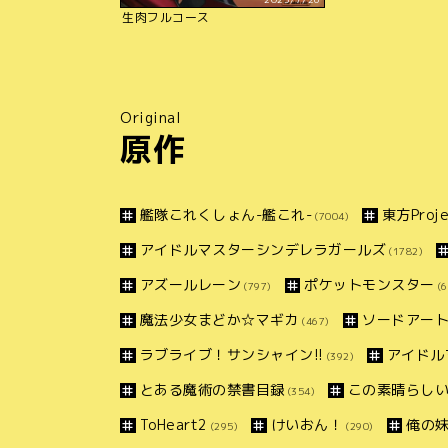
生肉フルコース
Original
原作
艦隊これくしょん-艦これ-
東方Proje
(7004)
アイドルマスターシンデレラガールズ
(1782)
アズールレーン
ポケットモンスター
(797)
(6
魔法少女まどか☆マギカ
ソードアー
(467)
ラブライブ！サンシャイン!!
アイドル
(392)
とある魔術の禁書目録
この素晴らしい
(354)
ToHeart2
けいおん！
俺の
(295)
(290)