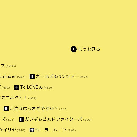
もっと見る
イブ
(1908)
uTuber
ガールズ&パンツァー
(947)
(839)
ズ
To LOVEる
(490)
(485)
セスコネクト！
(409)
ご注文はうさぎですか？
(373)
ーズ
ガンダムビルドファイターズ
(323)
(300)
ズマ☆イリヤ
セーラームーン
(249)
(249)