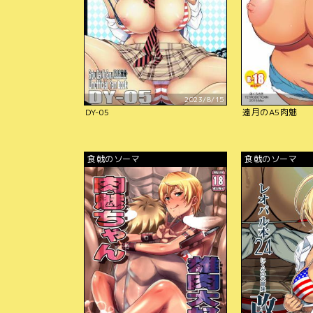
2023/8/15
DY-05
遠月のA5肉魅
食戟のソーマ
食戟のソーマ