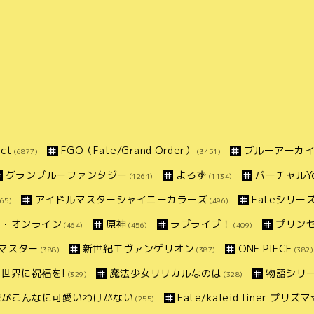
ct
FGO（Fate/Grand Order）
ブルーアーカ
(6877)
(3451)
グランブルーファンタジー
よろず
バーチャルYo
(1261)
(1134)
アイドルマスターシャイニーカラーズ
Fateシリー
65)
(496)
ト・オンライン
原神
ラブライブ！
プリン
(464)
(456)
(409)
マスター
新世紀エヴァンゲリオン
ONE PIECE
(388)
(387)
(382)
世界に祝福を!
魔法少女リリカルなのは
物語シリ
(329)
(328)
妹がこんなに可愛いわけがない
Fate/kaleid liner プリ
(255)