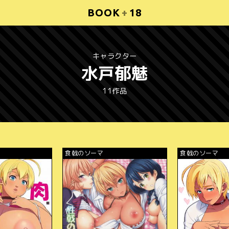
BOOK
+
18
キャラクター
水戸郁魅
11作品
食戟のソーマ
食戟のソーマ