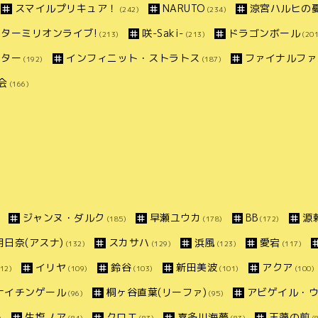
スマイルプリキュア！
NARUTO
涼宮ハルヒの
(242)
(234)
ターミリオンライブ!
咲-Saki-
ドラゴンボール
(213)
(213)
(201
ンター
インフィニット・ストラトス
ファイナルファ
(192)
(187)
会
(166)
ジャンヌ・ダルク
早瀬ユウカ
BB
源
(185)
(178)
(172)
明日奈(アスナ)
スカサハ
浜風
愛宕
(132)
(129)
(123)
(117)
イリヤ
鈴谷
新田美波
アクア
12)
(109)
(103)
(101)
(100)
ナイチンゲール
桐ヶ谷直葉(リーファ)
アビゲイル・
(96)
(95)
生塩ノア
クロエ
喜多川海夢
玉藻の前