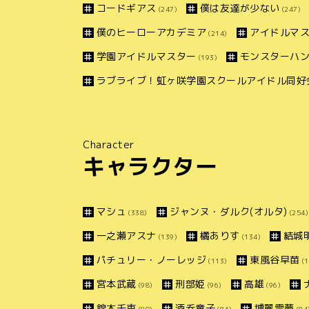
コードギアス
僕は友達が少ない
(247)
(247)
僕のヒーローアカデミア
アイドルマス
(214)
学園アイドルマスター
モンスターハ
(193)
ラブライブ！虹ヶ咲学園スクールアイドル同好
Character
キャラクター
マシュ
ジャンヌ・ダルク(オルタ)
(338)
(254)
一之瀬アスナ
橘ありす
結城
(139)
(134)
パチュリー・ノーレッジ
東風谷早苗
(113)
(1
宮本武蔵
刑部姫
高雄
(98)
(96)
(96)
錦木千束
酒呑童子
博麗霊夢