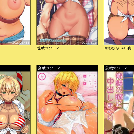
2023/8/14
2023/8/5
性戟のソーマ
断わらないA5肉
食戟のソーマ
食戟のソーマ