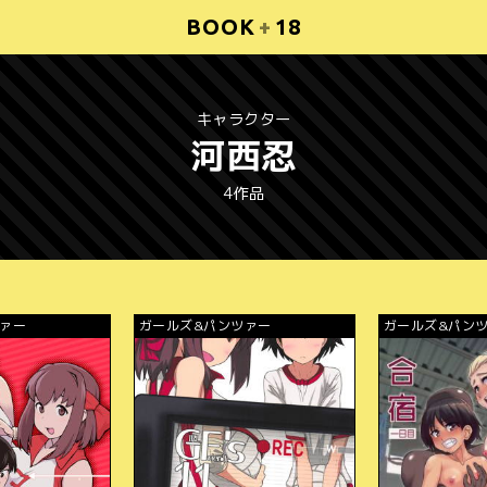
BOOK
+
18
キャラクター
河西忍
4作品
ツァー
ガールズ&パンツァー
ガールズ&パン