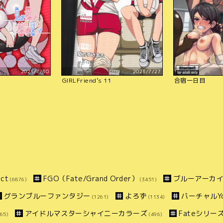
2023/7/30
2023/7/27
GIRLFriend’s 11
合宿一日目
ct
FGO（Fate/Grand Order）
ブルーアーカ
(6876)
(3451)
グランブルーファンタジー
よろず
バーチャルYo
(1261)
(1134)
アイドルマスターシャイニーカラーズ
Fateシリー
65)
(496)