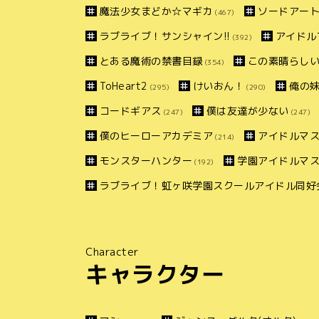
魔法少女まどか☆マギカ
ソードアー
(467)
ラブライブ！サンシャイン!!
アイドル
(392)
とある魔術の禁書目録
この素晴らしい
(354)
ToHeart2
けいおん！
俺の
(295)
(290)
コードギアス
僕は友達が少ない
(247)
(247)
僕のヒーローアカデミア
アイドルマス
(214)
モンスターハンター
学園アイドルマ
(192)
ラブライブ！虹ヶ咲学園スクールアイドル同好
Character
キャラクター