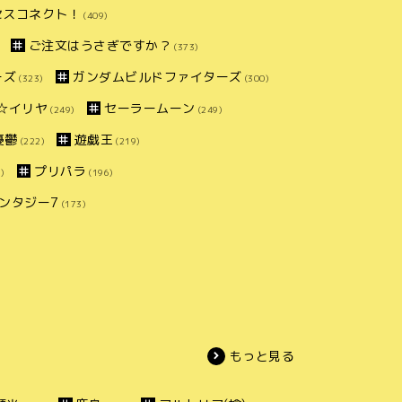
セスコネクト！
(409)
ご注文はうさぎですか？
(373)
ーズ
ガンダムビルドファイターズ
(323)
(300)
ズマ☆イリヤ
セーラームーン
(249)
(249)
憂鬱
遊戯王
(222)
(219)
プリパラ
)
(196)
ンタジー7
(173)
もっと見る