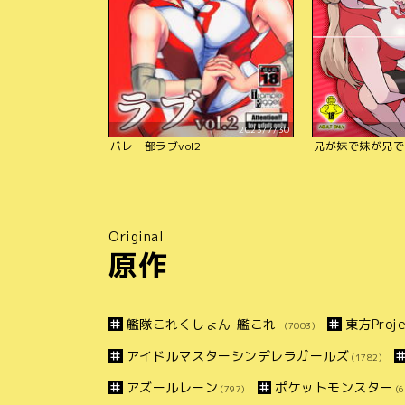
2023/7/30
バレー部ラブvol2
兄が妹で妹が兄で
Original
原作
艦隊これくしょん-艦これ-
東方Proje
(7003)
アイドルマスターシンデレラガールズ
(1782)
アズールレーン
ポケットモンスター
(797)
(6