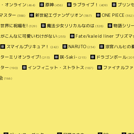
ト・オンライン
原神
ラブライブ！
プリン
(464)
(456)
(409)
マスター
新世紀エヴァンゲリオン
ONE PIECE
(388)
(387)
(382)
世界に祝福を!
魔法少女リリカルなのは
物語シリ
(329)
(328)
妹がこんなに可愛いわけがない
Fate/kaleid liner プリ
(255)
スマイルプリキュア！
NARUTO
涼宮ハルヒの
(242)
(234)
ターミリオンライブ!
咲-Saki-
ドラゴンボール
(213)
(213)
(201
スター
インフィニット・ストラトス
ファイナルファ
(190)
(187)
会
(166)