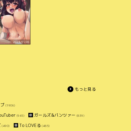
2023/7/26
もっと見る
イブ
(1906)
uTuber
ガールズ&パンツァー
(945)
(839)
ズ
To LOVEる
(490)
(485)