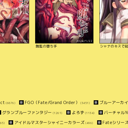
2025/3/31
2024/1/22
蝕監の堕ち手
シャナのキスで起
ct
FGO（Fate/Grand Order）
ブルーアーカ
(6876)
(3451)
グランブルーファンタジー
よろず
バーチャルYo
(1261)
(1134)
アイドルマスターシャイニーカラーズ
Fateシリー
65)
(496)