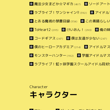
魔法少女まどか☆マギカ
ソードアー
(467)
ラブライブ！サンシャイン!!
アイドル
(392)
とある魔術の禁書目録
この素晴らしい
(354)
ToHeart2
けいおん！
俺の
(295)
(290)
コードギアス
僕は友達が少ない
(247)
(247)
僕のヒーローアカデミア
アイドルマス
(214)
モンスターハンター
学園アイドルマ
(192)
ラブライブ！虹ヶ咲学園スクールアイドル同好
Character
キャラクター