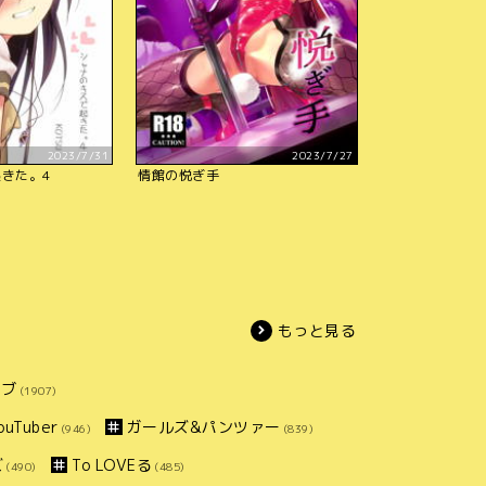
2023/7/31
2023/7/27
きた。4
情館の悦ぎ手
もっと見る
イブ
(1907)
uTuber
ガールズ&パンツァー
(946)
(839)
ズ
To LOVEる
(490)
(485)