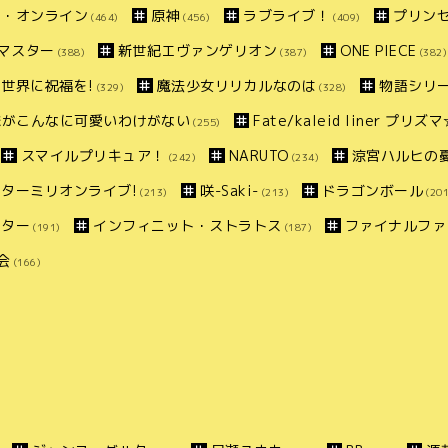
ト・オンライン
原神
ラブライブ！
プリン
(464)
(456)
(409)
マスター
新世紀エヴァンゲリオン
ONE PIECE
(388)
(387)
(382)
世界に祝福を!
魔法少女リリカルなのは
物語シリ
(329)
(328)
妹がこんなに可愛いわけがない
Fate/kaleid liner プリ
(255)
スマイルプリキュア！
NARUTO
涼宮ハルヒの
(242)
(234)
ターミリオンライブ!
咲-Saki-
ドラゴンボール
(213)
(213)
(201
スター
インフィニット・ストラトス
ファイナルファ
(191)
(187)
会
(166)