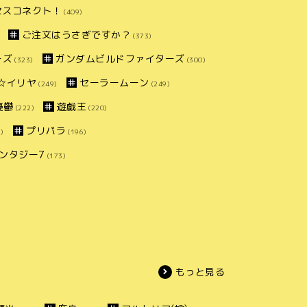
セスコネクト！
(409)
ご注文はうさぎですか？
(373)
ーズ
ガンダムビルドファイターズ
(323)
(300)
ズマ☆イリヤ
セーラームーン
(249)
(249)
憂鬱
遊戯王
(222)
(220)
プリパラ
)
(196)
ンタジー7
(173)
もっと見る