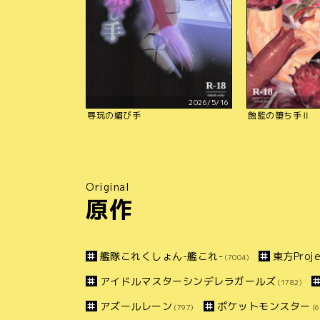
2026/5/16
辱玩の媚び手
蝕監の堕ち手Ⅱ
Original
原作
艦隊これくしょん-艦これ-
東方Proje
(7004)
アイドルマスターシンデレラガールズ
(1782)
アズールレーン
ポケットモンスター
(797)
(6