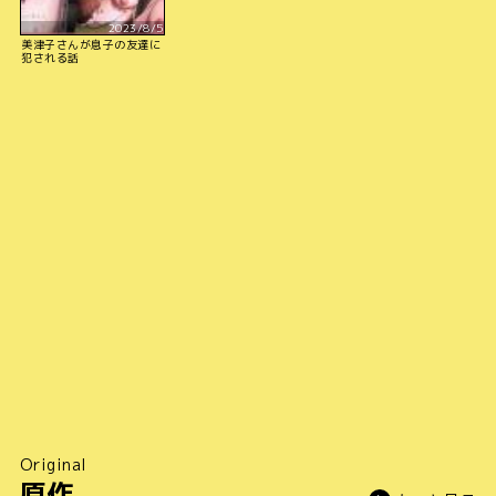
2023/8/5
美津子さんが息子の友達に
犯される話
Original
原作