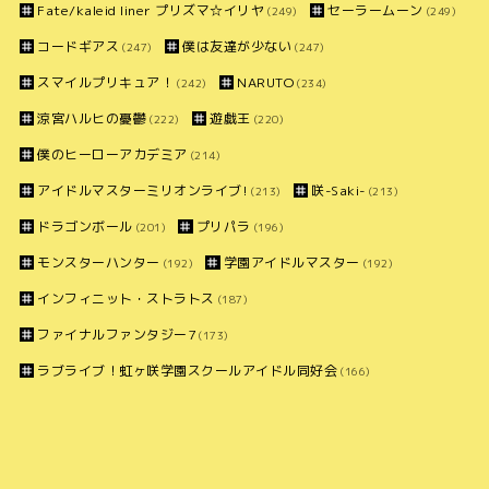
Fate/kaleid liner プリズマ☆イリヤ
セーラームーン
(249)
(249)
コードギアス
僕は友達が少ない
(247)
(247)
スマイルプリキュア！
NARUTO
(242)
(234)
涼宮ハルヒの憂鬱
遊戯王
(222)
(220)
僕のヒーローアカデミア
(214)
アイドルマスターミリオンライブ!
咲-Saki-
(213)
(213)
ドラゴンボール
プリパラ
(201)
(196)
モンスターハンター
学園アイドルマスター
(192)
(192)
インフィニット・ストラトス
(187)
ファイナルファンタジー7
(173)
ラブライブ！虹ヶ咲学園スクールアイドル同好会
(166)