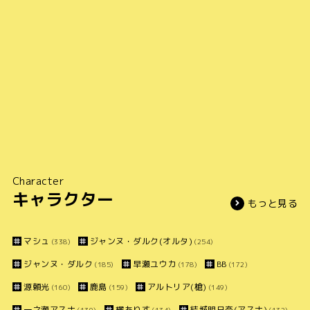
Character
キャラクター
もっと見る
マシュ
ジャンヌ・ダルク(オルタ)
(338)
(254)
ジャンヌ・ダルク
早瀬ユウカ
BB
(185)
(178)
(172)
源頼光
鹿島
アルトリア(槍)
(160)
(159)
(149)
一之瀬アスナ
橘ありす
結城明日奈(アスナ)
(139)
(134)
(132)