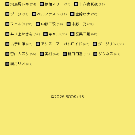
飛鳥馬トキ
伊落マリー
十六夜咲夜
(74)
(74)
(73)
ジータ
ベルファスト
空崎ヒナ
(72)
(71)
(70)
フェルン
中野三玖
中野二乃
(70)
(69)
(69)
井ノ上たきな
キャル
玄奘三蔵
(69)
(68)
(68)
古手川唯
アリス・マーガトロイド
ダージリン
(67)
(67)
(66)
杏山カズサ
美柑
樋口円香
ダクネス
(66)
(64)
(63)
(63)
調月リオ
(63)
©2026
BOOK+18