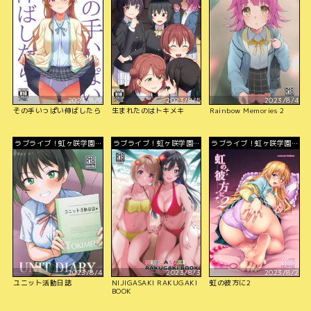
2023/8/9
2023/8/5
2023/8/4
その手いっぱい伸ばしたら
生まれたのはトキメキ
Rainbow Memories 2
ラブライブ！虹ヶ咲学園ス
ラブライブ！虹ヶ咲学園ス
ラブライブ！虹ヶ咲学園ス
クールアイドル同好会
クールアイドル同好会
クールアイドル同好会
2023/8/4
2023/8/3
2023/8/2
ユニット活動日誌
NIJIGASAKI RAKUGAKI
虹の彼方に2
BOOK