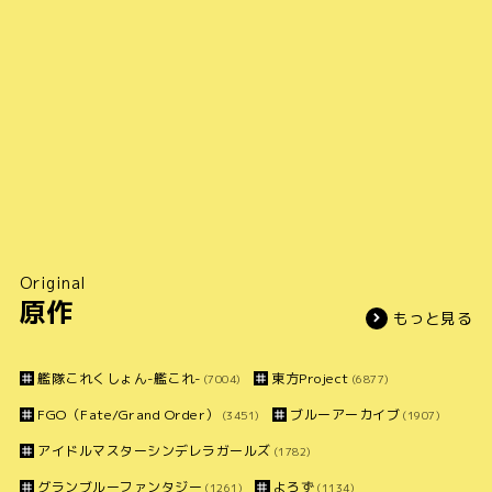
Original
原作
もっと見る
艦隊これくしょん-艦これ-
東方Project
(7004)
(6877)
FGO（Fate/Grand Order）
ブルーアーカイブ
(3451)
(1907)
アイドルマスターシンデレラガールズ
(1782)
グランブルーファンタジー
よろず
(1261)
(1134)