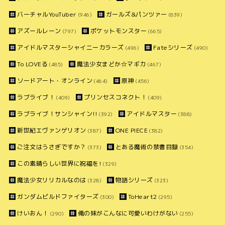
バーチャルYouTuber
ガールズ&パンツァー
(946)
(839)
アズールレーン
ポケットモンスター
(797)
(665)
アイドルマスターシャイニーカラーズ
Fateシリーズ
(496)
(490)
To LOVEる
魔法少女まどか☆マギカ
(485)
(467)
ソードアート・オンライン
原神
(464)
(456)
ラブライブ！
プリンセスコネクト！
(409)
(409)
ラブライブ！サンシャイン!!
アイドルマスター
(392)
(388)
新世紀エヴァンゲリオン
ONE PIECE
(387)
(382)
ご注文はうさぎですか？
とある魔術の禁書目録
(373)
(354)
この素晴らしい世界に祝福を!
(329)
魔法少女リリカルなのは
物語シリーズ
(328)
(323)
ガンダムビルドファイターズ
ToHeart2
(300)
(295)
けいおん！
俺の妹がこんなに可愛いわけがない
(290)
(255)