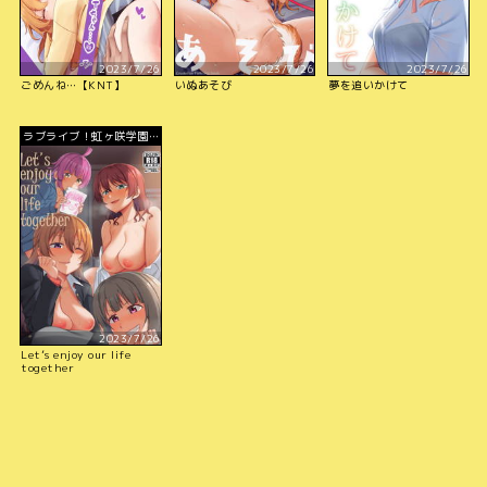
2023/7/26
2023/7/26
2023/7/26
ごめんね…【KNT】
いぬあそび
夢を追いかけて
ラブライブ！虹ヶ咲学園ス
クールアイドル同好会
2023/7/26
Let’s enjoy our life
together