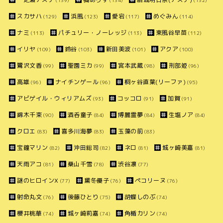
スカサハ
浜風
愛宕
めぐみん
(129)
(123)
(117)
(114)
ナミ
パチュリー・ノーレッジ
東風谷早苗
(113)
(113)
(112)
イリヤ
鈴谷
新田美波
アクア
(109)
(103)
(101)
(100)
鷺沢文香
聖園ミカ
宮本武蔵
刑部姫
(99)
(99)
(98)
(96)
高雄
ナイチンゲール
桐ヶ谷直葉(リーファ)
(96)
(96)
(95)
アビゲイル・ウィリアムズ
コッコロ
加賀
(93)
(91)
(91)
錦木千束
酒呑童子
博麗霊夢
生塩ノア
(90)
(84)
(84)
(84)
クロエ
喜多川海夢
玉藻の前
(83)
(83)
(83)
宝鐘マリン
沖田総司
ネロ
城ヶ崎美嘉
(82)
(82)
(81)
(81)
天雨アコ
桑山千雪
渋谷凛
(81)
(78)
(77)
謎のヒロインX
黛冬優子
ペコリーヌ
(77)
(76)
(76)
射命丸文
後藤ひとり
胡蝶しのぶ
(76)
(75)
(74)
櫻井桃華
城ヶ崎莉嘉
角楯カリン
(74)
(74)
(74)