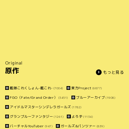
Original
原作
もっと見る
艦隊これくしょん-艦これ-
東方Project
(7004)
(6877)
FGO（Fate/Grand Order）
ブルーアーカイブ
(3451)
(1908)
アイドルマスターシンデレラガールズ
(1782)
グランブルーファンタジー
よろず
(1261)
(1134)
バーチャルYouTuber
ガールズ&パンツァー
(947)
(839)