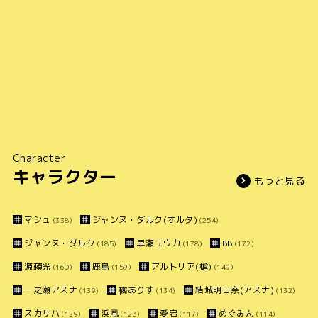
Character
キャラクター
もっと見る
マシュ
ジャンヌ・ダルク(オルタ)
(338)
(254)
ジャンヌ・ダルク
早瀬ユウカ
BB
(185)
(178)
(172)
源頼光
鹿島
アルトリア(槍)
(160)
(159)
(149)
一之瀬アスナ
橘ありす
結城明日奈(アスナ)
(139)
(134)
(132)
スカサハ
浜風
愛宕
めぐみん
(129)
(123)
(117)
(114)