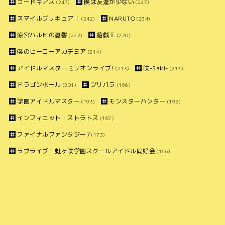
コードギアス
僕は友達が少ない
(247)
(247)
スマイルプリキュア！
NARUTO
(242)
(234)
涼宮ハルヒの憂鬱
遊戯王
(222)
(220)
僕のヒーローアカデミア
(214)
アイドルマスターミリオンライブ!
咲-Saki-
(213)
(213)
ドラゴンボール
プリパラ
(201)
(196)
学園アイドルマスター
モンスターハンター
(193)
(192)
インフィニット・ストラトス
(187)
ファイナルファンタジー7
(173)
ラブライブ！虹ヶ咲学園スクールアイドル同好会
(166)