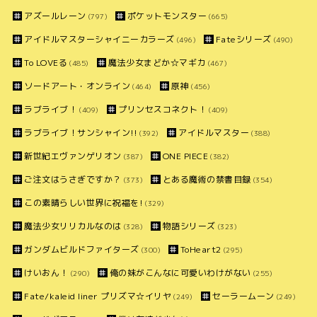
アズールレーン
ポケットモンスター
(797)
(665)
アイドルマスターシャイニーカラーズ
Fateシリーズ
(496)
(490)
To LOVEる
魔法少女まどか☆マギカ
(485)
(467)
ソードアート・オンライン
原神
(464)
(456)
ラブライブ！
プリンセスコネクト！
(409)
(409)
ラブライブ！サンシャイン!!
アイドルマスター
(392)
(388)
新世紀エヴァンゲリオン
ONE PIECE
(387)
(382)
ご注文はうさぎですか？
とある魔術の禁書目録
(373)
(354)
この素晴らしい世界に祝福を!
(329)
魔法少女リリカルなのは
物語シリーズ
(328)
(323)
ガンダムビルドファイターズ
ToHeart2
(300)
(295)
けいおん！
俺の妹がこんなに可愛いわけがない
(290)
(255)
Fate/kaleid liner プリズマ☆イリヤ
セーラームーン
(249)
(249)