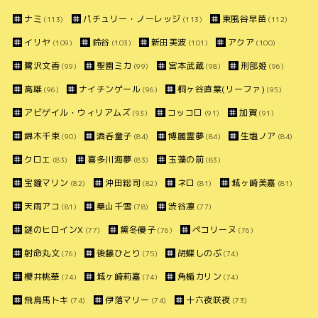
ナミ
パチュリー・ノーレッジ
東風谷早苗
(113)
(113)
(112)
イリヤ
鈴谷
新田美波
アクア
(109)
(103)
(101)
(100)
鷺沢文香
聖園ミカ
宮本武蔵
刑部姫
(99)
(99)
(98)
(96)
高雄
ナイチンゲール
桐ヶ谷直葉(リーファ)
(96)
(96)
(95)
アビゲイル・ウィリアムズ
コッコロ
加賀
(93)
(91)
(91)
錦木千束
酒呑童子
博麗霊夢
生塩ノア
(90)
(84)
(84)
(84)
クロエ
喜多川海夢
玉藻の前
(83)
(83)
(83)
宝鐘マリン
沖田総司
ネロ
城ヶ崎美嘉
(82)
(82)
(81)
(81)
天雨アコ
桑山千雪
渋谷凛
(81)
(78)
(77)
謎のヒロインX
黛冬優子
ペコリーヌ
(77)
(76)
(76)
射命丸文
後藤ひとり
胡蝶しのぶ
(76)
(75)
(74)
櫻井桃華
城ヶ崎莉嘉
角楯カリン
(74)
(74)
(74)
飛鳥馬トキ
伊落マリー
十六夜咲夜
(74)
(74)
(73)