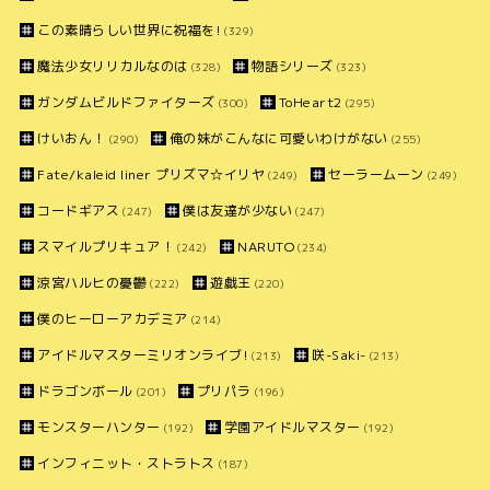
この素晴らしい世界に祝福を!
(329)
魔法少女リリカルなのは
物語シリーズ
(328)
(323)
ガンダムビルドファイターズ
ToHeart2
(300)
(295)
けいおん！
俺の妹がこんなに可愛いわけがない
(290)
(255)
Fate/kaleid liner プリズマ☆イリヤ
セーラームーン
(249)
(249)
コードギアス
僕は友達が少ない
(247)
(247)
スマイルプリキュア！
NARUTO
(242)
(234)
涼宮ハルヒの憂鬱
遊戯王
(222)
(220)
僕のヒーローアカデミア
(214)
アイドルマスターミリオンライブ!
咲-Saki-
(213)
(213)
ドラゴンボール
プリパラ
(201)
(196)
モンスターハンター
学園アイドルマスター
(192)
(192)
インフィニット・ストラトス
(187)