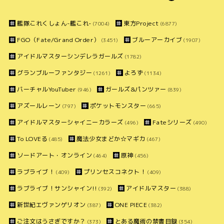
艦隊これくしょん-艦これ-
東方Project
(7004)
(6877)
FGO（Fate/Grand Order）
ブルーアーカイブ
(3451)
(1907)
アイドルマスターシンデレラガールズ
(1782)
グランブルーファンタジー
よろず
(1261)
(1134)
バーチャルYouTuber
ガールズ&パンツァー
(946)
(839)
アズールレーン
ポケットモンスター
(797)
(665)
アイドルマスターシャイニーカラーズ
Fateシリーズ
(496)
(490)
To LOVEる
魔法少女まどか☆マギカ
(485)
(467)
ソードアート・オンライン
原神
(464)
(456)
ラブライブ！
プリンセスコネクト！
(409)
(409)
ラブライブ！サンシャイン!!
アイドルマスター
(392)
(388)
新世紀エヴァンゲリオン
ONE PIECE
(387)
(382)
ご注文はうさぎですか？
とある魔術の禁書目録
(373)
(354)