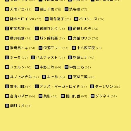
天雨アコ
桑山千雪
渋谷凛
(81)
(78)
(77)
謎のヒロインX
黛冬優子
ペコリーヌ
(77)
(76)
(76)
射命丸文
後藤ひとり
胡蝶しのぶ
(76)
(75)
(74)
櫻井桃華
城ヶ崎莉嘉
角楯カリン
(74)
(74)
(74)
飛鳥馬トキ
伊落マリー
十六夜咲夜
(74)
(74)
(73)
ジータ
ベルファスト
空崎ヒナ
(72)
(71)
(70)
フェルン
中野三玖
中野二乃
(70)
(69)
(69)
井ノ上たきな
キャル
玄奘三蔵
(69)
(68)
(68)
古手川唯
アリス・マーガトロイド
ダージリン
(67)
(67)
(66)
杏山カズサ
美柑
樋口円香
ダクネス
(66)
(64)
(63)
(63)
調月リオ
(63)