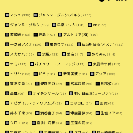
マシュ
ジャンヌ・ダルク(オルタ)
(338)
(254)
ジャンヌ・ダルク
早瀬ユウカ
BB
(185)
(178)
(172)
源頼光
鹿島
アルトリア(槍)
(160)
(159)
(149)
一之瀬アスナ
橘ありす
結城明日奈(アスナ)
(139)
(134)
(132)
スカサハ
浜風
愛宕
めぐみん
(129)
(123)
(117)
(114)
ナミ
パチュリー・ノーレッジ
東風谷早苗
(113)
(113)
(112)
イリヤ
鈴谷
新田美波
アクア
(109)
(103)
(101)
(100)
鷺沢文香
聖園ミカ
宮本武蔵
刑部姫
(99)
(99)
(98)
(96)
高雄
ナイチンゲール
桐ヶ谷直葉(リーファ)
(96)
(96)
(95)
アビゲイル・ウィリアムズ
コッコロ
加賀
(93)
(91)
(91)
錦木千束
酒呑童子
博麗霊夢
生塩ノア
(90)
(84)
(84)
(84)
クロエ
喜多川海夢
玉藻の前
(83)
(83)
(83)
宝鐘マリン
沖田総司
ネロ
城ヶ崎美嘉
(82)
(82)
(81)
(81)