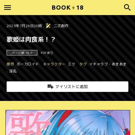
BOOK
+
18
2023年7月26日20時
二次創作
歌姫は肉食系！？
ページ数 18 P
PDFあり
原作
ボーカロイド
キャラクター
ミク
タグ
イチャラブ・あまあま
,
淫乱
マイリストに追加