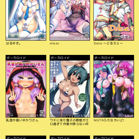
2023/8/2
2023/8/3
2023/8/3
はるゆき。
ellazo
Dolce 〜どるちぇ〜
ボーカロイド
ボーカロイド
ボーカロイド
2023/8/4
2023/8/7
2023/8/8
乳首が弱いゆかりさん
ウチに来た電子の歌姫がエ
NGTRふたなろいど!
ロ過ぎて作業が捗らない件
ボーカロイド
ボーカロイド
ボーカロイド