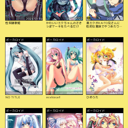
2023/7/30
2023/7/27
2023/7/28
性奴隷歌姫
かわいいミクちゃんのさき
黒ミクがKAITO兄さんに
っぽケーキをたべるだけ
性的な意味でやつあたりす
る本
ボーカロイド
ボーカロイド
ボーカロイド
2023/7/29
2023/7/30
2023/7/31
NO TITLE
mixVoice!!
ひめうた
ボーカロイド
ボーカロイド
ボーカロイド