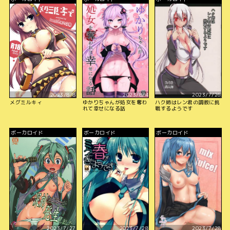
2023/8/8
2023/8/4
2023/7/26
メグミルキィ
ゆかりちゃんが処女を奪わ
ハク姉はレン君の調教に挑
れて幸せになる話
戦するようです
ボーカロイド
ボーカロイド
ボーカロイド
2023/7/27
2023/7/28
2023/7/28