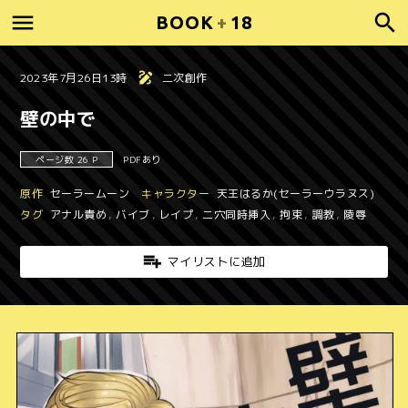
BOOK
+
18
2023年7月26日13時
二次創作
壁の中で
ページ数 26 P
PDFあり
原作
セーラームーン
キャラクター
天王はるか(セーラーウラヌス)
タグ
アナル責め
,
バイブ
,
レイプ
,
二穴同時挿入
,
拘束
,
調教
,
陵辱
マイリストに追加