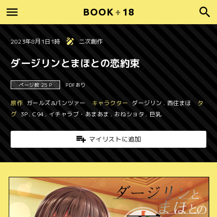
BOOK
+
18
2023年8月1日1時
二次創作
ダージリンとまほとの恋約束
ページ数 25 P
PDFあり
原作
ガールズ&パンツァー
キャラクター
ダージリン
,
西住まほ
タ
グ
3P
,
C94
,
イチャラブ・あまあま
,
おねショタ
,
巨乳
マイリストに追加